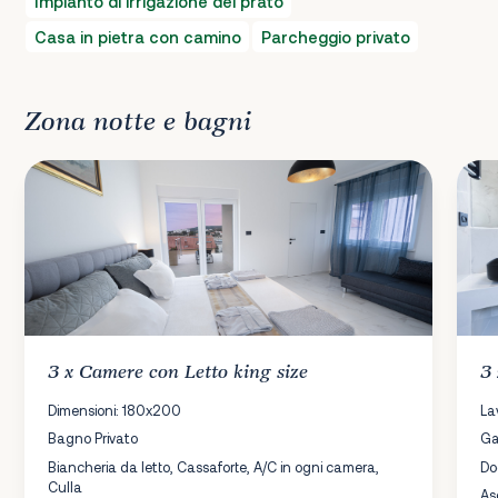
Impianto di irrigazione del prato
Casa in pietra con camino
Parcheggio privato
Zona notte e bagni
3 x
Camere
con Letto king size
3
Dimensioni: 180x200
La
Bagno Privato
Ga
Biancheria da letto, Cassaforte, A/C in ogni camera,
Do
Culla
As