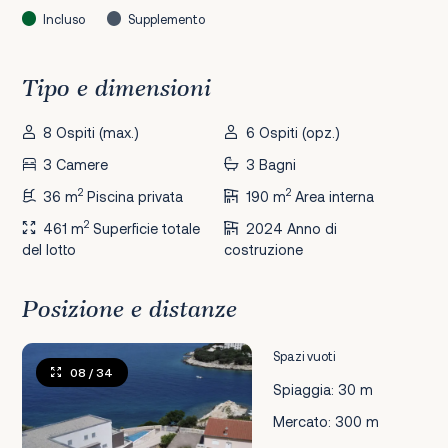
Incluso
Supplemento
Tipo e dimensioni
8 Ospiti (max.)
6 Ospiti (opz.)
3 Camere
3 Bagni
2
2
36 m
Piscina privata
190 m
Area interna
2
461 m
Superficie totale
2024 Anno di
del lotto
costruzione
Posizione e distanze
Spazi vuoti
08
/ 34
Spiaggia: 30 m
Mercato: 300 m