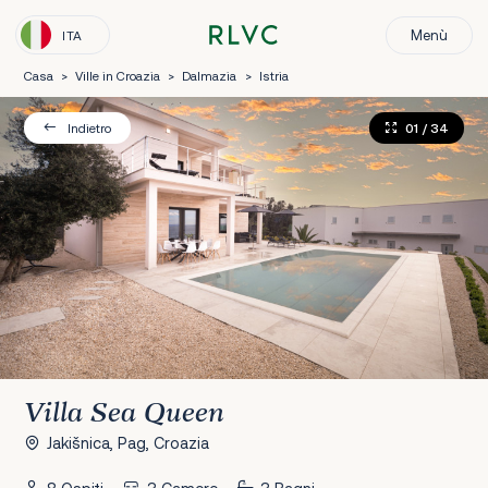
Menù
ITA
Casa
>
Ville in Croazia
>
Dalmazia
>
Istria
01
/ 34
Indietro
Villa Sea Queen
Jakišnica, Pag, Croazia