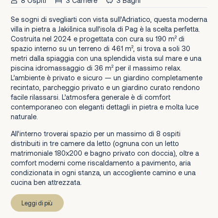
8 Ospiti
3 Camere
3 Bagni
Se sogni di svegliarti con vista sull’Adriatico, questa moderna
villa in pietra a Jakišnica sull’isola di Pag è la scelta perfetta.
Costruita nel 2024 e progettata con cura su 190 m² di
spazio interno su un terreno di 461 m², si trova a soli 30
metri dalla spiaggia con una splendida vista sul mare e una
piscina idromassaggio di 36 m² per il massimo relax.
L’ambiente è privato e sicuro — un giardino completamente
recintato, parcheggio privato e un giardino curato rendono
facile rilassarsi. L’atmosfera generale è di comfort
contemporaneo con eleganti dettagli in pietra e molta luce
naturale.
All’interno troverai spazio per un massimo di 8 ospiti
distribuiti in tre camere da letto (ognuna con un letto
matrimoniale 180x200 e bagno privato con doccia), oltre a
comfort moderni come riscaldamento a pavimento, aria
condizionata in ogni stanza, un accogliente camino e una
cucina ben attrezzata.
Leggi di più