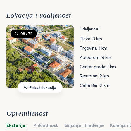
Lokacija i udaljenost
Udaljenosti
08
/ 75
Plaža: 3 km
Trgovina: 1 km
Aerodrom: 8 km
Centar grada: 1 km
Restoran: 2 km
Caffe Bar: 2 km
Prikaži lokaciju
Opremljenost
Eksterijer
Prikladnost
Grijanje i hlađenje
Kuhinja i