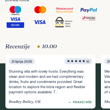
Recenzije
10.00
21 lipnja 2025
10
2
Stunning villa with lovely hosts. Everything was
We 
clean and modern and we had complimentary
Vil
drinks, fruits and condiments provided. Great
bre
location to explore the Istria region and flexible
abs
payment options available. T...
of 
Bradley Bailey, UK
Mar
—
PRIKAŽI VIŠE