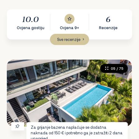
10.0
6
Ocjena gostiju
Ocjena 9+
Recenzije
Sve recenzije
05
/ 75
Za grijanje bazena naplaćuje se dodatna
naknada od 150 € i potrebno ga je zatražiti 2 dana
unaprijed.