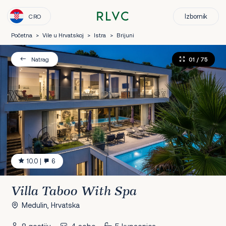
Izbornik
CRO
Početna
>
Vile u Hrvatskoj
>
Istra
>
Brijuni
01
/ 75
Natrag
10.0
|
6
Villa Taboo With Spa
Medulin, Hrvatska