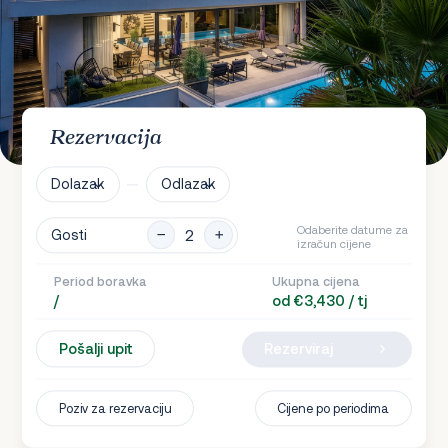
Rezervacija
Dolazak
Odlazak
Odaberite datume za
Gosti
izračun cijene
Period boravka
Ukupna cijena
/
od €3,430 / tj
Pošalji upit
Rezerviraj
Poziv za rezervaciju
Cijene po periodima