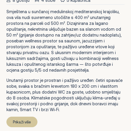
8 gostiju
4 sobe
5 kupaonica
Smještena u sunčanoj medulinskoj mediteranskoj krajoliku,
ova vila nudi suvremeno utočište s 400 m² unutarnjeg
prostora na parceli od 500 m². Dizajnirana za lagano
opuštanje, nekretnina uključuje bazen sa slanom vodom od
50 m² (grijanje dostupno na zahtjev/uz dodatnu nadoplatu),
poseban wellness prostor sa saunom, jacuzzijem i
prostorijom za opuštanje, te pažljivo uređene vrtove koji
stvaraju privatnu oazu. S ukusnim modernim interijerom i
luksuznim sadržajima, gosti uživaju u kombinaciji wellness
luksuza i opuštenog istarskog šarma — što potvrđuje i
ocjena gostiju 5/5 od nedavnih posjetitelja.
Unutarnji prostor je prostran i pažljivo uređen: četiri spavaće
sobe, svaka s bračnim krevetom 180 x 200 cm i vlastitom
kupaonicom, plus dodatni WC za goste, udobno smještaju
do 8 osoba. Klimatske pogodnosti uključuju klima-uređaj u
svakoj prostoriji i podno grijanje, dok dnevni boravci imaju
kamin, Smart TV i brzi Wi‑Fi.
Prikaži više