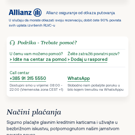
Allianz osiguranje od otkaza putovanja
U slučaju da morate otkazati svoju rezervaciju, dobit ćete 90% povrata
svih uplata izvršenih RLVC-u
Podrška - Trebate pomoć?
U čemu vam možemo pomoći?
Želite zatražiti povratni poziv?
> Idite na centar za pomoć
> Dodaj u raspored
Call centar
+385 91 315 5550
WhatsApp
Dostupni smo u vrijeme: 08:00 -
Slobodno nam pošaljite poruku u
22:00 (Vremenska zona CEST +1)
bilo kojem trenutku na WhatsAppu
Načini plaćanja
Sigurno plaćajte glavnim kreditnim karticama i uživajte u
bezbrižnom iskustvu, potpomognutom našim jamstvom
povrata novca.