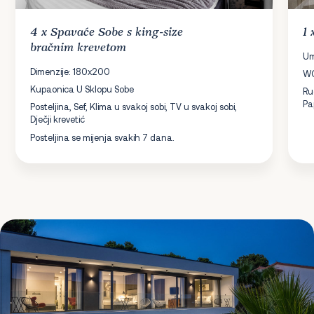
4 x
Spavaće Sobe
s king-size
1
bračnim krevetom
Um
Dimenzije: 180x200
W
Kupaonica U Sklopu Sobe
Ru
Pa
Posteljina, Sef, Klima u svakoj sobi, TV u svakoj sobi,
Dječji krevetić
Posteljina se mijenja svakih 7 dana.