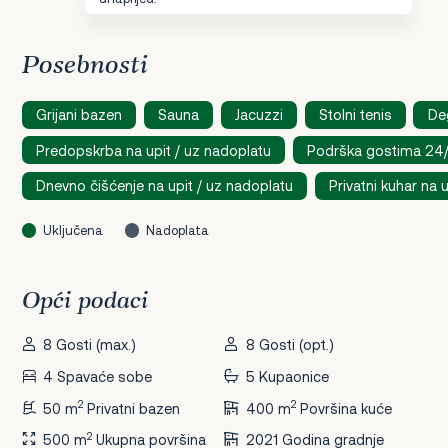
Posebnosti
Grijani bazen
Sauna
Jacuzzi
Stolni tenis
De
Predopskrba na upit / uz nadoplatu
Podrška gostima 24
Dnevno čišćenje na upit / uz nadoplatu
Privatni kuhar na 
Uključena
Nadoplata
Opći podaci
8 Gosti (max.)
8 Gosti (opt.)
4 Spavaće sobe
5 Kupaonice
2
2
50 m
Privatni bazen
400 m
Površina kuće
2
500 m
Ukupna površina
2021 Godina gradnje