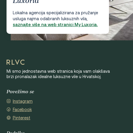
Luxoria
Lokalna agencija specijalizirana za pružanje
usluga najma odabranih luksuznih vila,
saznajte više na web stranici My Luxoria.
Mi smo jednostavna web stranica koja vam olakšava
brzi pronalazak idealne luksuzne vile u Hrvatskoj.
Povežimo se
Instagram
Facebook
Pinterest