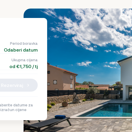
Period boravka
Odaberi datum
Ukupna cijena
od €1,750 / tj
Rezerviraj
berite datume za
izračun cijene