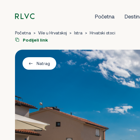
Početna
Destin
Početna
>
Vile u Hrvatskoj
>
Istra
>
Hrvatski otoci
Podijeli link
Natrag