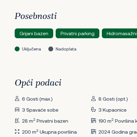
Posebnosti
Grijani bazen
Privatni parking
Hidromasažni
Uključena
Nadoplata
Opći podaci
6 Gosti (max.)
8 Gosti (opt.)
3 Spavaće sobe
3 Kupaonice
2
2
28 m
Privatni bazen
190 m
Površina 
2
200 m
Ukupna površina
2024 Godina gra