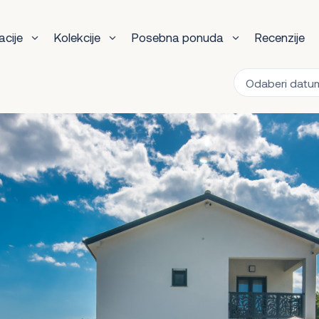
acije
Kolekcije
Posebna ponuda
Recenzije