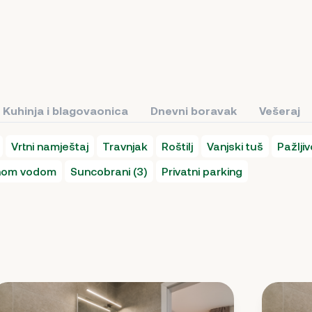
Kuhinja i blagovaonica
Dnevni boravak
Vešeraj
Vrtni namještaj
Travnjak
Roštilj
Vanjski tuš
Pažlji
anom vodom
Suncobrani (3)
Privatni parking