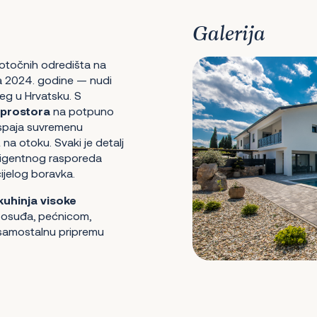
Galerija
 otočnih odredišta na
 2024. godine — nudi
jeg u Hrvatsku. S
 prostora
na potpuno
 spaja suvremenu
 na otoku. Svaki je detalj
eligentnog rasporeda
cijelog boravka.
uhinja visoke
posuđa, pećnicom,
 samostalnu pripremu