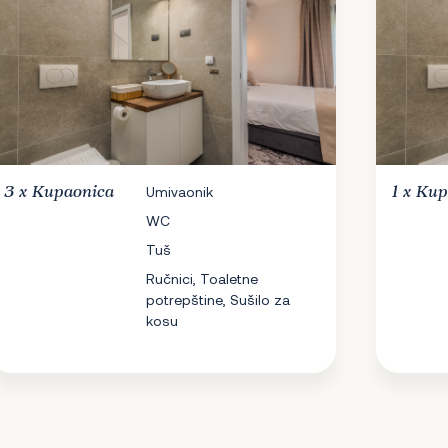
3 x
Kupaonica
Umivaonik
1 x
Kup
WC
Tuš
Ručnici, Toaletne
potrepštine, Sušilo za
kosu