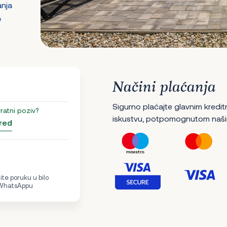
anja
e
Načini plaćanja
Sigurno plaćajte glavnim kredit
vratni poziv?
iskustvu, potpomognutom naši
red
te poruku u bilo
 WhatsAppu