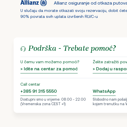
Allianz osiguranje od otkaza putov
U slučaju da morate otkazati svoju rezervaciju, dobit ćet
90% povrata svih uplata izvršenih RLVC-u
Podrška - Trebate pomoć?
U čemu vam možemo pomoći?
Želite zatražiti po
> Idite na centar za pomoć
> Dodaj u raspo
Call centar
+385 91 315 5550
WhatsApp
Dostupni smo u vrijeme: 08:00 - 22:00
Slobodno nam pošalji
(Vremenska zona CEST +1)
kojem trenutku na