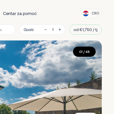
Centar za pomoć
CRO
Gosti
od €1,750 / tj
01
/ 48