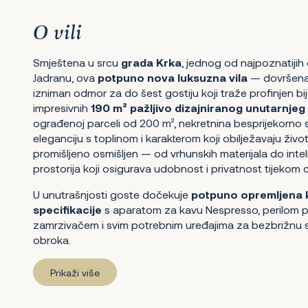
O vili
Smještena u srcu
grada Krka
, jednog od najpoznatijih
Jadranu, ova
potpuno nova luksuzna vila
— dovršena
izniman odmor za do šest gostiju koji traže profinjen bi
impresivnih
190 m² pažljivo dizajniranog unutarnjeg
ograđenoj parceli od 200 m², nekretnina besprijekorno
eleganciju s toplinom i karakterom koji obilježavaju život
promišljeno osmišljen — od vrhunskih materijala do int
prostorija koji osigurava udobnost i privatnost tijekom 
U unutrašnjosti goste dočekuje
potpuno opremljena k
specifikacije
s aparatom za kavu Nespresso, perilom 
zamrzivačem i svim potrebnim uređajima za bezbrižnu
obroka.
Prikaži više