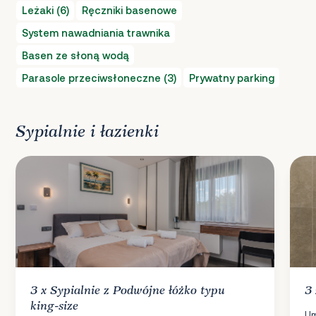
Leżaki (6)
Ręczniki basenowe
System nawadniania trawnika
Basen ze słoną wodą
Parasole przeciwsłoneczne (3)
Prywatny parking
Sypialnie i łazienki
3 x
Sypialnie
z Podwójne łóżko typu
3
king-size
Um