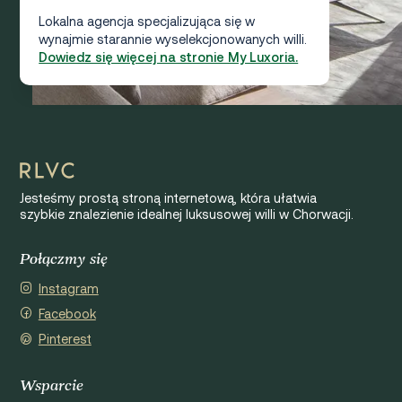
Lokalna agencja specjalizująca się w
wynajmie starannie wyselekcjonowanych willi.
Dowiedz się więcej na stronie My Luxoria.
Jesteśmy prostą stroną internetową, która ułatwia
szybkie znalezienie idealnej luksusowej willi w Chorwacji.
Połączmy się
Instagram
Facebook
Pinterest
Wsparcie