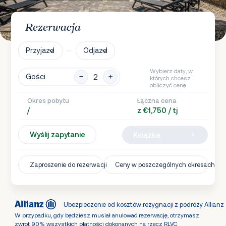
Rezerwacja
Przyjazd
Odjazd
Wybierz daty, w
Gości
których chcesz
obliczyć cenę
Okres pobytu
Łączna cena
/
z €1,750 / tj
Wyślij zapytanie
Książka
Zaproszenie do rezerwacji
Ceny w poszczególnych okresach
Ubezpieczenie od kosztów rezygnacji z podróży Allianz
W przypadku, gdy będziesz musiał anulować rezerwację, otrzymasz
zwrot 90% wszystkich płatności dokonanych na rzecz RLVC