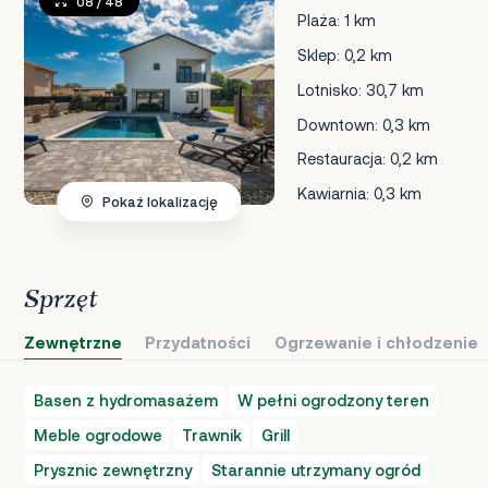
08
/ 48
Plaża: 1 km
Sklep: 0,2 km
Lotnisko: 30,7 km
Downtown: 0,3 km
Restauracja: 0,2 km
Kawiarnia: 0,3 km
Pokaż lokalizację
Sprzęt
Zewnętrzne
Przydatności
Ogrzewanie i chłodzenie
Basen z hydromasażem
W pełni ogrodzony teren
Meble ogrodowe
Trawnik
Grill
Prysznic zewnętrzny
Starannie utrzymany ogród