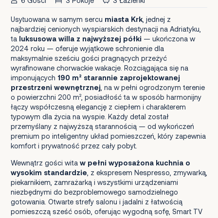
6 Gości
3 Pokoje
3 Łazienki
Usytuowana w samym sercu
miasta Krk
, jednej z
najbardziej cenionych wyspiarskich destynacji na Adriatyku,
ta
luksusowa willa z najwyższej półki
— ukończona w
2024 roku — oferuje wyjątkowe schronienie dla
maksymalnie sześciu gości pragnących przeżyć
wyrafinowane chorwackie wakacje. Rozciągająca się na
imponujących
190 m² starannie zaprojektowanej
przestrzeni wewnętrznej
, na w pełni ogrodzonym terenie
o powierzchni 200 m², posiadłość ta w sposób harmonijny
łączy współczesną elegancję z ciepłem i charakterem
typowym dla życia na wyspie. Każdy detal został
przemyślany z najwyższą starannością — od wykończeń
premium po inteligentny układ pomieszczeń, który zapewnia
komfort i prywatność przez cały pobyt.
Wewnątrz gości wita
w pełni wyposażona kuchnia o
wysokim standardzie
, z ekspresem Nespresso, zmywarką,
piekarnikiem, zamrażarką i wszystkimi urządzeniami
niezbędnymi do bezproblemowego samodzielnego
gotowania. Otwarte strefy salonu i jadalni z łatwością
pomieszczą sześć osób, oferując wygodną sofę, Smart TV