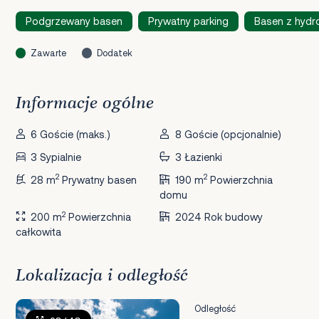
Podgrzewany basen
Prywatny parking
Basen z hyd
Zawarte
Dodatek
Informacje ogólne
6 Goście (maks.)
8 Goście (opcjonalnie)
3 Sypialnie
3 Łazienki
2
2
28 m
Prywatny basen
190 m
Powierzchnia
domu
2
200 m
Powierzchnia
2024 Rok budowy
całkowita
Lokalizacja i odległość
Odległość