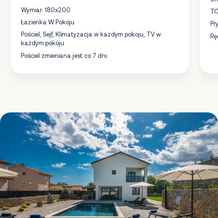
Wymiar: 180x200
TO
Łazienka W Pokoju
Pr
Pościel, Sejf, Klimatyzacja w każdym pokoju, TV w
Rę
każdym pokoju
Pościel zmieniana jest co 7 dni.