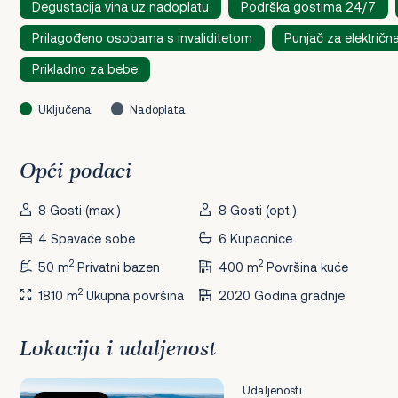
Degustacija vina uz nadoplatu
Podrška gostima 24/7
Prilagođeno osobama s invaliditetom
Punjač za električna
Prikladno za bebe
Uključena
Nadoplata
Opći podaci
8 Gosti (max.)
8 Gosti (opt.)
4 Spavaće sobe
6 Kupaonice
2
2
50 m
Privatni bazen
400 m
Površina kuće
2
1810 m
Ukupna površina
2020 Godina gradnje
Lokacija i udaljenost
Udaljenosti