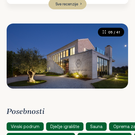
Sve recenzije
05
/ 41
Posebnosti
Vinski podrum
Dječje igralište
Sauna
Oprema za