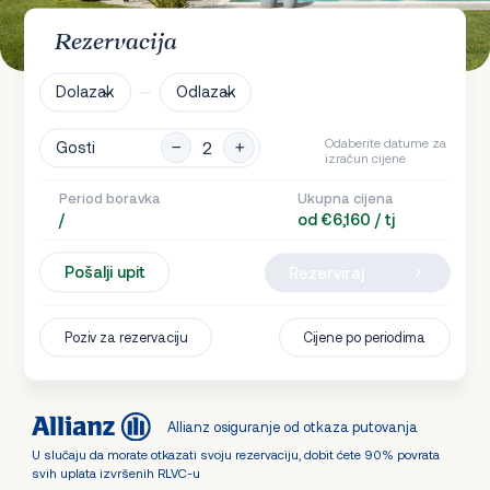
Rezervacija
Dolazak
Odlazak
Odaberite datume za
Gosti
izračun cijene
Period boravka
Ukupna cijena
/
od €6,160 / tj
Pošalji upit
Rezerviraj
Poziv za rezervaciju
Cijene po periodima
Allianz osiguranje od otkaza putovanja
U slučaju da morate otkazati svoju rezervaciju, dobit ćete 90% povrata
svih uplata izvršenih RLVC-u