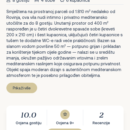
8 gostiju
4 sobe
6 kupaonica
Smještena na prostranoj parceli od 1.810 m² nedaleko od
Rovinja, ova vila nudi intimno i privatno mediteransko
utočište za do 8 gostiju. Unutarnji prostor od 400 m²
raspoređen je u četiri dvokrevetne spavaće sobe (kreveti
200 x 210 cm) i šest kupaonica, uključujući četiri kupaonice s
tušem te dodatne WC-e radi veće praktičnosti. Bazen sa
slanom vodom površine 50 m² — potpuno grijan i prikladan
za korištenje tijekom cijele godine — nalazi se u središtu
imanja, okružen pažljivo održavanim vrtovima i zrelim
mediteranskim raslinjem koje osigurava potpunu privatnost.
Objekt spaja moderan dizajn s autentičnom mediteranskom
atmosferom te je posebno prilagođen obiteljima.
Prikaži više
10.0
2
Ocjena gostiju
Ocjena 9+
Recenzije