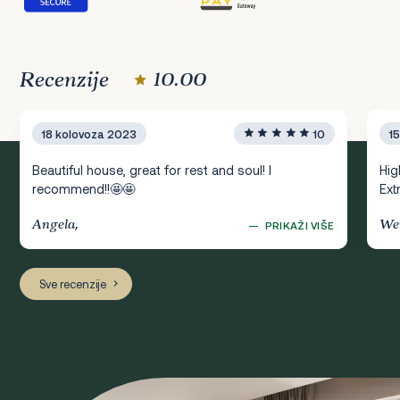
Recenzije
10.00
18 kolovoza 2023
10
15
Beautiful house, great for rest and soul! I
Hig
recommend!!🤩🤩
Ext
Angela,
Wer
—
PRIKAŽI VIŠE
Sve recenzije