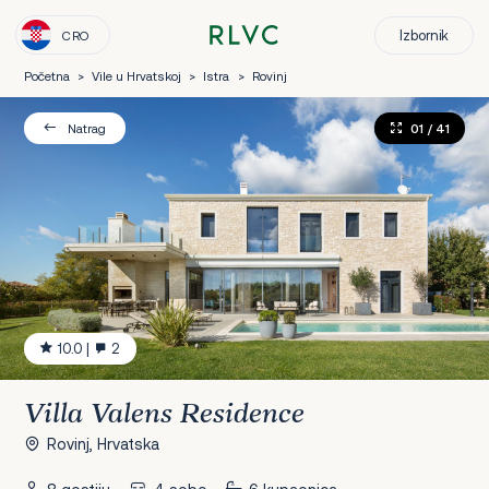
Izbornik
CRO
Početna
>
Vile u Hrvatskoj
>
Istra
>
Rovinj
01
/ 41
Natrag
10.0
|
2
Villa Valens Residence
Rovinj, Hrvatska