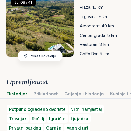
08
/ 41
Plaža: 15 km
Trgovina: 5 km
Aerodrom: 40 km
Centar grada: 5 km
Restoran: 3 km
Caffe Bar: 5 km
Prikaži lokaciju
Opremljenost
Eksterijer
Prikladnost
Grijanje i hlađenje
Kuhinja i
Potpuno ograđeno dvorište
Vrtni namještaj
Travnjak
Roštilj
Igralište
Ljuljačka
Privatni parking
Garaža
Vanjski tuš