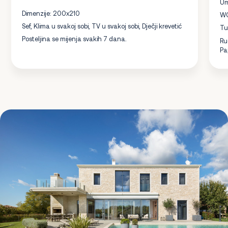
Um
Dimenzije: 200x210
W
Sef, Klima u svakoj sobi, TV u svakoj sobi, Dječji krevetić
Tu
Posteljina se mijenja svakih 7 dana.
Ru
Pa