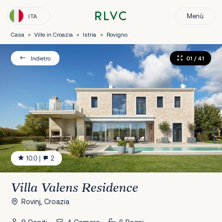
Menù
ITA
Casa
>
Ville in Croazia
>
Istria
>
Rovigno
01
/ 41
Indietro
10.0
|
2
Villa Valens Residence
Rovinj, Croazia