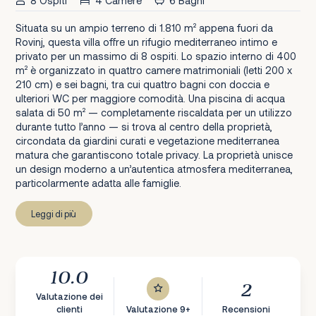
8 Ospiti
4 Camere
6 Bagni
Situata su un ampio terreno di 1.810 m² appena fuori da
Rovinj, questa villa offre un rifugio mediterraneo intimo e
privato per un massimo di 8 ospiti. Lo spazio interno di 400
m² è organizzato in quattro camere matrimoniali (letti 200 x
210 cm) e sei bagni, tra cui quattro bagni con doccia e
ulteriori WC per maggiore comodità. Una piscina di acqua
salata di 50 m² — completamente riscaldata per un utilizzo
durante tutto l’anno — si trova al centro della proprietà,
circondata da giardini curati e vegetazione mediterranea
matura che garantiscono totale privacy. La proprietà unisce
un design moderno a un’autentica atmosfera mediterranea,
particolarmente adatta alle famiglie.
Leggi di più
10.0
2
Valutazione dei
clienti
Valutazione 9+
Recensioni