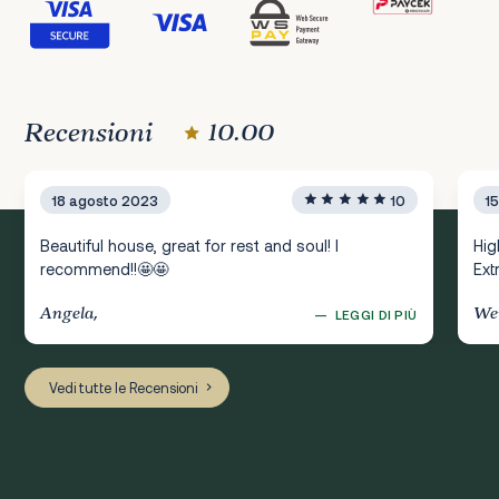
Recensioni
10.00
18 agosto 2023
10
1
Beautiful house, great for rest and soul! I
Hig
recommend!!🤩🤩
Ext
Angela,
Wer
—
LEGGI DI PIÙ
Vedi tutte le Recensioni