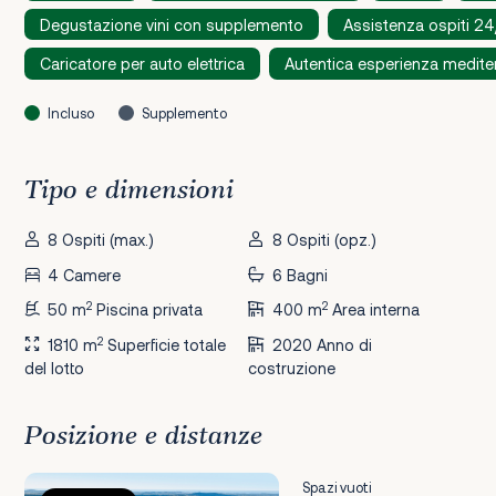
Degustazione vini con supplemento
Assistenza ospiti 2
Caricatore per auto elettrica
Autentica esperienza medite
Incluso
Supplemento
Tipo e dimensioni
8 Ospiti (max.)
8 Ospiti (opz.)
4 Camere
6 Bagni
2
2
50 m
Piscina privata
400 m
Area interna
2
1810 m
Superficie totale
2020 Anno di
del lotto
costruzione
Posizione e distanze
Spazi vuoti