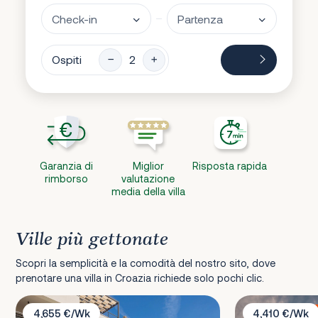
Ospiti
Garanzia di
Miglior
Risposta rapida
rimborso
valutazione
media della villa
Ville più gettonate
Scopri la semplicità e la comodità del nostro sito, dove
prenotare una villa in Croazia richiede solo pochi clic.
Villa Bianca Sibenik
Villa Josephine b
4,655 €/Wk
4,410 €/Wk