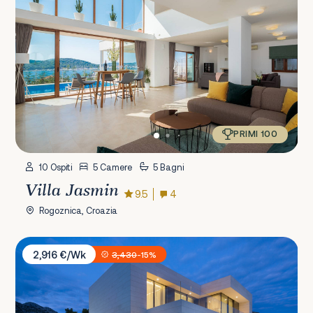
PRIMI 100
10 Ospiti
5 Camere
5 Bagni
Villa Jasmin
9.5
4
Rogoznica, Croazia
Villa Opera
2,916 €/Wk
3,430
-15%