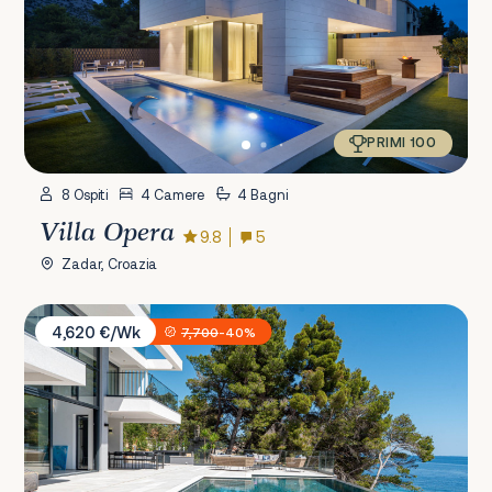
PRIMI 100
8 Ospiti
4 Camere
4 Bagni
Villa Opera
9.8
5
Zadar, Croazia
Villa Sansarea
4,620 €/Wk
7,700
-40%