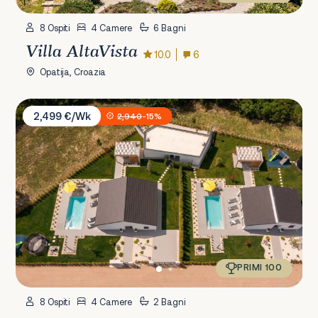
8 Ospiti
4 Camere
6 Bagni
Villa AltaVista
10.0
6
Opatija, Croazia
Villa Bandelli with Spa
2,499 €/Wk
2,940
-15%
PRIMI 100
8 Ospiti
4 Camere
2 Bagni