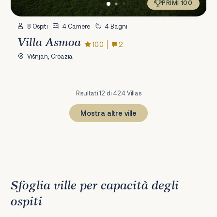
PRIMI 100
8 Ospiti
4 Camere
4 Bagni
Villa Asmoa
10.0
2
Višnjan, Croazia
Risultati 12 di 424 Villas
Mostra altre ville
1
2
3
4
5
6
7
8
9
10
11
12
13
14
15
16
17
18
19
20
21
22
23
24
25
Sfoglia ville per capacità degli
ospiti