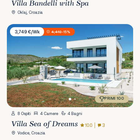
Villa Bandelli with Spa
Oklaj, Croazia
Villa Sea of Dreams
3,749 €/Wk
4,410
-15%
PRIMI 100
8 Ospiti
4 Camere
4 Bagni
Villa Sea of Dreams
10.0
3
Vodice, Croazia