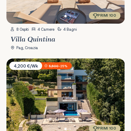
PRIMI 100
8 Ospiti
4 Camere
4 Bagni
Villa Quintina
Pag, Croazia
Villa AltaVista
4,200 €/Wk
5,600
-25%
PRIMI 100