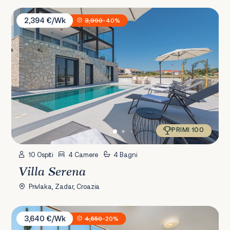
Villa Serena
2,394 €/Wk
3,990
-40%
PRIMI 100
10 Ospiti
4 Camere
4 Bagni
Villa Serena
Privlaka, Zadar, Croazia
Villa Jasmin
3,640 €/Wk
4,550
-20%