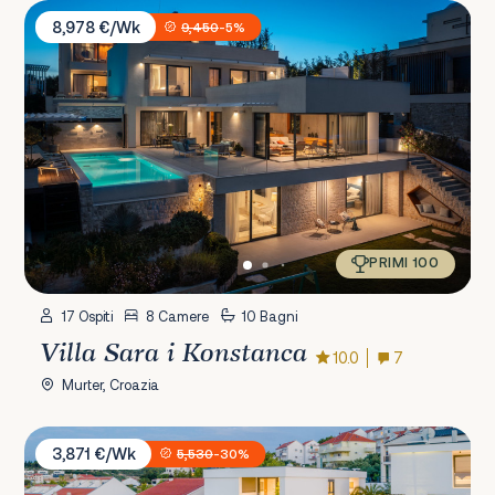
Villa Sara i Konstanca
8,978 €/Wk
9,450
-5%
PRIMI 100
17 Ospiti
8 Camere
10 Bagni
Villa Sara i Konstanca
10.0
7
Murter, Croazia
Villa Pax
3,871 €/Wk
5,530
-30%