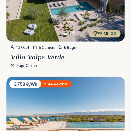
PRIMI 100
10 Ospiti
5 Camere
5 Bagni
Villa Volpe Verde
Buje, Croazia
Villa Quintina
3,758 €/Wk
4,697
-20%