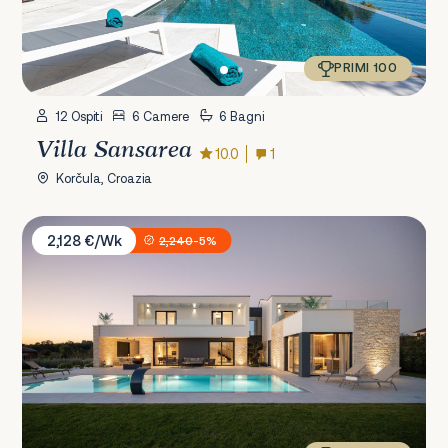
PRIMI 100
12 Ospiti
6 Camere
6 Bagni
Villa Sansarea
10.0
1
Korčula, Croazia
Villa Asmoa
2,128 €/Wk
2,240
-5%