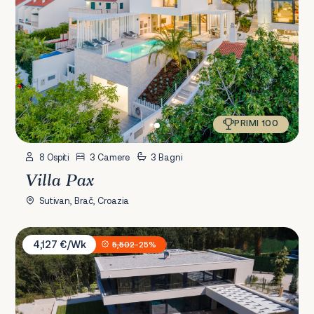
PRIMI 100
8 Ospiti
3 Camere
3 Bagni
Villa Pax
Sutivan, Brač, Croazia
Villa Volpe Verde
4,127 €/Wk
5,502
-25%