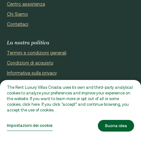
Centro assistenza
Chi Siamo
Contattaci
La nostra politica
Termini e condizioni generali
Condizioni di acquisto
Informativa sulla privacy
Cookie Policy
The Rent Luxury Villas Croatia uses its own and third-party analytical
cookies to analyze your preferences and improve your experience on
Sito web registrato da Domus properties d.o.o., Ćaleta-Cari 53a,
the website. If you want to learn more or opt out of all or some
HR - 22000, Croatia | VAT ID: HR97941229837
cookies, click here. If you click “accept” and continue browsing, you
accept the use of cookies.
Ⓒ 2026 RLVC. Tutti i diritti riservati.
Progettato da Beta&Co
Impostazioni dei cookie
Buona idea
Sviluppato da Epic Digital