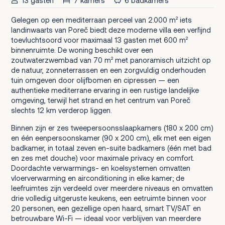
13 gasten
7 kamers
6 badkamers
Gelegen op een mediterraan perceel van 2.000 m² iets
landinwaarts van Poreč biedt deze moderne villa een verfijnd
toevluchtsoord voor maximaal 13 gasten met 600 m²
binnenruimte. De woning beschikt over een
zoutwaterzwembad van 70 m² met panoramisch uitzicht op
de natuur, zonneterrassen en een zorgvuldig onderhouden
tuin omgeven door olijfbomen en cipressen — een
authentieke mediterrane ervaring in een rustige landelijke
omgeving, terwijl het strand en het centrum van Poreč
slechts 12 km verderop liggen.
Binnen zijn er zes tweepersoonsslaapkamers (180 x 200 cm)
en één eenpersoonskamer (90 x 200 cm), elk met een eigen
badkamer, in totaal zeven en-suite badkamers (één met bad
en zes met douche) voor maximale privacy en comfort.
Doordachte verwarmings- en koelsystemen omvatten
vloerverwarming en airconditioning in elke kamer; de
leefruimtes zijn verdeeld over meerdere niveaus en omvatten
drie volledig uitgeruste keukens, een eetruimte binnen voor
20 personen, een gezellige open haard, smart TV/SAT en
betrouwbare Wi-Fi — ideaal voor verblijven van meerdere