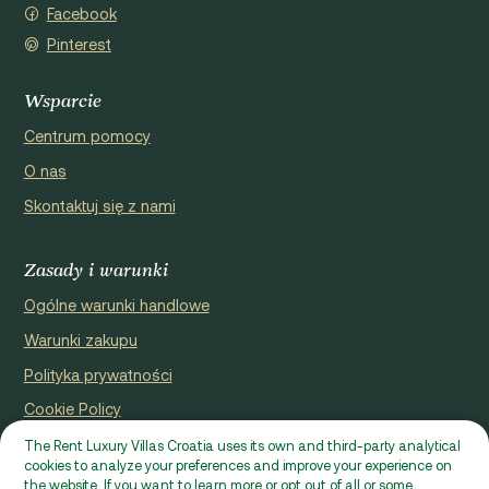
Facebook
Pinterest
Wsparcie
Centrum pomocy
O nas
Skontaktuj się z nami
Zasady i warunki
Ogólne warunki handlowe
Warunki zakupu
Polityka prywatności
Cookie Policy
The Rent Luxury Villas Croatia uses its own and third-party analytical
Zarejestrowana przez niego strona internetowa Domus
cookies to analyze your preferences and improve your experience on
properties d.o.o., Ćaleta-Cari 53a, HR - 22000, Croatia | VAT ID:
the website. If you want to learn more or opt out of all or some