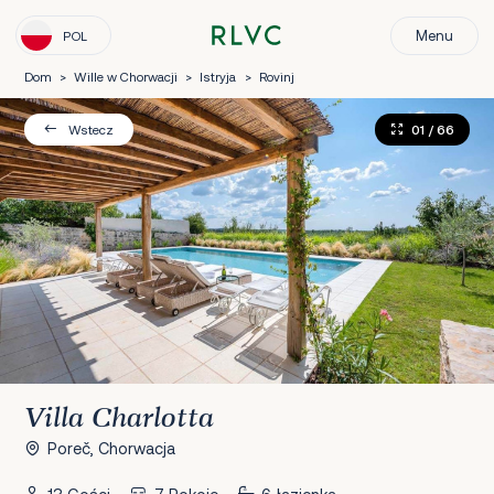
Menu
POL
Dom
>
Wille w Chorwacji
>
Istryja
>
Rovinj
01
/ 66
Wstecz
Villa Charlotta
Poreč, Chorwacja