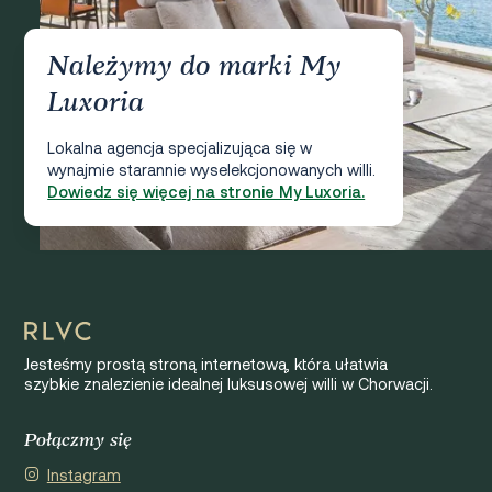
Należymy do marki My
Luxoria
Lokalna agencja specjalizująca się w
wynajmie starannie wyselekcjonowanych willi.
Dowiedz się więcej na stronie My Luxoria.
Jesteśmy prostą stroną internetową, która ułatwia
szybkie znalezienie idealnej luksusowej willi w Chorwacji.
Połączmy się
Instagram