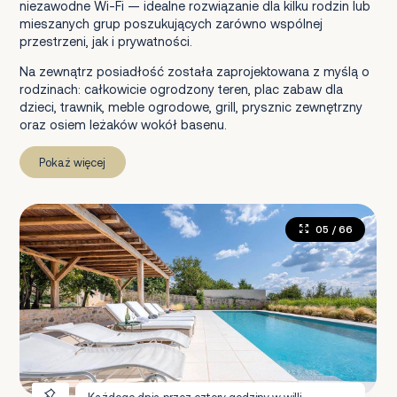
niezawodne Wi-Fi — idealne rozwiązanie dla kilku rodzin lub
mieszanych grup poszukujących zarówno wspólnej
przestrzeni, jak i prywatności.
Na zewnątrz posiadłość została zaprojektowana z myślą o
rodzinach: całkowicie ogrodzony teren, plac zabaw dla
dzieci, trawnik, meble ogrodowe, grill, prysznic zewnętrzny
oraz osiem leżaków wokół basenu.
Pokaż więcej
05
/ 66
Każdego dnia przez cztery godziny w willi