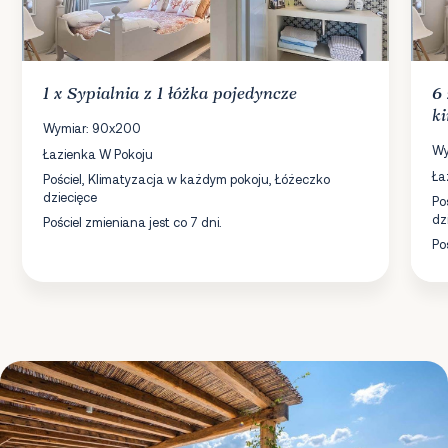
1 x
Sypialnia
z 1 łóżka pojedyncze
6
ki
Wymiar: 90x200
Wy
Łazienka W Pokoju
Ła
Pościel, Klimatyzacja w każdym pokoju, Łóżeczko
dziecięce
Po
dz
Pościel zmieniana jest co 7 dni.
Po