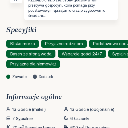
przebywa gospodyni, która pomaga przy
podstawowym sprzątaniu oraz przygotowaniu
śniadania.
Specyfiki
Blisko morza
Przyjazne rodzinom
Podstawowe codzi
Basen ze słoną wodą
Wsparcie gości 24/7
Sypialni
Przyjazne dla niemowląt
Zawarte
Dodatek
Informacje ogólne
13 Goście (maks.)
13 Goście (opcjonalnie)
7 Sypialnie
6 Łazienki
2
2
70 m
Prywatny basen
600 m
Powierzchnia