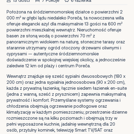
13 Gości
7 Pokoje
6 łazienka
Położona na śródziemnomorskiej działce o powierzchni 2
000 m² w głębi lądu niedaleko Poreča, ta nowoczesna willa
oferuje elegancki azyl dla maksymalnie 13 gości na 600 m²
powierzchni mieszkalnej wewnątrz. Nieruchomość oferuje
basen ze słoną wodą o powierzchni 70 m² z
panoramicznym widokiem na naturę, słoneczne tarasy oraz
starannie utrzymany ogród otoczony drzewami oliwnymi i
cyprysami — autentyczne śródziemnomorskie
doświadczenie w spokojnej wiejskiej okolicy, a jednocześnie
zaledwie 12 km od plaży i centrum Poreča.
Wewnątrz znajduje się sześć sypialni dwuosobowych (180 x
200 cm) oraz jedna sypialnia jednoosobowa (90 x 200 cm),
każda z prywatną łazienką; łącznie siedem łazienek en-suite
(jedna z wanną, sześć z prysznicem) zapewnia maksymalną
prywatność i komfort. Przemyślane systemy ogrzewania i
chłodzenia obejmują ogrzewanie podłogowe oraz
klimatyzację w każdym pomieszczeniu; przestrzenie dzienne
rozmieszczone są na kilku poziomach i obejmują trzy w
pełni wyposażone kuchnie, jadalnię wewnętrzną dla 20
osób, przytulny kominek, telewizję Smart TV/SAT oraz