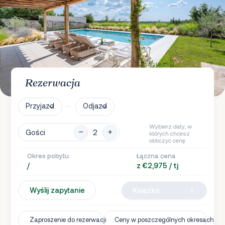
Rezerwacja
Przyjazd
Odjazd
Wybierz daty, w
Gości
których chcesz
obliczyć cenę
Okres pobytu
Łączna cena
/
z €2,975 / tj
Wyślij zapytanie
Książka
Zaproszenie do rezerwacji
Ceny w poszczególnych okresach