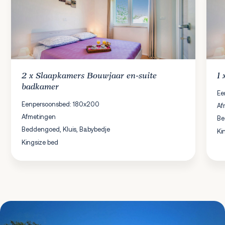
2 x
Slaapkamers
Bouwjaar en-suite
1
badkamer
Ee
Eenpersoonsbed: 180x200
Af
Afmetingen
Be
Beddengoed, Kluis, Babybedje
Ki
Kingsize bed