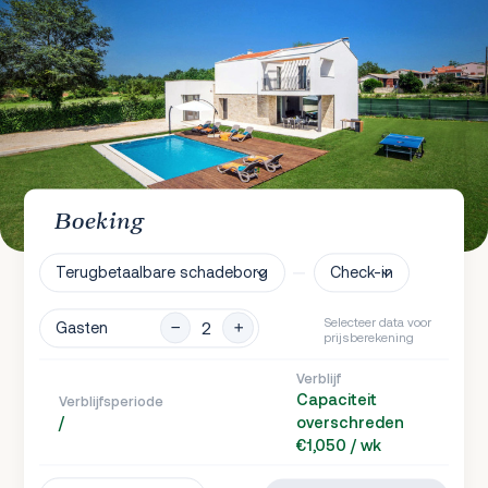
Boeking
Terugbetaalbare schadeborg
Check-in
Selecteer data voor
Gasten
prijsberekening
Verblijf
Capaciteit
Verblijfsperiode
/
overschreden
€1,050 / wk