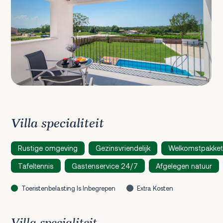
Villa specialiteit
Rustige omgeving
Gezinsvriendelijk
Welkomstpakket
Tafeltennis
Gastenservice 24/7
Afgelegen natuur
Toeristenbelasting Is Inbegrepen
Extra Kosten