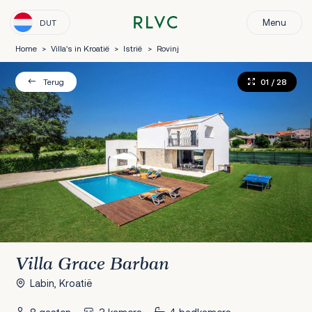
Menu
DUT
Home
>
Villa's in Kroatië
>
Istrië
>
Rovinj
01
/ 28
Terug
Villa Grace Barban
Labin, Kroatië