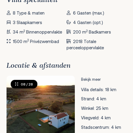
Villa specialiteit
8 Type & maten
6 Gasten (max.)
3 Slaapkamers
4 Gasten (opt.)
2
2
34 m
Binnenoppervlakte
200 m
Badkamers
2
1500 m
Privézwembad
2018 Totale
perceeloppervlakte
Locatie & afstanden
Bekijk meer
08
/ 28
Villa details: 18 km
Strand: 4 km
Winkel: 25 km
Vliegveld: 4 km
Stadscentrum: 4 km