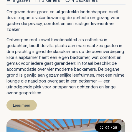
8 gasten
3 kamers
4 badkamers
Omgeven door groen en uitgestrekte landschappen biedt
deze elegante vakantiewoning de perfecte omgeving voor
gasten die privacy, comfort en een rustiger levensritme
zoeken.
Ontworpen met zowel functionaliteit als esthetiek in
gedachten, biedt de villa plaats aan maximaal zes gasten in
drie prachtig ingerichte slaapkamers op de bovenverdieping.
Elke slaapkamer heeft een eigen badkamer, wat comfort en
gemak voor iedere gast garandeert. In totaal beschikt de
accommodatie over vier moderne badkamers. De begane
grond is gewijd aan gezamenlijke leefruimtes, met een ruime
lounge die naadloos overgaat in een eetkamer — een
uitnodigende plek voor ontspannen ochtenden en lange
avondgesprekken.
Lees meer
05
/ 28