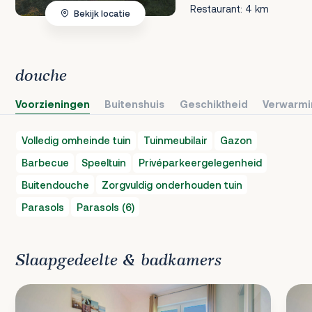
Restaurant: 4 km
Bekijk locatie
douche
Voorzieningen
Buitenshuis
Geschiktheid
Verwarmi
Volledig omheinde tuin
Tuinmeubilair
Gazon
Barbecue
Speeltuin
Privéparkeergelegenheid
Buitendouche
Zorgvuldig onderhouden tuin
Parasols
Parasols (6)
Slaapgedeelte & badkamers