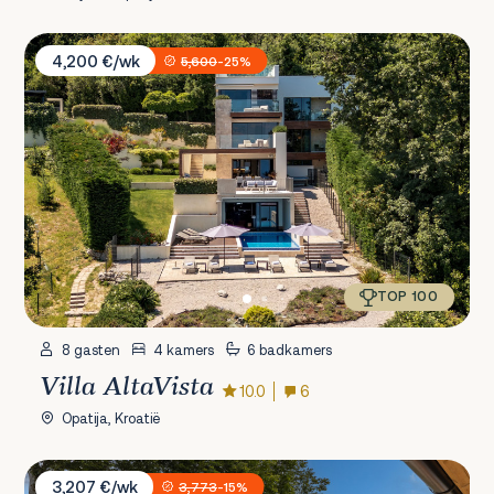
Villa AltaVista
4,200 €/wk
5,600
-25%
TOP 100
8 gasten
4 kamers
6 badkamers
Villa AltaVista
10.0
6
Opatija, Kroatië
Villa Propuh
3,207 €/wk
3,773
-15%