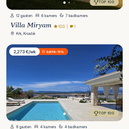
TOP 100
12 gasten
6 kamers
7 badkamers
Villa Miryam
10.0
1
Krk, Kroatië
Villa Bellavista
2,273 €/wk
2,674
-15%
TOP 100
8 gasten
4 kamers
4 badkamers