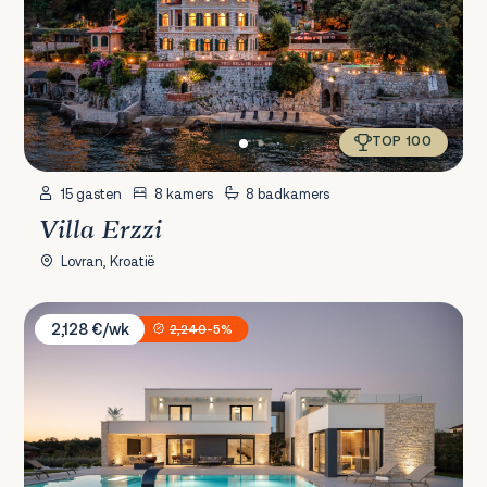
TOP 100
15 gasten
8 kamers
8 badkamers
Villa Erzzi
Lovran, Kroatië
Villa Asmoa
2,128 €/wk
2,240
-5%