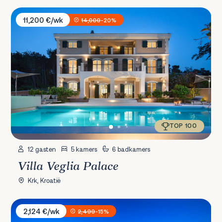
Villa Veglia Palace
11,200 €/wk
14,000
-20%
TOP 100
12 gasten
5 kamers
6 badkamers
Villa Veglia Palace
Krk, Kroatië
Villa Star Istria
2,124 €/wk
2,499
-15%