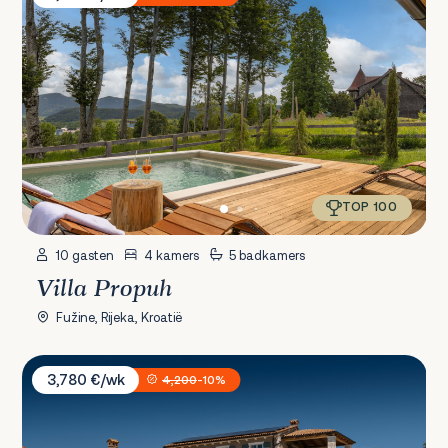
TOP 100
10 gasten
4 kamers
5 badkamers
Villa Propuh
Fužine, Rijeka, Kroatië
Villa Olive View
3,780 €/wk
4,200
-10%