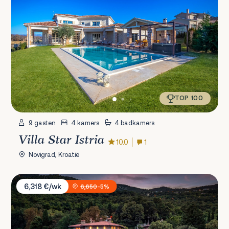
TOP 100
9 gasten
4 kamers
4 badkamers
Villa Star Istria
10.0
1
Novigrad, Kroatië
Villa Erzzi
6,318 €/wk
6,650
-5%