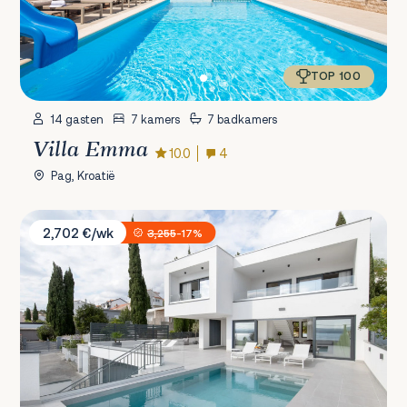
TOP 100
14 gasten
7 kamers
7 badkamers
Villa Emma
10.0
4
Pag, Kroatië
Villa XeMa
2,702 €/wk
3,255
-17%