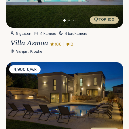
TOP 100
8 gasten
4 kamers
4 badkamers
Villa Asmoa
10.0
2
Višnjan, Kroatië
Villa Miryam
4,900 €/wk