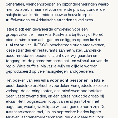
generaties, vriendengroepen en bijzondere vieringen waarbij
men op zoek is naar zelfvoorzienende privacy zonder de
nabijheid van Istrië's middeleeuwse heuveldorpen,
truffelwouden en Adriatische stranden te verliezen.
Istrië biedt een gevarieerde omgeving voor een
groepsvakantie in een villa. Kustvillaʼs bij Rovinj of Poreč
bieden ruimte aan acht gasten en liggen op een
korte
rijafstand
van UNESCO-beschermde oude stadskernen,
kiezelstranden en restaurants aan het water. Landelijke
accommodaties bieden uitzicht over wijngaarden en
toegang tot de gerenommeerde eet- en wijncultuur van de
regio. Witte truffels, Malvazija-wijn en olijfolie worden
geproduceerd op vele nabijgelegen landgoederen.
Het boeken van een
villa voor acht personen in Istrië
biedt duidelijke praktische voordelen. Een gedeelde keuken
verlaagt de cateringkosten, een privézwembad betekent
geen vaste zwemtijden, en één adres houdt de groep bij
elkaar. Het hoogseizoen loopt van eind juni tot en met
augustus, waarbij wekelijkse wisselingen de norm zijn. De
tussenseizoenen mei, juni en september bieden lagere
tarieven, aangenamere temperaturen die ideaal zijn voor