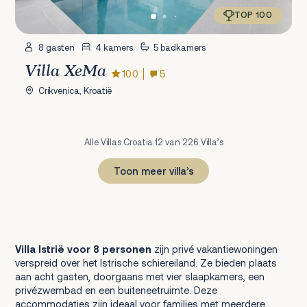
TOP 100
8 gasten
4 kamers
5 badkamers
Villa XeMa
10.0
5
Crikvenica, Kroatië
Alle Villas Croatia 12 van 226 Villa’s
Toon meer villa’s
1
2
3
4
5
6
7
8
9
10
11
12
13
14
15
16
17
18
19
Volgende
Villa Istrië voor 8 personen
zijn privé vakantiewoningen
verspreid over het Istrische schiereiland. Ze bieden plaats
aan acht gasten, doorgaans met vier slaapkamers, een
privézwembad en een buiteneetruimte. Deze
accommodaties zijn ideaal voor families met meerdere