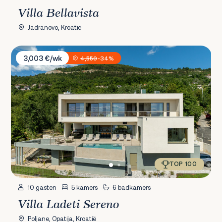
Villa Bellavista
Jadranovo, Kroatië
Villa Ladeti Sereno
3,003 €/wk
4,550
-34%
TOP 100
10 gasten
5 kamers
6 badkamers
Villa Ladeti Sereno
Poljane, Opatija, Kroatië