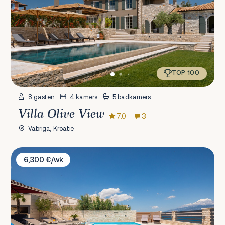
TOP 100
8 gasten
4 kamers
5 badkamers
Villa Olive View
7.0
3
Vabriga, Kroatië
Villa Emma
6,300 €/wk