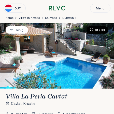
Menu
DUT
Home
>
Villa's in Kroatië
>
Dalmatië
>
Dubrovnik
01
/ 38
Terug
Villa La Perla Cavtat
Cavtat, Kroatië