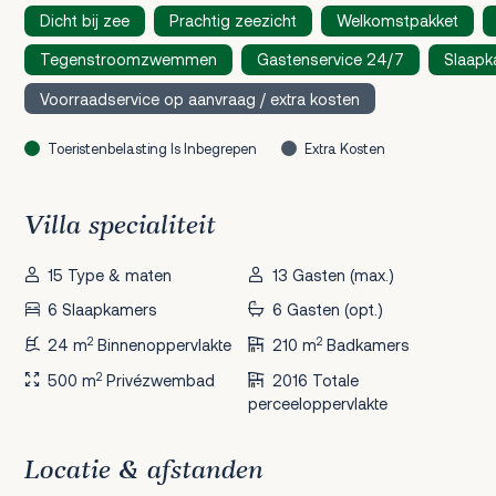
Dicht bij zee
Prachtig zeezicht
Welkomstpakket
Tegenstroomzwemmen
Gastenservice 24/7
Slaapk
Voorraadservice op aanvraag / extra kosten
Toeristenbelasting Is Inbegrepen
Extra Kosten
Villa specialiteit
15 Type & maten
13 Gasten (max.)
6 Slaapkamers
6 Gasten (opt.)
2
2
24 m
Binnenoppervlakte
210 m
Badkamers
2
500 m
Privézwembad
2016 Totale
perceeloppervlakte
Locatie & afstanden