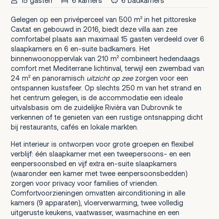
15 gasten
6 kamers
6 badkamers
Gelegen op een privéperceel van 500 m² in het pittoreske
Cavtat en gebouwd in 2016, biedt deze villa aan zee
comfortabel plaats aan maximaal 15 gasten verdeeld over 6
slaapkamers en 6 en-suite badkamers. Het
binnenwoonoppervlak van 210 m² combineert hedendaags
comfort met Mediterrane lichtinval, terwijl een zwembad van
24 m² en panoramisch
uitzicht op zee
zorgen voor een
ontspannen kustsfeer. Op slechts 250 m van het strand en
het centrum gelegen, is de accommodatie een ideale
uitvalsbasis om de zuidelijke Rivièra van Dubrovnik te
verkennen of te genieten van een rustige ontsnapping dicht
bij restaurants, cafés en lokale markten.
Het interieur is ontworpen voor grote groepen en flexibel
verblijf: één slaapkamer met een tweepersoons- en een
eenpersoonsbed en vijf extra en-suite slaapkamers
(waaronder een kamer met twee eenpersoonsbedden)
zorgen voor privacy voor families of vrienden.
Comfortvoorzieningen omvatten airconditioning in alle
kamers (9 apparaten), vloerverwarming, twee volledig
uitgeruste keukens, vaatwasser, wasmachine en een