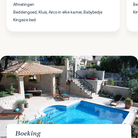
Afmetingen
Be
Beddengoed, Kluis, Airco in elke kamer, Babybedje
Ki
Kingsize bed
Boeking