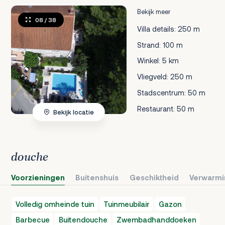
Bekijk meer
08
/ 38
Villa details: 250 m
Strand: 100 m
Winkel: 5 km
Vliegveld: 250 m
Stadscentrum: 50 m
Restaurant: 50 m
Bekijk locatie
douche
Voorzieningen
Buitenshuis
Geschiktheid
Verwarmi
Volledig omheinde tuin
Tuinmeubilair
Gazon
Barbecue
Buitendouche
Zwembadhanddoeken