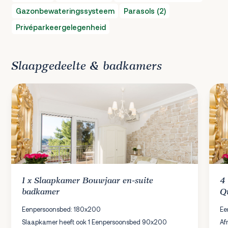
Gazonbewateringssysteem
Parasols (2)
Privéparkeergelegenheid
Slaapgedeelte & badkamers
1 x
Slaapkamer
Bouwjaar en-suite
4
badkamer
Q
Eenpersoonsbed: 180x200
Ee
Slaapkamer heeft ook 1 Eenpersoonsbed 90x200
Af