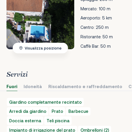
Mercato: 100 m
Aeroporto: 5 km
Centro: 250 m
Ristorante: 50 m
Caffè Bar: 50 m
Visualizza posizione
Servizi
Fuori
Idoneità
Riscaldamento e raffreddamento
C
Giardino completamente recintato
Arredi da giardino
Prato
Barbecue
Doccia esterna
Teli piscina
Impianto di irrigazione del prato
Ombrelloni (2)