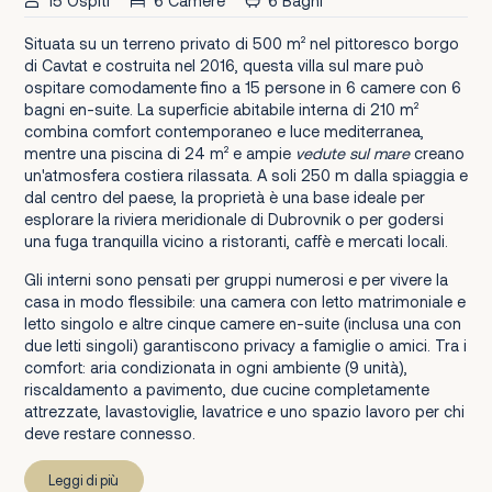
15 Ospiti
6 Camere
6 Bagni
Situata su un terreno privato di 500 m² nel pittoresco borgo
di Cavtat e costruita nel 2016, questa villa sul mare può
ospitare comodamente fino a 15 persone in 6 camere con 6
bagni en-suite. La superficie abitabile interna di 210 m²
combina comfort contemporaneo e luce mediterranea,
mentre una piscina di 24 m² e ampie
vedute sul mare
creano
un'atmosfera costiera rilassata. A soli 250 m dalla spiaggia e
dal centro del paese, la proprietà è una base ideale per
esplorare la riviera meridionale di Dubrovnik o per godersi
una fuga tranquilla vicino a ristoranti, caffè e mercati locali.
Gli interni sono pensati per gruppi numerosi e per vivere la
casa in modo flessibile: una camera con letto matrimoniale e
letto singolo e altre cinque camere en-suite (inclusa una con
due letti singoli) garantiscono privacy a famiglie o amici. Tra i
comfort: aria condizionata in ogni ambiente (9 unità),
riscaldamento a pavimento, due cucine completamente
attrezzate, lavastoviglie, lavatrice e uno spazio lavoro per chi
deve restare connesso.
Leggi di più