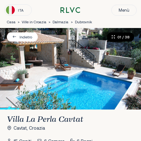
Menù
ITA
Casa
>
Ville in Croazia
>
Dalmazia
>
Dubrovnik
01
/ 38
Indietro
Villa La Perla Cavtat
Cavtat, Croazia