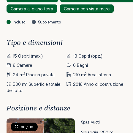
Camera al piano terra
Camera con vista mare
Incluso
Supplemento
Tipo e dimensioni
15 Ospiti (max.)
13 Ospiti (opz.)
6 Camere
6 Bagni
2
2
24 m
Piscina privata
210 m
Area interna
2
500 m
Superficie totale
2016 Anno di costruzione
del lotto
Posizione e distanze
Spazi vuoti
08
/ 38
Spiaggia: 250 m