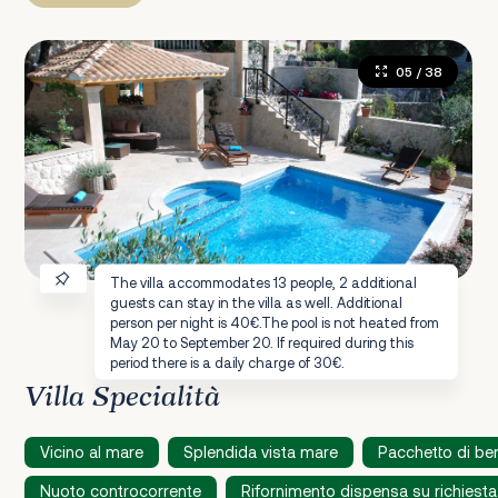
05
/ 38
The villa accommodates 13 people, 2 additional
guests can stay in the villa as well. Additional
person per night is 40€.The pool is not heated from
May 20 to September 20. If required during this
period there is a daily charge of 30€.
Villa Specialità
Vicino al mare
Splendida vista mare
Pacchetto di be
Nuoto controcorrente
Rifornimento dispensa su richiest