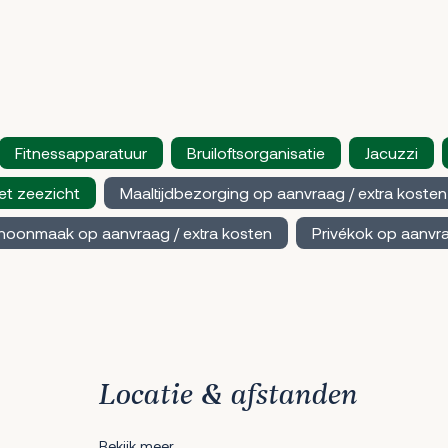
Fitnessapparatuur
Bruiloftsorganisatie
Jacuzzi
et zeezicht
Maaltijdbezorging op aanvraag / extra kosten
choonmaak op aanvraag / extra kosten
Privékok op aanvra
Locatie & afstanden
Bekijk meer