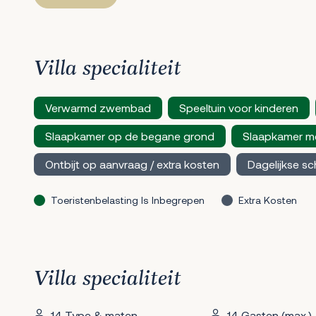
Villa specialiteit
Verwarmd zwembad
Speeltuin voor kinderen
Slaapkamer op de begane grond
Slaapkamer m
Ontbijt op aanvraag / extra kosten
Dagelijkse s
Toeristenbelasting Is Inbegrepen
Extra Kosten
Villa specialiteit
14 Type & maten
14 Gasten (max.)