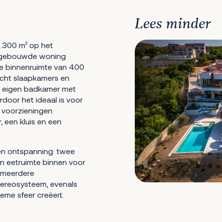
Lees minder
.300 m² op het
uw gebouwde woning
De binnenruimte van 400
acht slaapkamers en
 eigen badkamer met
or het ideaal is voor
e voorzieningen
, een kluis en een
 en ontspanning: twee
en eetruimte binnen voor
 meerdere
stereosysteem, evenals
eme sfeer creëert.