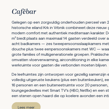
Cafébar
Gelegen op een zorgvuldig onderhouden perceel van 2
historische eiland Krk in Vrbnik combineert deze nie
modern comfort met authentiek mediterraan karakter. 
m² biedt plaats aan maximaal 14 gasten verdeeld over 
acht badkamers — zes tweepersoonsslaapkamers met
douche plus twee eenpersoonskamers met WC — waardo
grote families of multigenerationele groepen. Praktisch
omvatten vloerverwarming, airconditioning in elke kamer
werkruimte voor gasten die verbonden moeten blijven.
De leefruimtes zijn ontworpen voor gezellig samenzijn
volledig uitgeruste keukens (plus een buitenkeuken), e
16 personen en een buiteneetruimte voor 20 personen,
loungegedeeltes met Smart TV’s (HBO, Netflix) en een 
een stenen open haard die op koelere avonden een inti
Lees meer