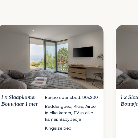
1 x
Slaapkamer
Eenpersoonsbed: 90x200
1 x
Sla
Bouwjaar 1 met
Bouwja
Beddengoed, Kluis, Airco
in elke kamer, TV in elke
kamer, Babybedje
Kingsize bed