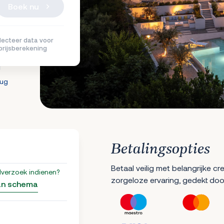
Boek nu
lecteer data voor
prijsberekening
g
rug
Betalingsopties
Betaal veilig met belangrijke c
lverzoek indienen?
zorgeloze ervaring, gedekt doo
an schema