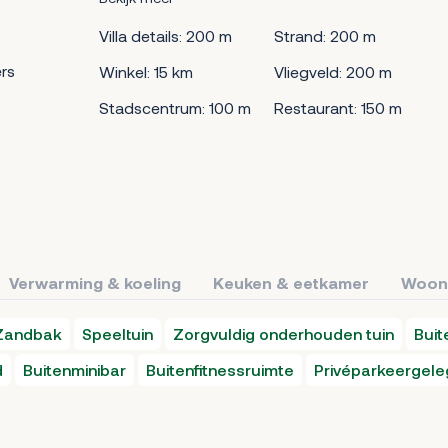
Villa details: 200 m
Strand: 200 m
rs
Winkel: 15 km
Vliegveld: 200 m
Stadscentrum: 100 m
Restaurant: 150 m
Verwarming & koeling
Keuken & eetkamer
Woon
Zandbak
Speeltuin
Zorgvuldig onderhouden tuin
Bui
d
Buitenminibar
Buitenfitnessruimte
Privéparkeergele