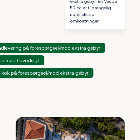
ekstra gebyr. En Vespa
50 cc er tilgængelig
uden ekstra
omkostninger.
dlevering på forespørgsel/mod ekstra gebyr
se med havudsigt
t kok på forespørgsel/mod ekstra gebyr