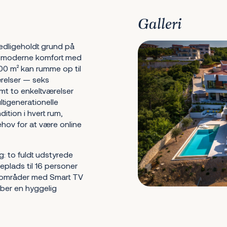
Galleri
dligeholdt grund på
er moderne komfort med
00 m² kan rumme op til
relser — seks
t to enkeltværelser
ltigenerationelle
dition i hvert rum,
hov for at være online
: to fuldt udstyrede
plads til 16 personer
geområder med Smart TV
aber en hyggelig