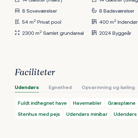
8 Soveværelser
8 Badeværelser
2
2
54 m
Privat pool
400 m
Indendør
2
2300 m
Samlet grundareal
2024 Byggeår
Faciliteter
Udendørs
Egnethed
Opvarmning og køling
Fuldt indhegnet have
Havemøbler
Græsplæne
Stenhus med pejs
Udendørs minibar
Udendørs 