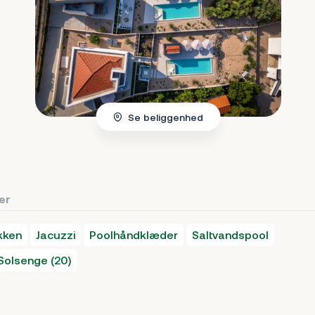
Se beliggenhed
ter
kken
Jacuzzi
Poolhåndklæder
Saltvandspool
Solsenge (20)