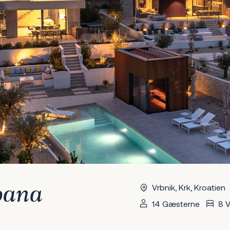
Vrbnik, Krk, Kroatien
oana
14 Gæsterne
8 V