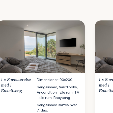
1 x
Soveværelse
Dimensioner: 90x200
1 x
Sov
med 1
med 1
Sengelinned, Værdiboks,
Enkeltseng
Enkelt
Aircondition i alle rum, TV
i alle rum, Babyseng
Sengelinned skiftes hver
7. dag.