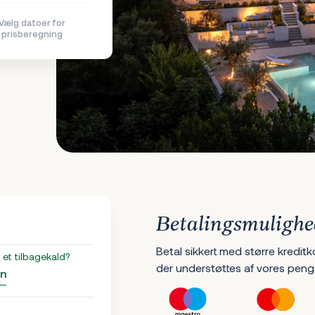
Vælg datoer for
prisberegning
Betalingsmulighe
Betal sikkert med større kreditk
et tilbagekald?
der understøttes af vores peng
an