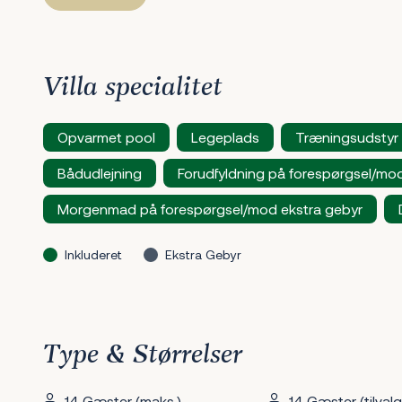
Villa specialitet
Opvarmet pool
Legeplads
Træningsudstyr
Bådudlejning
Forudfyldning på forespørgsel/mo
Morgenmad på forespørgsel/mod ekstra gebyr
Inkluderet
Ekstra Gebyr
Type & Størrelser
14 Gæster (maks.)
14 Gæster (tilvalg