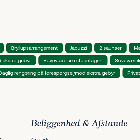
Bryllupsarrangement
Jacuzzi
2 saunaer
Ma
d ekstra gebyr
Soveværelse i stueetagen
Soveværel
Daglig rengøring på forespørgsel/mod ekstra gebyr
Priva
Beliggenhed & Afstande
)
Afstande