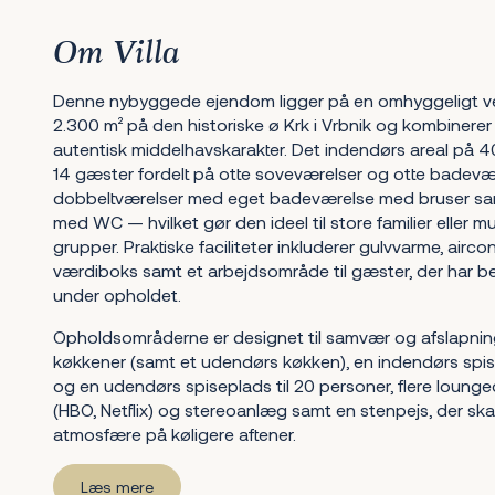
Om Villa
Denne nybyggede ejendom ligger på en omhyggeligt ve
2.300 m² på den historiske ø Krk i Vrbnik og kombiner
autentisk middelhavskarakter. Det indendørs areal på 4
14 gæster fordelt på otte soveværelser og otte badevæ
dobbeltværelser med eget badeværelse med bruser sam
med WC — hvilket gør den ideel til store familier eller mu
grupper. Praktiske faciliteter inkluderer gulvvarme, aircon
værdiboks samt et arbejdsområde til gæster, der har be
under opholdet.
Opholdsområderne er designet til samvær og afslapning
køkkener (samt et udendørs køkken), en indendørs spise
og en udendørs spiseplads til 20 personer, flere loun
(HBO, Netflix) og stereoanlæg samt en stenpejs, der sk
atmosfære på køligere aftener.
Læs mere