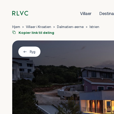
Villaer
Destina
Hjem
>
Villaer i Kroatien
>
Dalmatien-øerne
>
Istrien
Kopier link til deling
Ryg