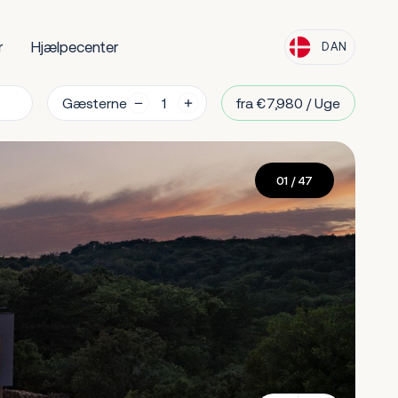
r
Hjælpecenter
DAN
Gæsterne
fra €7,980 / Uge
01
/ 47