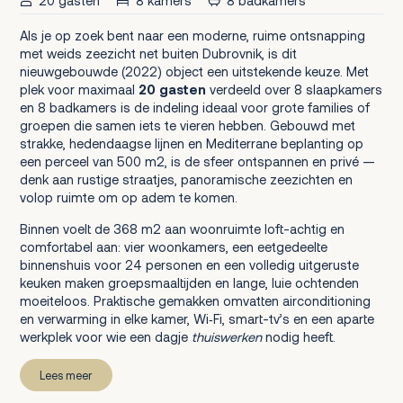
20 gasten
8 kamers
8 badkamers
Als je op zoek bent naar een moderne, ruime ontsnapping
met weids zeezicht net buiten Dubrovnik, is dit
nieuwgebouwde (2022) object een uitstekende keuze. Met
plek voor maximaal
20 gasten
verdeeld over 8 slaapkamers
en 8 badkamers is de indeling ideaal voor grote families of
groepen die samen iets te vieren hebben. Gebouwd met
strakke, hedendaagse lijnen en Mediterrane beplanting op
een perceel van 500 m2, is de sfeer ontspannen en privé —
denk aan rustige straatjes, panoramische zeezichten en
volop ruimte om op adem te komen.
Binnen voelt de 368 m2 aan woonruimte loft-achtig en
comfortabel aan: vier woonkamers, een eetgedeelte
binnenshuis voor 24 personen en een volledig uitgeruste
keuken maken groepsmaaltijden en lange, luie ochtenden
moeiteloos. Praktische gemakken omvatten airconditioning
en verwarming in elke kamer, Wi‑Fi, smart-tv’s en een aparte
werkplek voor wie een dagje
thuiswerken
nodig heeft.
Lees meer