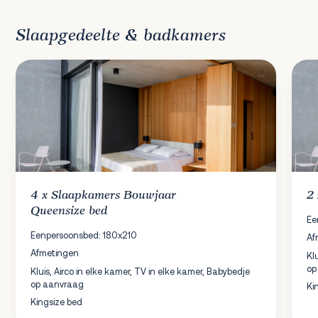
Slaapgedeelte & badkamers
4 x
Slaapkamers
Bouwjaar
2
Queensize bed
Ee
Eenpersoonsbed: 180x210
Af
Afmetingen
Kl
op
Kluis, Airco in elke kamer, TV in elke kamer, Babybedje
op aanvraag
Ki
Kingsize bed