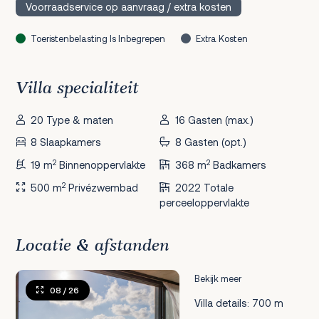
Voorraadservice op aanvraag / extra kosten
Toeristenbelasting Is Inbegrepen
Extra Kosten
Villa specialiteit
20 Type & maten
16 Gasten (max.)
8 Slaapkamers
8 Gasten (opt.)
2
2
19 m
Binnenoppervlakte
368 m
Badkamers
2
500 m
Privézwembad
2022 Totale
perceeloppervlakte
Locatie & afstanden
Bekijk meer
08
/ 26
Villa details: 700 m