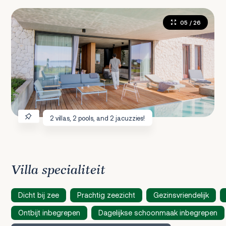
05
/ 26
2 villas, 2 pools, and 2 jacuzzies!
Villa specialiteit
Dicht bij zee
Prachtig zeezicht
Gezinsvriendelijk
Ontbijt inbegrepen
Dagelijkse schoonmaak inbegrepen