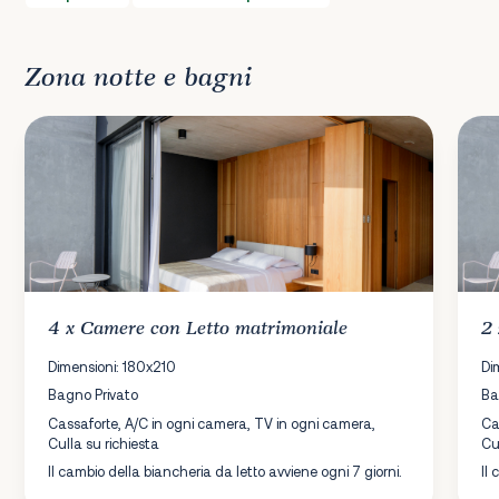
Zona notte e bagni
4 x
Camere
con Letto matrimoniale
2
Dimensioni: 180x210
Di
Bagno Privato
Ba
Cassaforte, A/C in ogni camera, TV in ogni camera,
Ca
Culla su richiesta
Cu
Il cambio della biancheria da letto avviene ogni 7 giorni.
Il