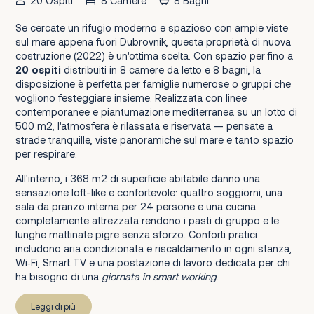
20 Ospiti
8 Camere
8 Bagni
Se cercate un rifugio moderno e spazioso con ampie viste
sul mare appena fuori Dubrovnik, questa proprietà di nuova
costruzione (2022) è un'ottima scelta. Con spazio per fino a
20 ospiti
distribuiti in 8 camere da letto e 8 bagni, la
disposizione è perfetta per famiglie numerose o gruppi che
vogliono festeggiare insieme. Realizzata con linee
contemporanee e piantumazione mediterranea su un lotto di
500 m2, l'atmosfera è rilassata e riservata — pensate a
strade tranquille, viste panoramiche sul mare e tanto spazio
per respirare.
All'interno, i 368 m2 di superficie abitabile danno una
sensazione loft-like e confortevole: quattro soggiorni, una
sala da pranzo interna per 24 persone e una cucina
completamente attrezzata rendono i pasti di gruppo e le
lunghe mattinate pigre senza sforzo. Conforti pratici
includono aria condizionata e riscaldamento in ogni stanza,
Wi‑Fi, Smart TV e una postazione di lavoro dedicata per chi
ha bisogno di una
giornata in smart working
.
Leggi di più