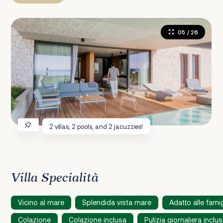
05
/ 26
2 villas, 2 pools, and 2 jacuzzies!
Villa Specialità
Vicino al mare
Splendida vista mare
Adatto alle famig
Colazione
Colazione inclusa
Pulizia giornaliera inclu