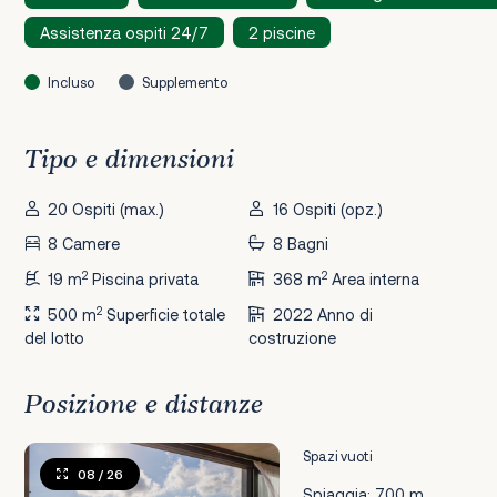
Assistenza ospiti 24/7
2 piscine
Incluso
Supplemento
Tipo e dimensioni
20 Ospiti (max.)
16 Ospiti (opz.)
8 Camere
8 Bagni
2
2
19 m
Piscina privata
368 m
Area interna
2
500 m
Superficie totale
2022 Anno di
del lotto
costruzione
Posizione e distanze
Spazi vuoti
08
/ 26
Spiaggia: 700 m