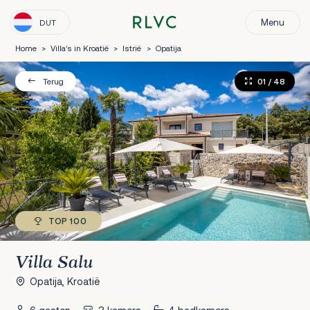
Menu
DUT
Home
>
Villa's in Kroatië
>
Istrië
>
Opatija
01
/ 48
Terug
TOP 100
Villa Salu
Opatija, Kroatië