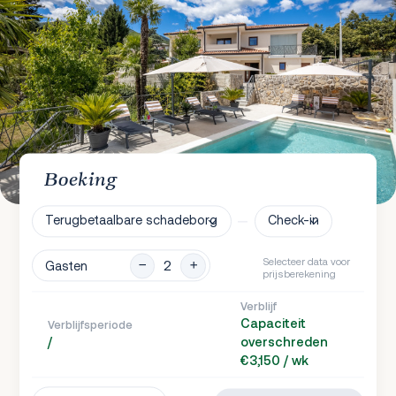
Boeking
Terugbetaalbare schadeborg
Check-in
Selecteer data voor
Gasten
prijsberekening
Verblijf
Capaciteit
Verblijfsperiode
/
overschreden
€3,150 / wk