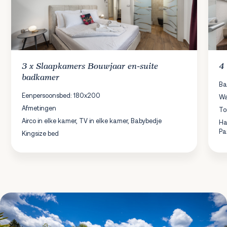
3 x
Slaapkamers
Bouwjaar en-suite
4
badkamer
Ba
Eenpersoonsbed: 180x200
Wa
Afmetingen
To
Airco in elke kamer, TV in elke kamer, Babybedje
Ha
Pa
Kingsize bed