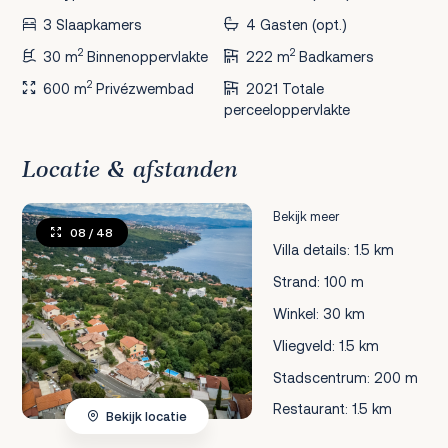
3 Slaapkamers
4 Gasten (opt.)
2
2
30 m
Binnenoppervlakte
222 m
Badkamers
2
600 m
Privézwembad
2021 Totale
perceeloppervlakte
Locatie & afstanden
Bekijk meer
08
/ 48
Villa details: 1.5 km
Strand: 100 m
Winkel: 30 km
Vliegveld: 1.5 km
Stadscentrum: 200 m
Restaurant: 1.5 km
Bekijk locatie