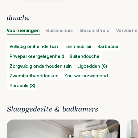
douche
Voorzieningen
Buitenshuis
Geschiktheid
Verwarmi
Volledig omheinde tuin
Tuinmeubilair
Barbecue
Privéparkeergelegenheid
Buitendouche
Zorgvuldig onderhouden tuin
Ligbedden (6)
Zwembadhanddoeken
Zoutwaterzwembad
Parasols (3)
Slaapgedeelte & badkamers