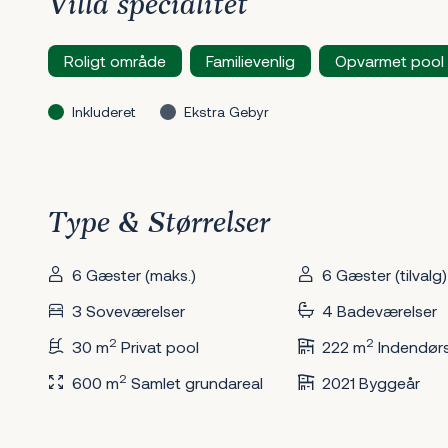
Villa specialitet
Roligt område
Familievenlig
Opvarmet pool
Inkluderet
Ekstra Gebyr
Type & Størrelser
6 Gæster (maks.)
6 Gæster (tilvalg)
3 Soveværelser
4 Badeværelser
2
2
30 m
Privat pool
222 m
Indendør
2
600 m
Samlet grundareal
2021 Byggeår