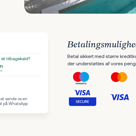
Betalingsmulighe
Betal sikkert med større kreditk
et tilbagekald?
der understøttes af vores peng
an
 at sende os en
st på WhatsApp