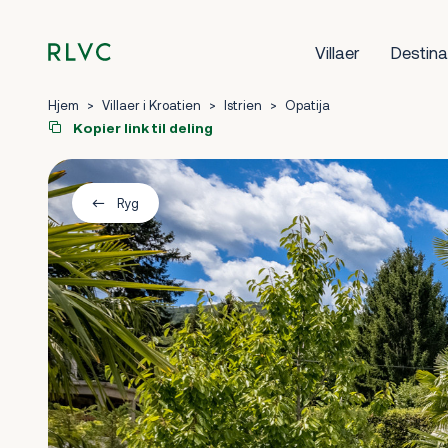
Villaer
Destina
Hjem
>
Villaer i Kroatien
>
Istrien
>
Opatija
Kopier link til deling
Ryg