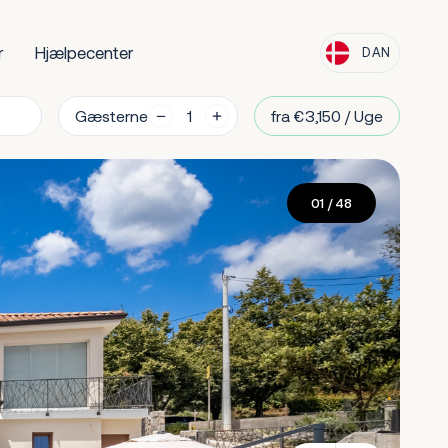
r
Hjælpecenter
DAN
Gæsterne
fra €3,150 / Uge
01
/ 48