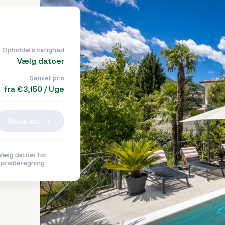
Opholdets varighed
Vælg datoer
Samlet pris
fra €3,150 / Uge
Book nu
Vælg datoer for
prisberegning