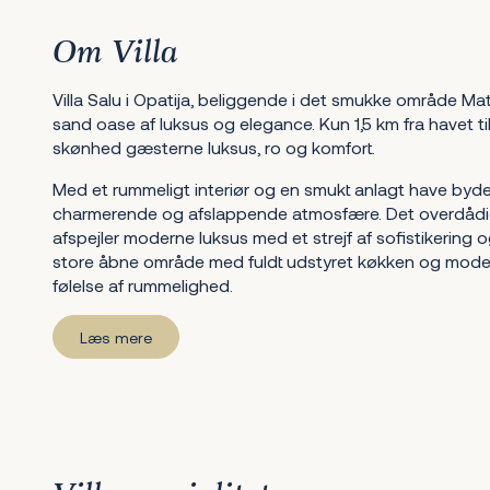
Om Villa
Villa Salu i Opatija, beliggende i det smukke område Matu
sand oase af luksus og elegance. Kun 1,5 km fra havet 
skønhed gæsterne luksus, ro og komfort.
Med et rummeligt interiør og en smukt anlagt have byder
charmerende og afslappende atmosfære. Det overdådigt
afspejler moderne luksus med et strejf af sofistikering 
store åbne område med fuldt udstyret køkken og mode
følelse af rummelighed.
Læs mere