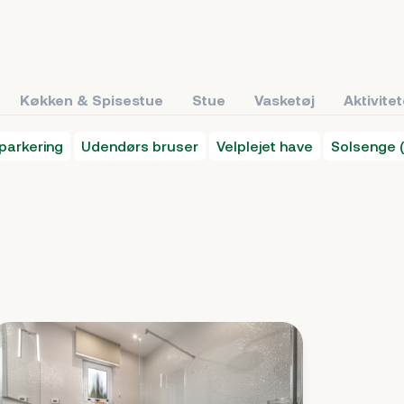
Køkken & Spisestue
Stue
Vasketøj
Aktivite
 parkering
Udendørs bruser
Velplejet have
Solsenge (