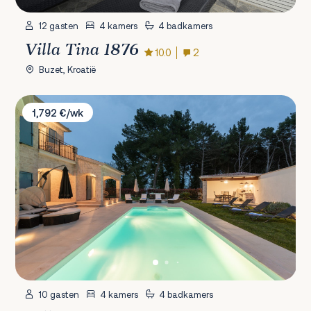
12 gasten
4 kamers
4 badkamers
Villa Tina 1876
10.0
2
Buzet, Kroatië
Villa LaDora
1,792 €/wk
10 gasten
4 kamers
4 badkamers