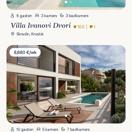
6 gasten
3 kamers
3 badkamers
Villa Ivanovi Dvori
10.0
1
Skradin, Kroatië
Villa Remi
8,680 €/wk
10 gasten
5 kamers
7 badkamers