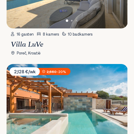
16 gasten
8 kamers
10 badkamers
Villa LuVe
Poreč, Kroatië
Villa Ivanovi Dvori
2,128 €/wk
2,660
-20%