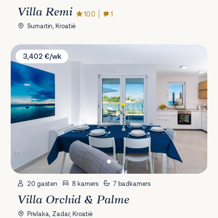
Villa Remi
10.0
1
Sumartin, Kroatië
Villa Orchid & Palme
3,402 €/wk
20 gasten
8 kamers
7 badkamers
Villa Orchid & Palme
Privlaka, Zadar, Kroatië