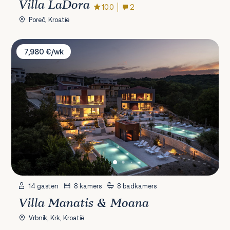
Villa LaDora
10.0
2
Poreč, Kroatië
Villa Manatis & Moana
7,980 €/wk
14 gasten
8 kamers
8 badkamers
Villa Manatis & Moana
Vrbnik, Krk, Kroatië