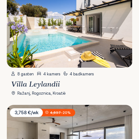
8 gasten
4 kamers
4 badkamers
Villa Leylandii
Ražanj, Rogoznica, Kroatië
Villa Aura
3,758 €/wk
4,697
-20%