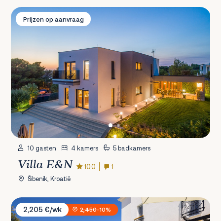
Villa E&N
Prijzen op aanvraag
10 gasten
4 kamers
5 badkamers
Villa E&N
10.0
1
Šibenik, Kroatië
Villa Leylandii
2,205 €/wk
2,450
-10%