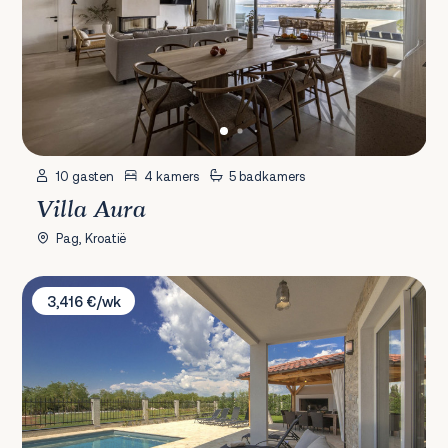
10 gasten
4 kamers
5 badkamers
Villa Aura
Pag, Kroatië
Villa LuVe
3,416 €/wk