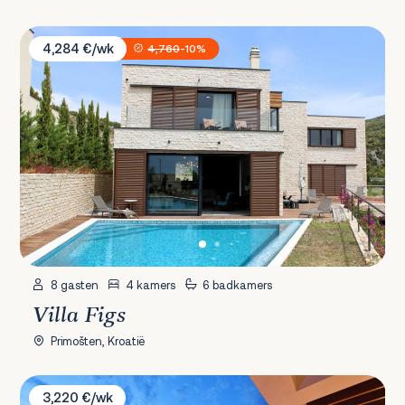
Villa Figs
4,284 €/wk
4,760
-10%
8 gasten
4 kamers
6 badkamers
Villa Figs
Primošten, Kroatië
Villa Zatonka
3,220 €/wk