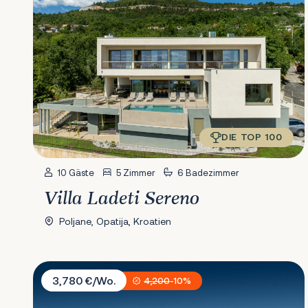
DIE TOP 100
10 Gäste
5 Zimmer
6 Badezimmer
Villa Ladeti Sereno
Poljane, Opatija, Kroatien
Villa Olive View
3,780 €/Wo.
4,200
-10%