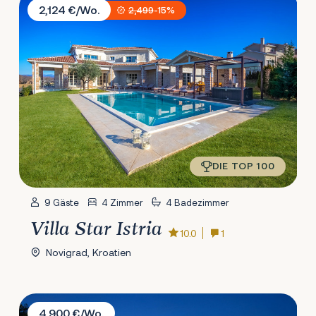
2,124 €/Wo.
2,499
-15%
DIE TOP 100
9 Gäste
4 Zimmer
4 Badezimmer
Villa Star Istria
10.0
1
Novigrad, Kroatien
Villa Miryam
4,900 €/Wo.