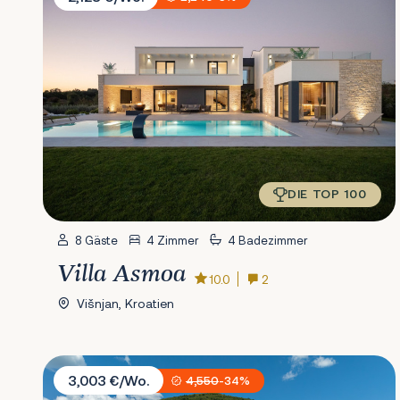
DIE TOP 100
8 Gäste
4 Zimmer
4 Badezimmer
Villa Asmoa
10.0
2
Višnjan, Kroatien
Villa Ladeti Sereno
3,003 €/Wo.
4,550
-34%