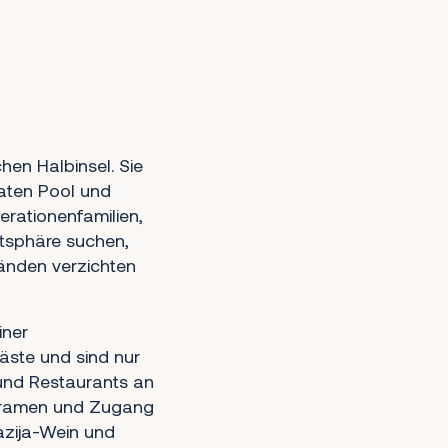
chen Halbinsel. Sie
vaten Pool und
erationenfamilien,
tsphäre suchen,
ränden verzichten
iner
Gäste und sind nur
und Restaurants an
noramen und Zugang
azija-Wein und