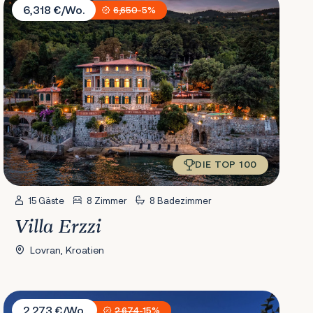
6,318 €/Wo.
6,650
-5%
DIE TOP 100
15 Gäste
8 Zimmer
8 Badezimmer
Villa Erzzi
Lovran, Kroatien
Villa Bellavista
2,273 €/Wo.
2,674
-15%