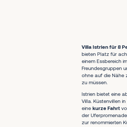
1
2
3
4
5
6
7
8
9
10
11
12
13
14
15
16
17
18
19
Weiter
Villa Istrien für 8
bieten Platz für ac
einem Essbereich im
Freundesgruppen un
ohne auf die Nähe z
zu müssen.
Istrien bietet eine
Villa. Küstenvillen 
eine
kurze Fahrt
vo
der Uferpromenade 
zur renommierten K