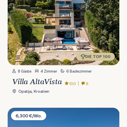
DIE TOP 100
8 Gäste
4 Zimmer
6 Badezimmer
Villa AltaVista
10.0
6
Opatija, Kroatien
Villa Emma
6,300 €/Wo.