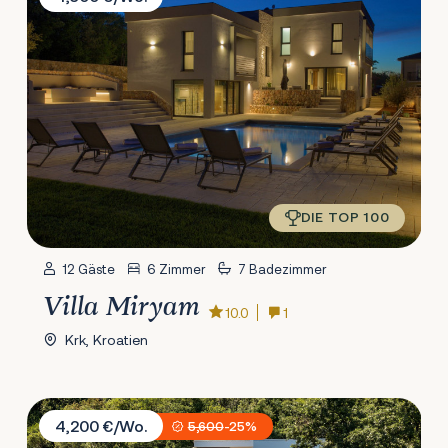
DIE TOP 100
12 Gäste
6 Zimmer
7 Badezimmer
Villa Miryam
10.0
1
Krk, Kroatien
Villa AltaVista
4,200 €/Wo.
5,600
-25%