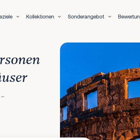
eziele
Kollektionen
Sonderangebot
Bewertu
ersonen
äuser
 –