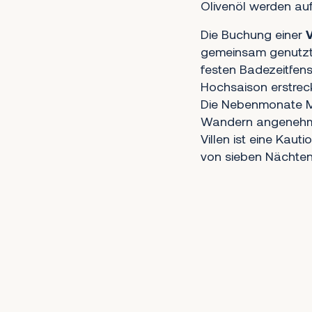
Olivenöl werden au
Die Buchung einer
V
gemeinsam genutzte
festen Badezeitfen
Hochsaison erstreck
Die Nebenmonate Ma
Wandern angenehm k
Villen ist eine Kaut
von sieben Nächten