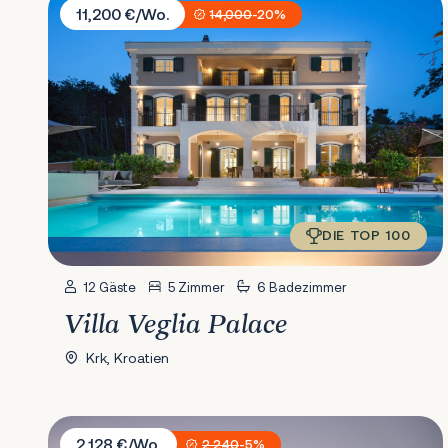
11,200 €/Wo.
14,000
-20%
DIE TOP 100
12 Gäste
5 Zimmer
6 Badezimmer
Villa Veglia Palace
Krk, Kroatien
Villa Asmoa
2,128 €/Wo.
2,240
-5%