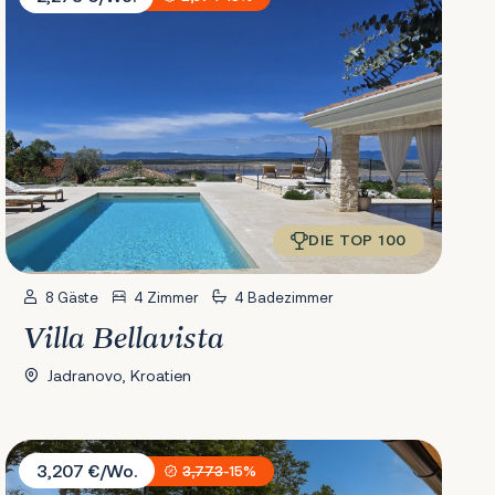
DIE TOP 100
8 Gäste
4 Zimmer
4 Badezimmer
Villa Bellavista
Jadranovo, Kroatien
Villa Propuh
3,207 €/Wo.
3,773
-15%