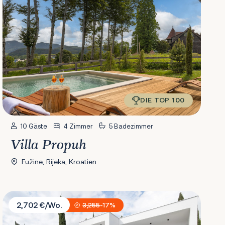
DIE TOP 100
10 Gäste
4 Zimmer
5 Badezimmer
Villa Propuh
Fužine, Rijeka, Kroatien
Villa XeMa
2,702 €/Wo.
3,255
-17%