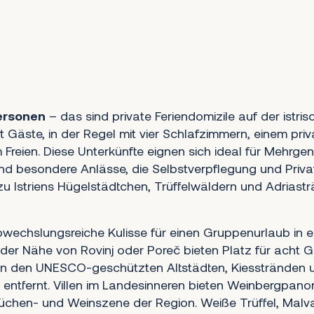
 Personen
– das sind private Feriendomizile auf der istris
ht Gäste, in der Regel mit vier Schlafzimmern, einem pri
 Freien. Diese Unterkünfte eignen sich ideal für Mehrgen
d besondere Anlässe, die Selbstverpflegung und Priva
u Istriens Hügelstädtchen, Trüffelwäldern und Adriast
 abwechslungsreiche Kulisse für einen Gruppenurlaub in e
in der Nähe von Rovinj oder Poreč bieten Platz für acht 
n den UNESCO-geschützten Altstädten, Kiesstränden 
entfernt. Villen im Landesinneren bieten Weinbergpa
üchen- und Weinszene der Region. Weiße Trüffel, Malv