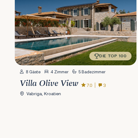
DIE TOP 100
8 Gäste
4 Zimmer
5 Badezimmer
Villa Olive View
7.0
3
Vabriga, Kroatien