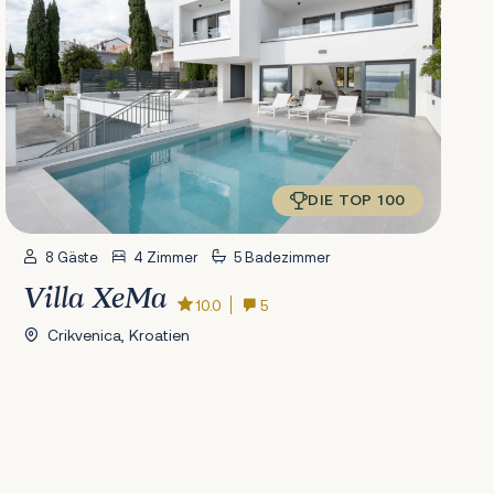
DIE TOP 100
8 Gäste
4 Zimmer
5 Badezimmer
Villa XeMa
10.0
5
Crikvenica, Kroatien