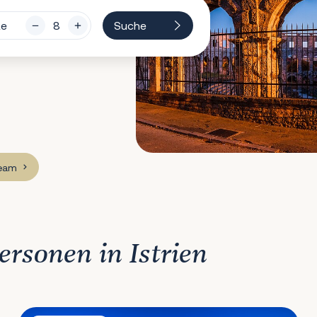
te
Suche
Team
Personen in Istrien
Villa Star Istria