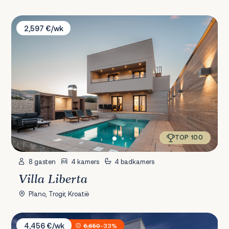
Villa Liberta
2,597 €/wk
TOP 100
8 gasten
4 kamers
4 badkamers
Villa Liberta
Plano, Trogir, Kroatië
Villa Terra Žrnovnica
4,456 €/wk
6,650
-33%