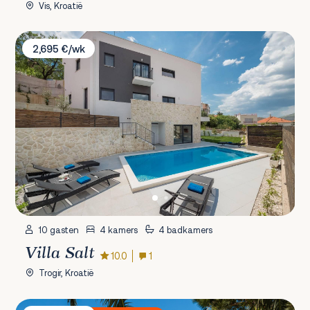
Vis, Kroatië
Villa Salt
2,695 €/wk
10 gasten
4 kamers
4 badkamers
Villa Salt
10.0
1
Trogir, Kroatië
Villa Mila