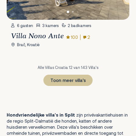
6 gasten
3 kamers
2 badkamers
Villa Nono Ante
10.0
2
Brač, Kroatië
Alle Villas Croatia 12 van 143 Villa’s
Toon meer villa’s
1
2
3
4
5
6
7
8
9
10
11
12
Volgende
Hondvriendelijke villa's in Split
zijn privévakantiehuis­en in
de regio Split-Dalmatië die honden, katten of andere
huisdieren verwelkomen. Deze villa's beschikken over
omheinde tuinen, privézwembaden en directe toegang tot