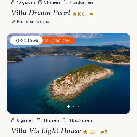
10 gasten
5 kamers
7 badkamers
Villa Dream Pearl
10.0
1
Primošten, Kroatië
Villa Vis Light House
3,920 €/wk
4,900
-20%
6 gasten
4 kamers
4 badkamers
Villa Vis Light House
10.0
5