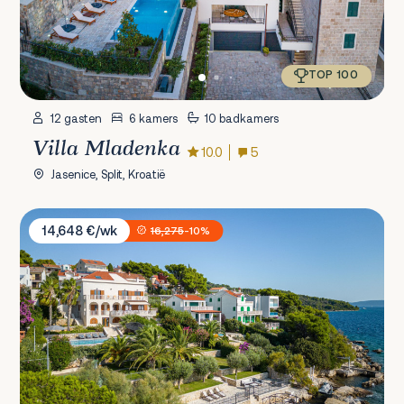
TOP 100
12 gasten
6 kamers
10 badkamers
Villa Mladenka
10.0
5
Jasenice, Split, Kroatië
Sunset Villa Trogir
14,648 €/wk
16,275
-10%