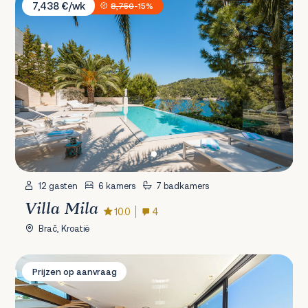
7,438 €/wk
8,750
-15%
12 gasten
6 kamers
7 badkamers
Villa Mila
10.0
4
Brač, Kroatië
Villa Golden Star
Prijzen op aanvraag