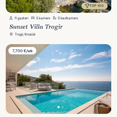
TOP 100
11 gasten
5 kamers
5 badkamers
Sunset Villa Trogir
Trogir, Kroatië
Villa Dream Pearl
7,700 €/wk