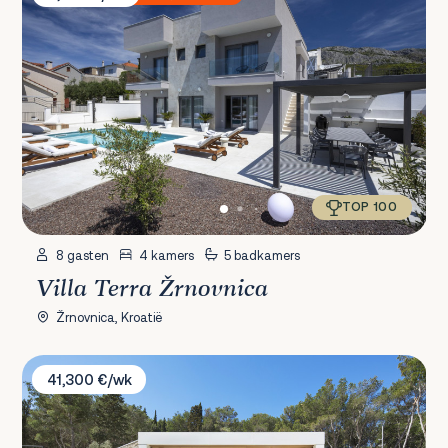
TOP 100
8 gasten
4 kamers
5 badkamers
Villa Terra Žrnovnica
Žrnovnica, Kroatië
Villa Vale Estate
41,300 €/wk