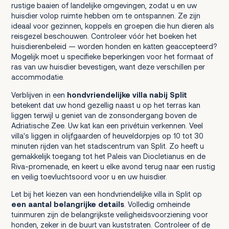
rustige baaien of landelijke omgevingen, zodat u en uw
huisdier volop ruimte hebben om te ontspannen. Ze zijn
ideaal voor gezinnen, koppels en groepen die hun dieren als
reisgezel beschouwen. Controleer vóór het boeken het
huisdierenbeleid — worden honden en katten geaccepteerd?
Mogelijk moet u specifieke beperkingen voor het formaat of
ras van uw huisdier bevestigen, want deze verschillen per
accommodatie.
Verblijven in een
hondvriendelijke villa nabij Split
betekent dat uw hond gezellig naast u op het terras kan
liggen terwijl u geniet van de zonsondergang boven de
Adriatische Zee. Uw kat kan een privétuin verkennen. Veel
villa's liggen in olijfgaarden of heuveldorpjes op 10 tot 30
minuten rijden van het stadscentrum van Split. Zo heeft u
gemakkelijk toegang tot het Paleis van Diocletianus en de
Riva-promenade, en keert u elke avond terug naar een rustig
en veilig toevluchtsoord voor u en uw huisdier.
Let bij het kiezen van een hondvriendelijke villa in Split op
een aantal belangrijke details
. Volledig omheinde
tuinmuren zijn de belangrijkste veiligheidsvoorziening voor
honden, zeker in de buurt van kuststraten. Controleer of de