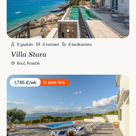
8 gasten
4 kamers
4 badkamers
Villa Stara
Brač, Kroatië
Villa Nono Ante
1,785 €/wk
2,100
-15%