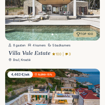
TOP 100
8 gasten
4 kamers
5 badkamers
Villa Vale Estate
10.0
3
Brač, Kroatië
Villa Mladenka
4,463 €/wk
5,250
-15%