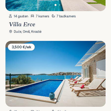
14 gasten
7 kamers
7 badkamers
Villa Erce
Duće, Omiš, Kroatië
Villa Lori
3,500 €/wk