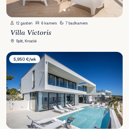
12 gasten
6 kamers
7 badkamers
Villa Victoris
Split, Kroatië
Villa Marvella
5,950 €/wk