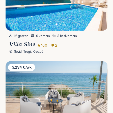
12 gasten
6 kamers
3 badkamers
Villa Sine
10.0
2
Sevid, Trogir, Kroatië
Villa Victoris
3,234 €/wk