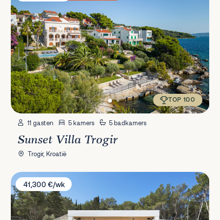
TOP 100
11 gasten
5 kamers
5 badkamers
Sunset Villa Trogir
Trogir, Kroatië
Villa Vale Estate
41,300 €/wk