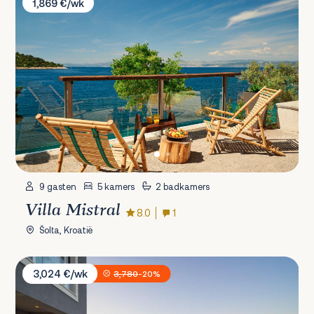
1,869 €/wk
9 gasten
5 kamers
2 badkamers
Villa Mistral
8.0
1
Šolta, Kroatië
Villa Spiaggia
3,024 €/wk
3,780
-20%