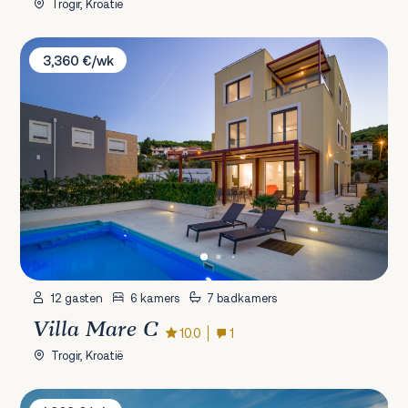
Trogir, Kroatië
Villa Mare C
3,360 €/wk
12 gasten
6 kamers
7 badkamers
Villa Mare C
10.0
1
Trogir, Kroatië
Villa Mistral