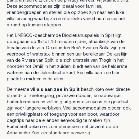
Deze accommodaties zijn ideaal voor families,
vriendengroepen en stellen die op zoek zijn naar een luxe
villa-ervaring waarbij ze rechtstreeks vanuit hun terras het
strand op kunnen stappen.
Het UNESCO-beschermde Diocletianuspaleis in Split ligt
doorgaans op 15 tot 40 minuten rijden, afhankelijk van de
locatie van de villa. De eilanden Brač, Hvar en Šolta zijn per
veerboot of watertaxi binnen een uur bereikbaar. De kustlijn
van de Riviera van Split, die zich uitstrekt van Trogir in het
noorden tot Omiš in het zuiden, biedt een van de helderste
wateren aan de Dalmatische kust. Een villa aan zee hier
plaatst u midden in dit alles.
De meeste
villa's aan zee in Split
beschikken over directe
strand- of zeetoegang, privézwembaden, schaduwrijke
buitenterrassen en volledig uitgeruste keukens die geschikt
zijn voor langere verblijven. Veel accommodaties bieden ook
een privéligplaats of toegang voor een boot, waardoor
dagtrips naar de eilanden eenvoudig te maken zijn.
Buiteneethoeken en zonneterassen met uitzicht op de
Adriatische Zee zijn standaard aanwezig.