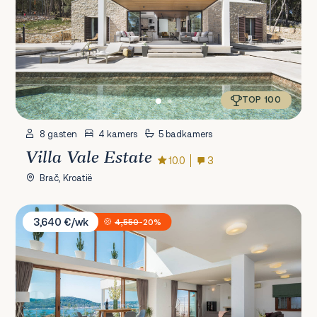
TOP 100
8 gasten
4 kamers
5 badkamers
Villa Vale Estate
10.0
3
Brač, Kroatië
Villa Jasmin
3,640 €/wk
4,550
-20%