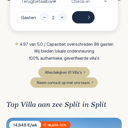
Gasten
4.97 van 5.0 / Capaciteit overschreden 86 gasten
Wij bieden lokale ondersteuning
100% authentieke, geverifieerde villa’s
Alles bekijken 61 Villa’s
Neem contact op met ons team
Top Villa aan zee Split in Split
Sunset Villa Trogir
14,648 €/wk
16,275
-10%