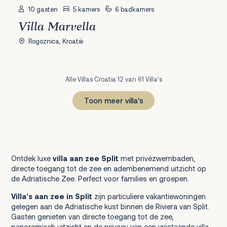
10 gasten
5 kamers
6 badkamers
Villa Marvella
Rogoznica, Kroatië
Alle Villas Croatia 12 van 61 Villa’s
Toon meer villa’s
1
2
3
4
5
6
Volgende
Ontdek luxe
villa aan zee Split
met privézwembaden,
directe toegang tot de zee en adembenemend uitzicht op
de Adriatische Zee. Perfect voor families en groepen.
Villa's aan zee in Split
zijn particuliere vakantiewoningen
gelegen aan de Adriatische kust binnen de Riviera van Split.
Gasten genieten van directe toegang tot de zee,
panoramisch uitzicht en de privacy van een vrijstaande villa.