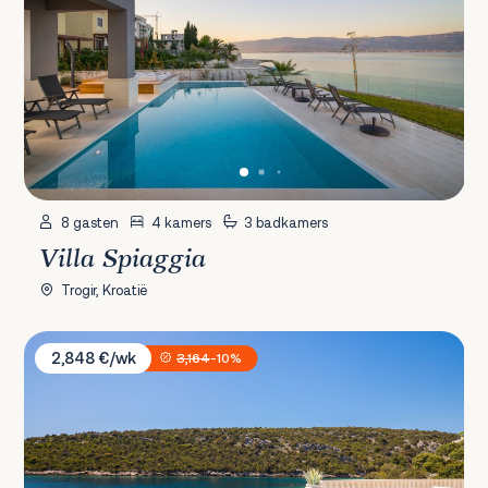
8 gasten
4 kamers
3 badkamers
Villa Spiaggia
Trogir, Kroatië
Villa Sine
2,848 €/wk
3,164
-10%