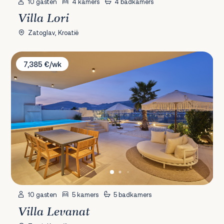
10 gasten
4 kamers
4 badkamers
Villa Lori
Zatoglav, Kroatië
Villa Levanat
7,385 €/wk
10 gasten
5 kamers
5 badkamers
Villa Levanat