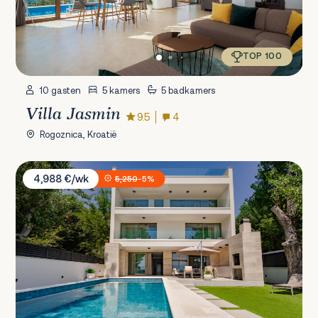
TOP 100
10 gasten
5 kamers
5 badkamers
Villa Jasmin
9.5
4
Rogoznica, Kroatië
Villa Erce
4,988 €/wk
5,250
-5%