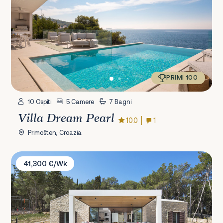
PRIMI 100
10 Ospiti
5 Camere
7 Bagni
Villa Dream Pearl
10.0
1
Primošten, Croazia
Villa Vale Estate
41,300 €/Wk