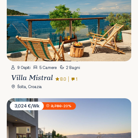
9 Ospiti
5 Camere
2 Bagni
Villa Mistral
8.0
1
Šolta, Croazia
Villa Spiaggia
3,024 €/Wk
3,780
-20%