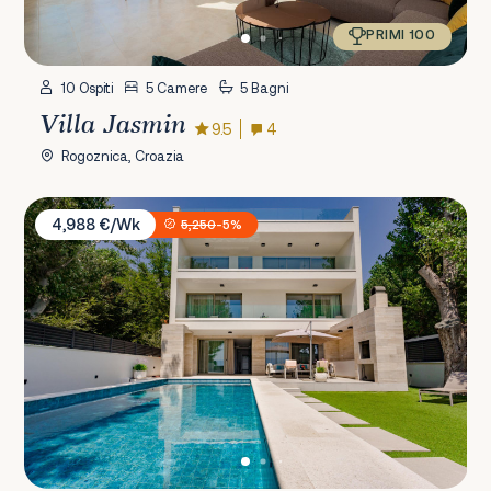
PRIMI 100
10 Ospiti
5 Camere
5 Bagni
Villa Jasmin
9.5
4
Rogoznica, Croazia
Villa Erce
4,988 €/Wk
5,250
-5%