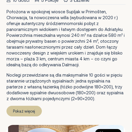
10 Gości
5 Pokoje
3 Łazienki
Położona w spokojnej wiosce Supljak w Primošten,
Chorwacja, ta nowoczesna willa (wybudowana w 2020 r.)
oferuje autentyczny śródziemnomorski pobyt z
panoramicznym widokiem i łatwym dostępem do Adriatyku.
Powierzchnia mieszkalna wynosi 240 m² na działce 580 m² i
obejmuje prywatny basen o powierzchni 24 m², otoczony
tarasami nasłonecznionymi przez cały dzień. Dom łączy
nowoczesny design z wiejskim urokiem i znajduje się blisko
morza – plaża 3 km, centrum miasta 4 km – co czyni go
idealną bazą do odkrywania Dalmacji.
Noclegi przewidziane są dla maksymalnie 10 gości w pięciu
starannie urządzonych sypialniach: jedna sypialnia na
parterze z własną łazienką (łóżko podwójne 180×200), trzy
dodatkowe sypialnie dwuosobowe (180×200) oraz sypialnia
z dwoma łóżkami pojedynczymi (2×90×200).
Pokaż więcej