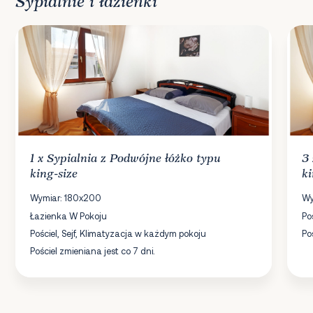
Sypialnie i łazienki
1 x
Sypialnia
z Podwójne łóżko typu
3
king-size
ki
Wymiar: 180x200
Wy
Łazienka W Pokoju
Po
Pościel, Sejf, Klimatyzacja w każdym pokoju
Po
Pościel zmieniana jest co 7 dni.