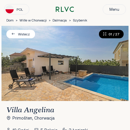
Menu
POL
Dom
>
Wille w Chorwacji
>
Dalmacja
>
Szybenik
01
/ 27
Wstecz
Villa Angelina
Primošten, Chorwacja