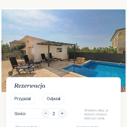
Rezerwacja
Przyjazd
Odjazd
Wybierz daty, w
Gości
których chcesz
obliczyć cenę
Okres pobytu
Łączna cena