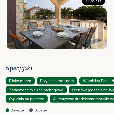
05
/ 27
Specyfiki
Blisko morza
Przyjazne rodzinom
W pobliżu Parku 
Zadaszone miejsce parkingowe
Dostawa jedzenia na ży
Sypialnia na parterze
Autentyczne śródziemnomorskie d
Zawarte
Dodatek