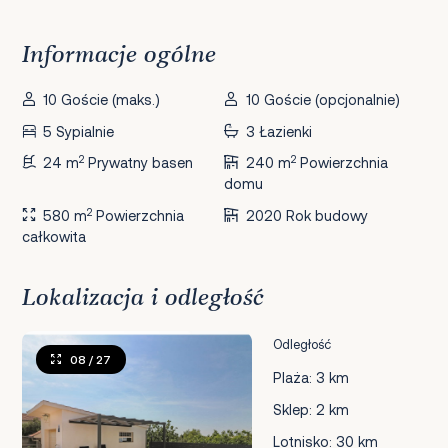
Informacje ogólne
10 Goście (maks.)
10 Goście (opcjonalnie)
5 Sypialnie
3 Łazienki
2
2
24 m
Prywatny basen
240 m
Powierzchnia
domu
2
580 m
Powierzchnia
2020 Rok budowy
całkowita
Lokalizacja i odległość
Odległość
08
/ 27
Plaża: 3 km
Sklep: 2 km
Lotnisko: 30 km