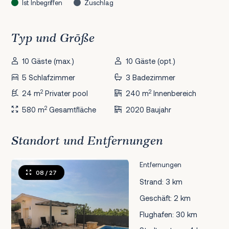
Ist Inbegriffen
Zuschlag
Typ und Größe
10 Gäste (max.)
10 Gäste (opt.)
5 Schlafzimmer
3 Badezimmer
2
2
24 m
Privater pool
240 m
Innenbereich
2
580 m
Gesamtfläche
2020 Baujahr
Standort und Entfernungen
Entfernungen
08
/ 27
Strand: 3 km
Geschäft: 2 km
Flughafen: 30 km