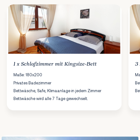
1 x
Schlafzimmer
mit Kingsize-Bett
3
Maße: 180x200
Ma
Privates Badezimmer
Be
Bettwäsche, Safe, Klimaanlage in jedem Zimmer
Be
Bettwäsche wird alle 7 Tage gewechselt.