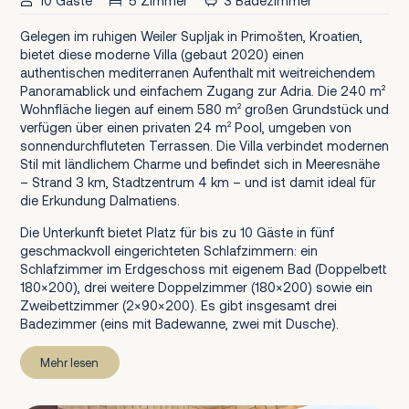
10 Gäste
5 Zimmer
3 Badezimmer
Gelegen im ruhigen Weiler Supljak in Primošten, Kroatien,
bietet diese moderne Villa (gebaut 2020) einen
authentischen mediterranen Aufenthalt mit weitreichendem
Panoramablick und einfachem Zugang zur Adria. Die 240 m²
Wohnfläche liegen auf einem 580 m² großen Grundstück und
verfügen über einen privaten 24 m² Pool, umgeben von
sonnendurchfluteten Terrassen. Die Villa verbindet modernen
Stil mit ländlichem Charme und befindet sich in Meeresnähe
– Strand 3 km, Stadtzentrum 4 km – und ist damit ideal für
die Erkundung Dalmatiens.
Die Unterkunft bietet Platz für bis zu 10 Gäste in fünf
geschmackvoll eingerichteten Schlafzimmern: ein
Schlafzimmer im Erdgeschoss mit eigenem Bad (Doppelbett
180×200), drei weitere Doppelzimmer (180×200) sowie ein
Zweibettzimmer (2×90×200). Es gibt insgesamt drei
Badezimmer (eins mit Badewanne, zwei mit Dusche).
Mehr lesen