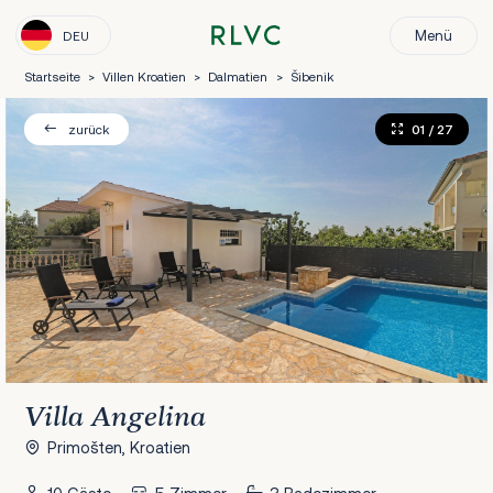
Menü
DEU
Startseite
>
Villen Kroatien
>
Dalmatien
>
Šibenik
01
/ 27
zurück
Villa Angelina
Primošten, Kroatien