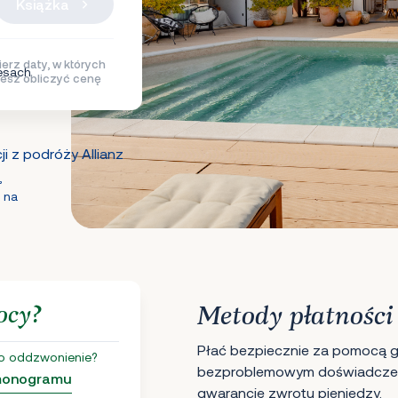
Książka
erz daty, w których
esach
esz obliczyć cenę
i z podróży Allianz
,
 na
ocy?
Metody płatności
Płać bezpiecznie za pomocą gł
o oddzwonienie?
bezproblemowym doświadczen
rmonogramu
gwarancję zwrotu pieniędzy.