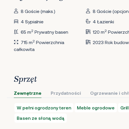
8 Goście (maks.)
8 Goście (opcjona
4 Sypialnie
4 Łazienki
2
2
65 m
Prywatny basen
120 m
Powierzc
2
715 m
Powierzchnia
2023 Rok budow
całkowita
Sprzęt
Zewnętrzne
Przydatności
Ogrzewanie i ch
W pełni ogrodzony teren
Meble ogrodowe
Grill
Basen ze słoną wodą