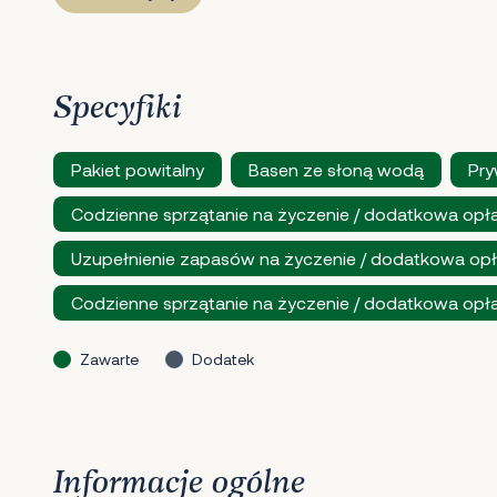
Specyfiki
Pakiet powitalny
Basen ze słoną wodą
Pry
Codzienne sprzątanie na życzenie / dodatkowa opł
Uzupełnienie zapasów na życzenie / dodatkowa opł
Codzienne sprzątanie na życzenie / dodatkowa opł
Zawarte
Dodatek
Informacje ogólne