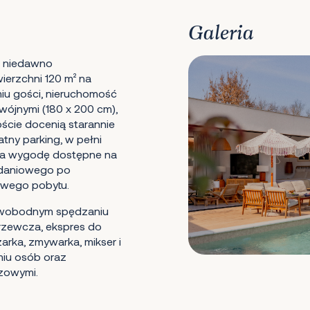
Galeria
ta niedawno
erzchni 120 m² na
miu gości, nieruchomość
wójnymi (180 x 200 cm),
oście docenią starannie
tny parking, w pełni
na wygodę dostępne na
iadaniowego po
owego pobytu.
i swobodnym spędzaniu
grzewcza, ekspres do
rka, zmywarka, mikser i
miu osób oraz
szowymi.