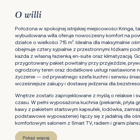
O willi
Położona w spokojnej istrijskiej miejscowości Kringa, 
wybudowana willa oferuje nowoczesny komfort na powi
działce o wielkości 715 m². Idealna dla maksymalnie oś
obejmuje cztery sypialnie z przestronnymi łóżkami pod
każda z własną łazienką en-suite oraz klimatyzacją. G
przygotowany pakiet powitalny przy przyjeździe, prywa
ogrodzony teren oraz dodatkowe usługi nastawione 
życzenie — od prywatnego szefa kuchni i serwisu śn
wcześniejsze zakupy i dostawę jedzenia dla bezstres
Wnętrze zostało zaprojektowane z myślą o relaksie 
czasu. W pełni wyposażona kuchnia (piekarnik, płyta 
kawy z pakietem startowym kapsułek, lodówka, zamraża
podstawowe wyposażenie) łączy się z jadalnią dla oś
komfortowym salonem z Smart TV, radiem i grami plan
Pokaż więcej