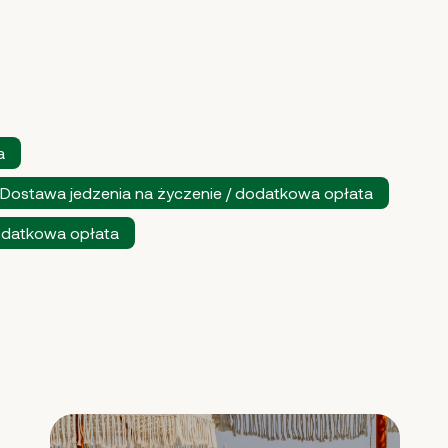
a
Dostawa jedzenia na życzenie / dodatkowa opłata
dodatkowa opłata