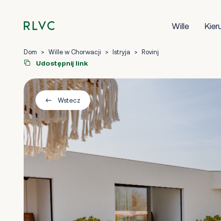
Wille
Kier
Dom
>
Wille w Chorwacji
>
Istryja
>
Rovinj
Udostępnij link
Wstecz