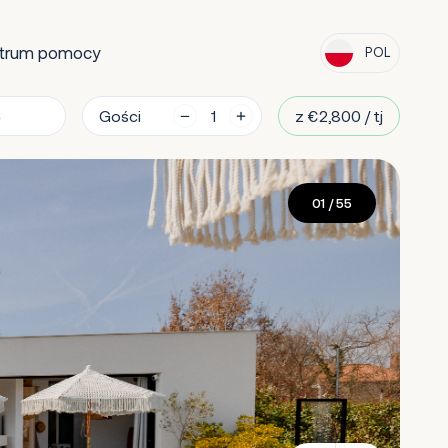
trum pomocy
POL
Gości
z €2,800 / tj
01
/ 55