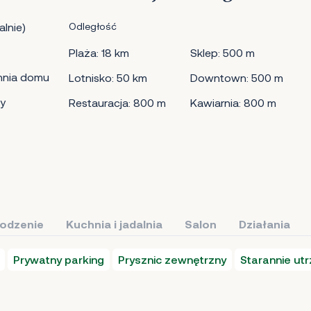
lnie)
Odległość
Plaża: 18 km
Sklep: 500 m
hnia domu
Lotnisko: 50 km
Downtown: 500 m
y
Restauracja: 800 m
Kawiarnia: 800 m
łodzenie
Kuchnia i jadalnia
Salon
Działania
Prywatny parking
Prysznic zewnętrzny
Starannie ut