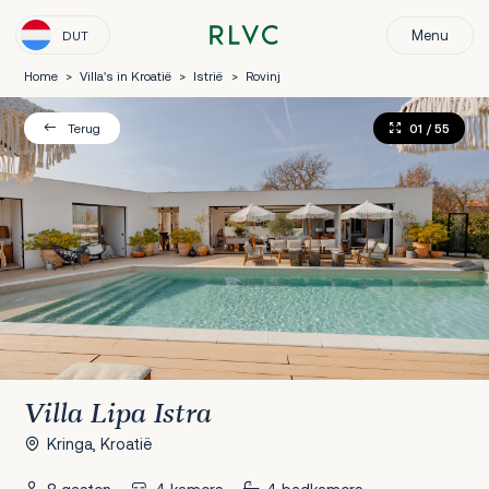
Menu
DUT
Home
>
Villa's in Kroatië
>
Istrië
>
Rovinj
01
/ 55
Terug
Villa Lipa Istra
Kringa, Kroatië