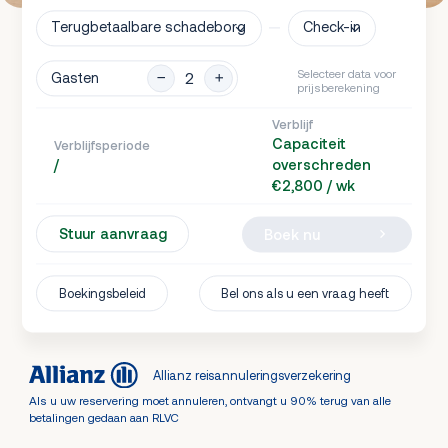
Terugbetaalbare schadeborg
Check-in
Selecteer data voor
Gasten
prijsberekening
Verblijf
Capaciteit
Verblijfsperiode
/
overschreden
€2,800 / wk
Stuur aanvraag
Boek nu
Boekingsbeleid
Bel ons als u een vraag heeft
Allianz reisannuleringsverzekering
Als u uw reservering moet annuleren, ontvangt u 90% terug van alle
betalingen gedaan aan RLVC