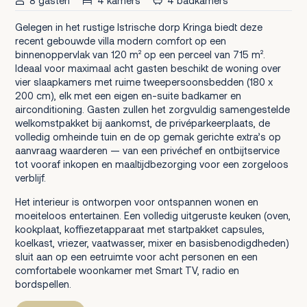
8 gasten
4 kamers
4 badkamers
Gelegen in het rustige Istrische dorp Kringa biedt deze
recent gebouwde villa modern comfort op een
binnenoppervlak van 120 m² op een perceel van 715 m².
Ideaal voor maximaal acht gasten beschikt de woning over
vier slaapkamers met ruime tweepersoonsbedden (180 x
200 cm), elk met een eigen en-suite badkamer en
airconditioning. Gasten zullen het zorgvuldig samengestelde
welkomstpakket bij aankomst, de privéparkeerplaats, de
volledig omheinde tuin en de op gemak gerichte extra’s op
aanvraag waarderen — van een privéchef en ontbijtservice
tot vooraf inkopen en maaltijdbezorging voor een zorgeloos
verblijf.
Het interieur is ontworpen voor ontspannen wonen en
moeiteloos entertainen. Een volledig uitgeruste keuken (oven,
kookplaat, koffiezetapparaat met startpakket capsules,
koelkast, vriezer, vaatwasser, mixer en basisbenodigdheden)
sluit aan op een eetruimte voor acht personen en een
comfortabele woonkamer met Smart TV, radio en
bordspellen.