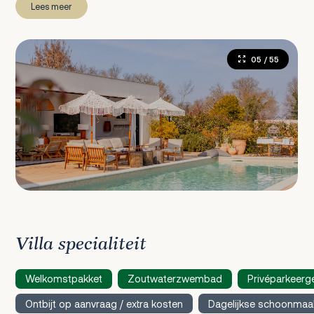
Lees meer
05
/ 55
Villa specialiteit
Welkomstpakket
Zoutwaterzwembad
Privéparkeerg
Ontbijt op aanvraag / extra kosten
Dagelijkse schoonmaak