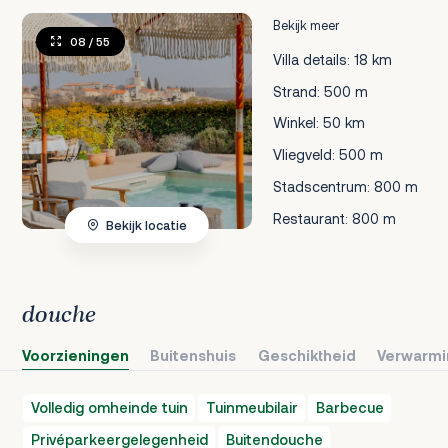
Bekijk meer
08
/ 55
Villa details: 18 km
Strand: 500 m
Winkel: 50 km
Vliegveld: 500 m
Stadscentrum: 800 m
Restaurant: 800 m
Bekijk locatie
douche
Voorzieningen
Buitenshuis
Geschiktheid
Verwarmi
Volledig omheinde tuin
Tuinmeubilair
Barbecue
Privéparkeergelegenheid
Buitendouche