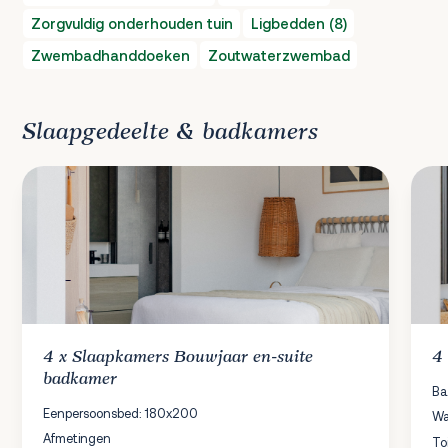
Zorgvuldig onderhouden tuin
Ligbedden (8)
Zwembadhanddoeken
Zoutwaterzwembad
Slaapgedeelte & badkamers
4 x
Slaapkamers
Bouwjaar en-suite
4
badkamer
Ba
Eenpersoonsbed: 180x200
Wa
Afmetingen
To