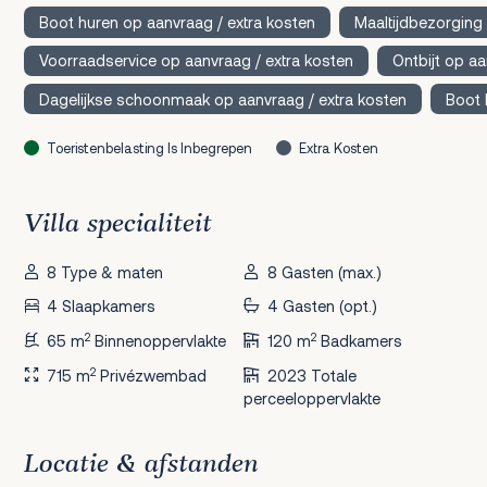
Boot huren op aanvraag / extra kosten
Maaltijdbezorging
Voorraadservice op aanvraag / extra kosten
Ontbijt op aa
Dagelijkse schoonmaak op aanvraag / extra kosten
Boot 
Toeristenbelasting Is Inbegrepen
Extra Kosten
Villa specialiteit
8 Type & maten
8 Gasten (max.)
4 Slaapkamers
4 Gasten (opt.)
2
2
65 m
Binnenoppervlakte
120 m
Badkamers
2
715 m
Privézwembad
2023 Totale
perceeloppervlakte
Locatie & afstanden