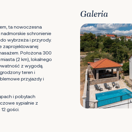
Galeria
rem, ta nowoczesna
 nadmorskie schronienie
o wybrzeża i przyrody.
ie zaprojektowanej
omasażem. Położona 300
miasta (2 km), lokalnego
 prywatność z wygodą.
grodzony teren i
blemowe przyjazdy i
upach i pobytach
luczowe sypialnie z
12 gości.