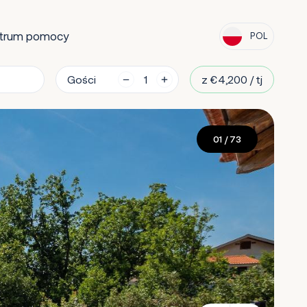
trum pomocy
POL
Gości
z €4,200 / tj
01
/ 73