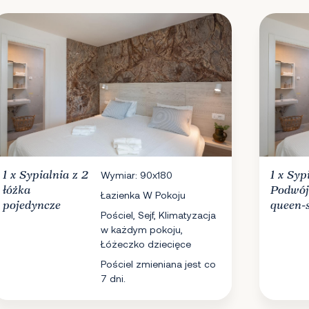
1 x
Sypialnia
z 2
Wymiar: 90x180
1 x
Syp
łóżka
Podwój
Łazienka W Pokoju
pojedyncze
queen-s
Pościel, Sejf, Klimatyzacja
w każdym pokoju,
Łóżeczko dziecięce
Pościel zmieniana jest co
7 dni.