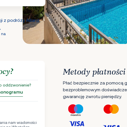
i z podróży Allianz
,
 na
ocy?
Metody płatności
Płać bezpiecznie za pomocą gł
o oddzwonienie?
bezproblemowym doświadczen
rmonogramu
gwarancję zwrotu pieniędzy.
ania nam wiadomości