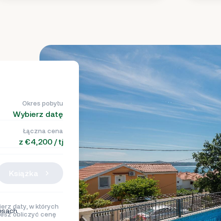
Okres pobytu
Wybierz datę
Łączna cena
z €4,200 / tj
Książka
erz daty, w których
esach
esz obliczyć cenę