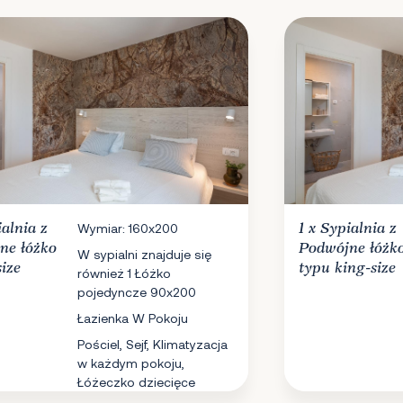
ialnia
z
Wymiar: 160x200
1 x
Sypialnia
z
ne łóżko
Podwójne łóżk
W sypialni znajduje się
ize
typu king-size
również 1 Łóżko
pojedyncze 90x200
Łazienka W Pokoju
Pościel, Sejf, Klimatyzacja
w każdym pokoju,
Łóżeczko dziecięce