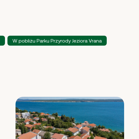
W pobliżu Parku Przyrody Jeziora Vrana