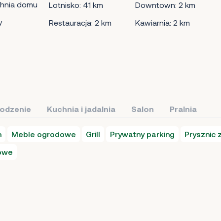
hnia domu
Lotnisko: 41 km
Downtown: 2 km
y
Restauracja: 2 km
Kawiarnia: 2 km
łodzenie
Kuchnia i jadalnia
Salon
Pralnia
n
Meble ogrodowe
Grill
Prywatny parking
Prysznic 
nowe