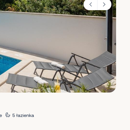
e
5 łazienka