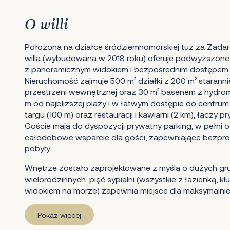
O willi
Położona na działce śródziemnomorskiej tuż za Zada
willa (wybudowana w 2018 roku) oferuje podwyższone
z panoramicznym widokiem i bezpośrednim dostępem d
Nieruchomość zajmuje 500 m² działki z 200 m² starann
przestrzeni wewnętrznej oraz 30 m² basenem z hydr
m od najbliższej plaży i w łatwym dostępie do centrum 
targu (100 m) oraz restauracji i kawiarni (2 km), łączy
Goście mają do dyspozycji prywatny parking, w pełni o
całodobowe wsparcie dla gości, zapewniające bezpro
pobyty.
Wnętrze zostało zaprojektowane z myślą o dużych gr
wielorodzinnych: pięć sypialni (wszystkie z łazienką, k
widokiem na morze) zapewnia miejsce dla maksymalnie 
Pokaż więcej