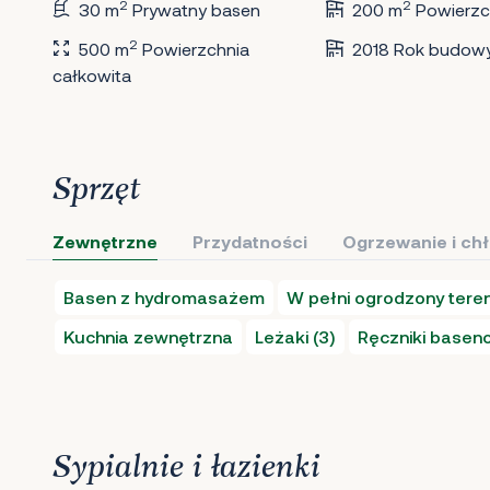
2
2
30 m
Prywatny basen
200 m
Powierzc
2
500 m
Powierzchnia
2018 Rok budow
całkowita
Sprzęt
Zewnętrzne
Przydatności
Ogrzewanie i ch
Basen z hydromasażem
W pełni ogrodzony tere
Kuchnia zewnętrzna
Leżaki (3)
Ręczniki base
Sypialnie i łazienki