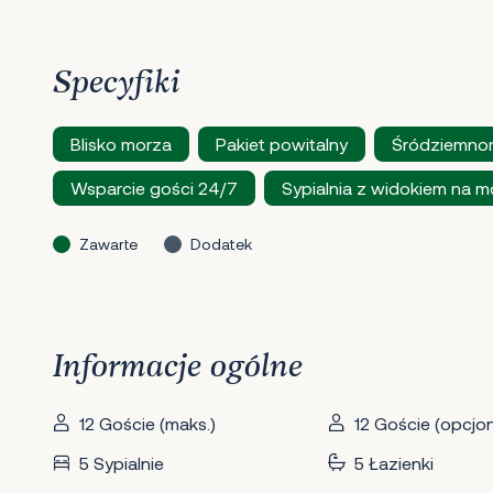
Specyfiki
Blisko morza
Pakiet powitalny
Śródziemnom
Wsparcie gości 24/7
Sypialnia z widokiem na m
Zawarte
Dodatek
Informacje ogólne
12 Goście (maks.)
12 Goście (opcjon
5 Sypialnie
5 Łazienki