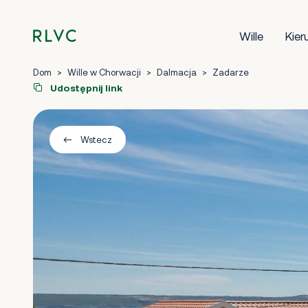
Wille
Kier
Dom
>
Wille w Chorwacji
>
Dalmacja
>
Zadarze
Udostępnij link
Wstecz