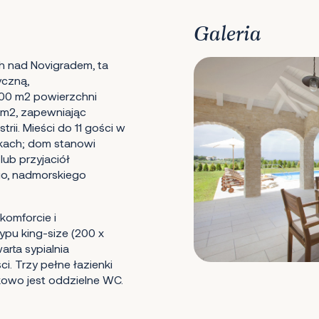
Galeria
h nad Novigradem, ta
yczną,
00 m2 powierzchni
 m2, zapewniając
rii. Mieści do 11 gości w
nkach; dom stanowi
ub przyjaciół
go, nadmorskiego
komforcie i
ypu king-size (200 x
arta sypialnia
. Trzy pełne łazienki
kowo jest oddzielne WC.