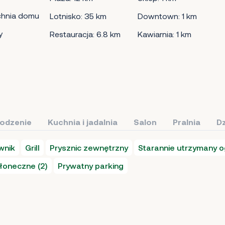
hnia domu
Lotnisko: 35 km
Downtown: 1 km
y
Restauracja: 6.8 km
Kawiarnia: 1 km
łodzenie
Kuchnia i jadalnia
Salon
Pralnia
Dz
wnik
Grill
Prysznic zewnętrzny
Starannie utrzymany 
łoneczne (2)
Prywatny parking