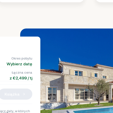
Okres pobytu
Wybierz datę
Łączna cena
z €2,499 / tj
Książka
erz daty, w których