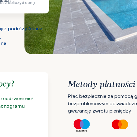
esach
esz obliczyć cenę
i z podróży Allianz
,
 na
ocy?
Metody płatności
Płać bezpiecznie za pomocą gł
o oddzwonienie?
bezproblemowym doświadczen
rmonogramu
gwarancję zwrotu pieniędzy.