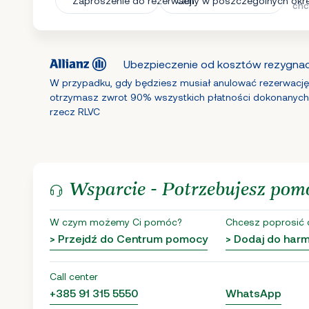
Zaproszenie do rezerwacji
Ceny w poszczególnych okr
chc
Ubezpieczenie od kosztów rezygnacj
W przypadku, gdy będziesz musiał anulować rezerwację
otrzymasz zwrot 90% wszystkich płatności dokonanych
rzecz RLVC
Wsparcie - Potrzebujesz pom
W czym możemy Ci pomóc?
Chcesz poprosić 
> Przejdź do Centrum pomocy
> Dodaj do ha
Call center
+385 91 315 5550
WhatsApp