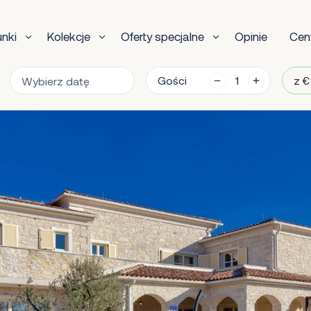
unki
Kolekcje
Oferty specjalne
Opinie
Cen
Gości
z €