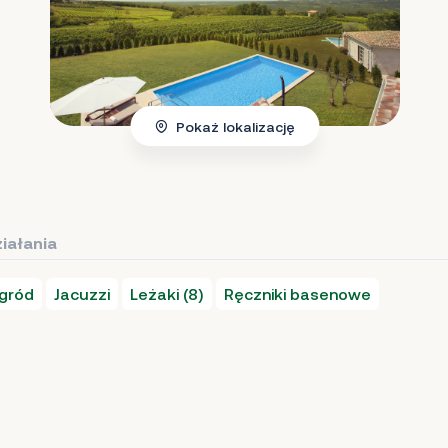
Pokaż lokalizację
iałania
ogród
Jacuzzi
Leżaki (8)
Ręczniki basenowe