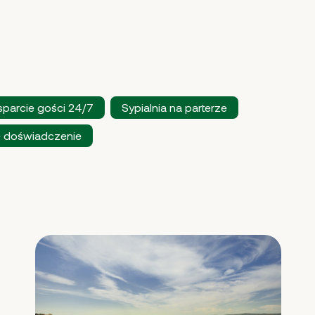
parcie gości 24/7
Sypialnia na parterze
e doświadczenie