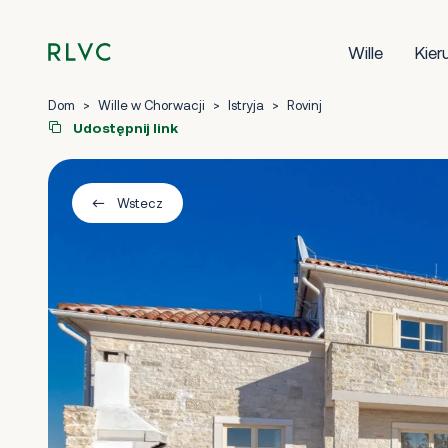
Wille
Kier
Dom
>
Wille w Chorwacji
>
Istryja
>
Rovinj
Udostępnij link
Wstecz