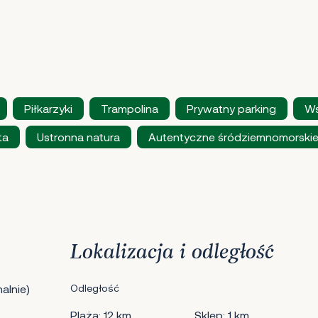
Piłkarzyki
Trampolina
Prywatny parking
Ws
ta
Ustronna natura
Autentyczne śródziemnomorski
Lokalizacja i odległość
alnie)
Odległość
Plaża: 12 km
Sklep: 1 km