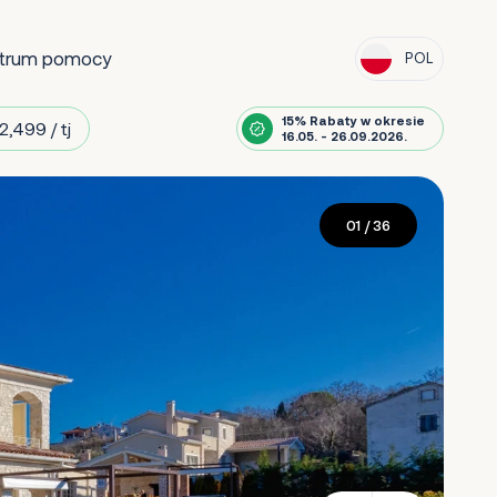
trum pomocy
POL
15% Rabaty w okresie
2,499 / tj
16.05. - 26.09.2026.
01
/ 36