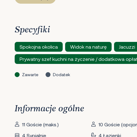
Specyfiki
Spokojna okolica
Widok na naturę
Jacuzzi
Prywatny szef kuchni na życzenie / dodatkowa opła
Zawarte
Dodatek
Informacje ogólne
11 Goście (maks.)
10 Goście (opcjon
4 Sypialnie
4 Łazienki