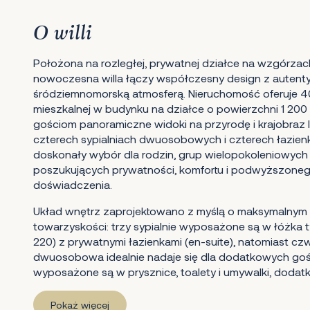
O willi
Położona na rozległej, prywatnej działce na wzgórzac
nowoczesna willa łączy współczesny design z autent
śródziemnomorską atmosferą. Nieruchomość oferuje 4
mieszkalnej w budynku na działce o powierzchni 1 200
gościom panoramiczne widoki na przyrodę i krajobraz Ist
czterech sypialniach dwuosobowych i czterech łazie
doskonały wybór dla rodzin, grup wielopokoleniowych l
poszukujących prywatności, komfortu i podwyższone
doświadczenia.
Układ wnętrz zaprojektowano z myślą o maksymalnym 
towarzyskości: trzy sypialnie wyposażone są w łóżka t
220) z prywatnymi łazienkami (en-suite), natomiast czw
dwuosobowa idealnie nadaje się dla dodatkowych gości
wyposażone są w prysznice, toalety i umywalki, dodat
Pokaż więcej