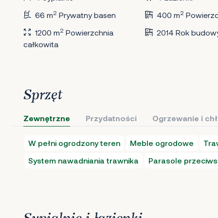
2
2
66 m
Prywatny basen
400 m
Powierzc
2
1200 m
Powierzchnia
2014 Rok budow
całkowita
Sprzęt
Zewnętrzne
Przydatności
Ogrzewanie i ch
W pełni ogrodzony teren
Meble ogrodowe
Tra
System nawadniania trawnika
Parasole przeciws