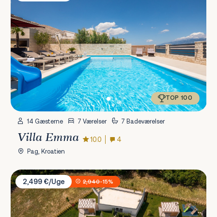
TOP 100
14 Gæsterne
7 Værelser
7 Badeværelser
Villa Emma
10.0
4
Pag, Kroatien
Villa Bandelli with Spa
2,499 €/Uge
2,940
-15%