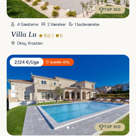
TOP 100
4 Gæsterne
2 Værelser
1 badeværelse
Villa Lu
10.0
5
Oklaj, Kroatien
Villa Sara Istria
2,124 €/Uge
2,499
-15%
TOP 100