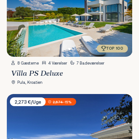
TOP 100
8 Gæsterne
4 Værelser
7 Badeværelser
Villa PS Deluxe
Pula, Kroatien
Villa Bellavista
2,273 €/Uge
2,674
-15%