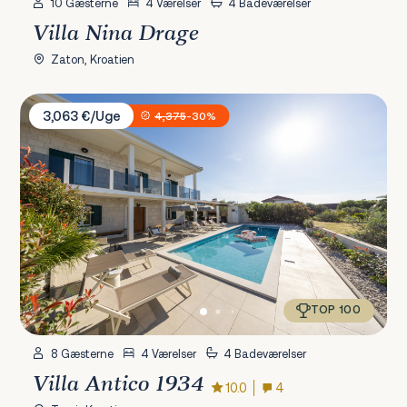
10 Gæsterne
4 Værelser
4 Badeværelser
Villa Nina Drage
Zaton, Kroatien
Villa Antico 1934
3,063 €/Uge
4,375
-30%
TOP 100
8 Gæsterne
4 Værelser
4 Badeværelser
Villa Antico 1934
10.0
4