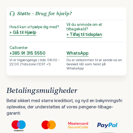
Støtte - Brug for hjælp?
Vil du anmode om et
Hvad kan vi hjælpe dig med?
tilbagekald?
> Gå til Hjælp
> Tilføj til tidsplan
Callcenter
+385 91 315 5550
WhatsApp
Vi er tilgængelige i tide: 08:00 -
Du er velkommen til at sende os en
22:00 (Tidszone CEST +1)
besked når som helst på
WhatsApp
Betalingsmuligheder
Betal sikkert med større kreditkort, og nyd en bekymringsfri
oplevelse, der understøttes af vores pengene-tilbage-
garanti.