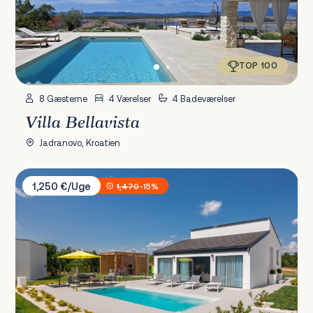
TOP 100
8 Gæsterne
4 Værelser
4 Badeværelser
Villa Bellavista
Jadranovo, Kroatien
Villa Lu
1,250 €/Uge
1,470
-15%