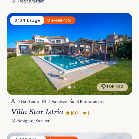
Trogir, Kroatien
Villa Star Istria
2,124 €/Uge
2,499
-15%
TOP 100
9 Gæsterne
4 Værelser
4 Badeværelser
Villa Star Istria
10.0
1
Novigrad, Kroatien
Villa Sara & Star