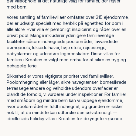
gør villaophold til det naturlige valg for familier, der rejser
med børn.
Vores samling af familievillaer omfatter over 215 ejendomme,
der er udvalgt specielt med henblik på egnethed for børn i
alle aldre. Hver villa er personligt inspiceret og råder over en
privat pool. Mange inkluderer yderligere familievenlige
faciliteter såsom indhegnede poolområder, lavvandede
børnepools, lukkede haver, høje stole, rejsesenge,
babyalarmer og udendørs legeredskaber. Disse villas for
families i Kroatien er valgt med omhu for at sikre en tryg og
behagelig ferie.
Sikkerhed er vores vigtigste prioritet ved familievillaer.
Poolomhegning eller låger, sikre havegrænser, børnesikrede
terrassegelændere og velholdte udendørs overflader er
blandt de forhold, vi vurderer under inspektioner. For familier
med småbørn og mindre børn kan vi udpege ejendomme,
hvor poolområdet er fuldt indhegnet, og grunden er sikker
nok til, at de mindste kan udforske den selvstændigt —
ideelle kids holiday villas i Kroatien for de yngste rejsende.