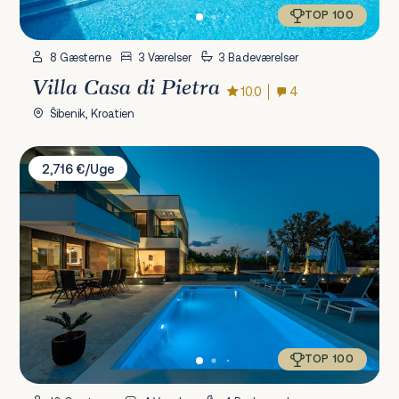
TOP 100
8 Gæsterne
3 Værelser
3 Badeværelser
Villa Casa di Pietra
10.0
4
Šibenik, Kroatien
Villa Nina Drage
2,716 €/Uge
TOP 100