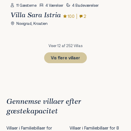
11 Gæsterne
4 Værelser
4 Badeværelser
Villa Sara Istria
10.0
2
Novigrad, Kroatien
Viser 12 af 252 Villas
Vis flere villaer
1
2
3
4
5
6
7
8
9
10
11
12
13
14
15
16
17
18
19
20
21
Næste
Gennemse villaer efter
gæstekapacitet
Villaer i Familiebillaer for
Villaer i Familiebillaer for 8