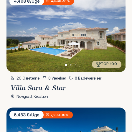
4,498 €/Uge
4,998
-10%
TOP 100
20 Gæsterne
8 Værelser
8 Badeværelser
Villa Sara & Star
Novigrad, Kroatien
Villa PS Deluxe
6,483 €/Uge
7,203
-10%