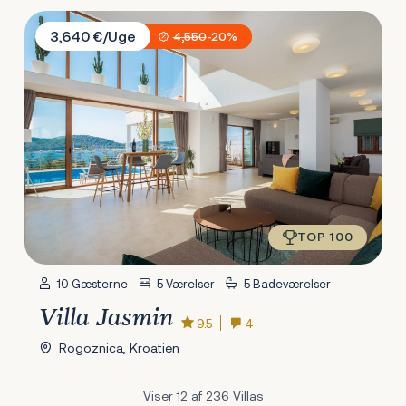
Villa Jasmin
3,640 €/Uge
4,550
-20%
TOP 100
10 Gæsterne
5 Værelser
5 Badeværelser
Villa Jasmin
9.5
4
Rogoznica, Kroatien
Viser 12 af 236 Villas