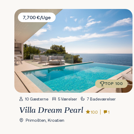
Villa Dream Pearl
7,700 €/Uge
TOP 100
10 Gæsterne
5 Værelser
7 Badeværelser
Villa Dream Pearl
10.0
1
Primošten, Kroatien