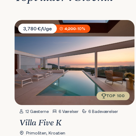
Villa Five K
3,780 €/Uge
4,200
-10%
TOP 100
12 Gæsterne
6 Værelser
6 Badeværelser
Villa Five K
Primošten, Kroatien