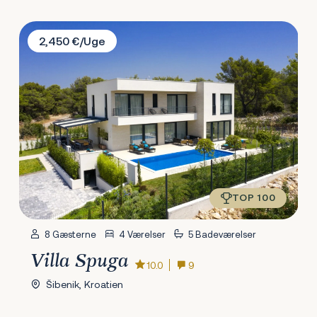
Villa Spuga
2,450 €/Uge
TOP 100
8 Gæsterne
4 Værelser
5 Badeværelser
Villa Spuga
10.0
9
Šibenik, Kroatien