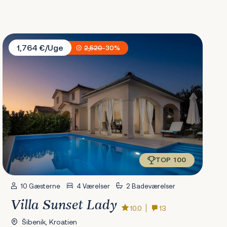
Villa Sunset Lady
1,764 €/Uge
2,520
-30%
TOP 100
10 Gæsterne
4 Værelser
2 Badeværelser
Villa Sunset Lady
10.0
13
Šibenik, Kroatien