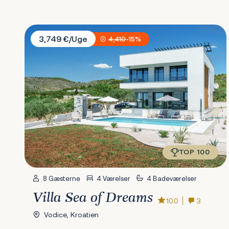
Villa Sea of Dreams
3,749 €/Uge
4,410
-15%
TOP 100
8 Gæsterne
4 Værelser
4 Badeværelser
Villa Sea of Dreams
10.0
3
Vodice, Kroatien