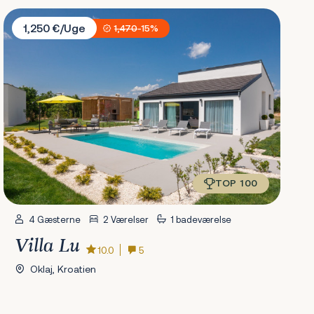
Villa Lu
1,250 €/Uge
1,470
-15%
TOP 100
4 Gæsterne
2 Værelser
1 badeværelse
Villa Lu
10.0
5
Oklaj, Kroatien