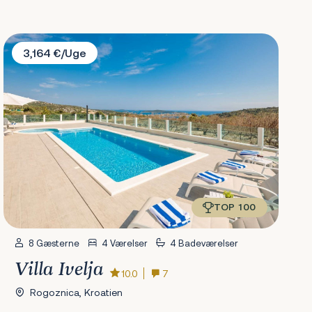
Villa Ivelja
3,164 €/Uge
TOP 100
8 Gæsterne
4 Værelser
4 Badeværelser
Villa Ivelja
10.0
7
Rogoznica, Kroatien