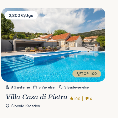
Villa Casa di Pietra
2,800 €/Uge
TOP 100
8 Gæsterne
3 Værelser
3 Badeværelser
Villa Casa di Pietra
10.0
4
Šibenik, Kroatien