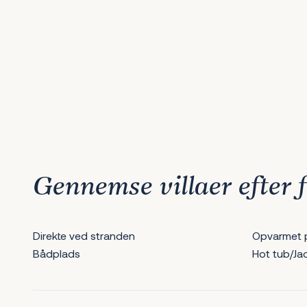
1
2
3
4
5
6
7
8
9
10
11
12
13
14
15
16
17
18
19
20
Næste
Gennemse villaer efter f
Direkte ved stranden
Opvarmet 
Bådplads
Hot tub/Ja