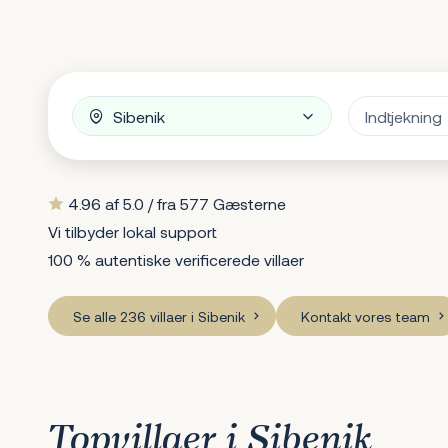
4.96 af 5.0 / fra 577 Gæsterne
Vi tilbyder lokal support
100 % autentiske verificerede villaer
Se alle 236 villaer i Sibenik
Kontakt vores team
Topvillaer i Sibenik