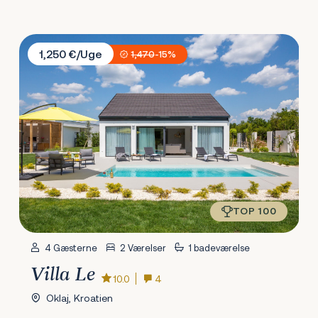
Villa Le
1,250 €/Uge
1,470
-15%
TOP 100
4 Gæsterne
2 Værelser
1 badeværelse
Villa Le
10.0
4
Oklaj, Kroatien