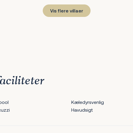
Vis flere villaer
aciliteter
pool
Kæledyrsvenlig
cuzzi
Havudsigt