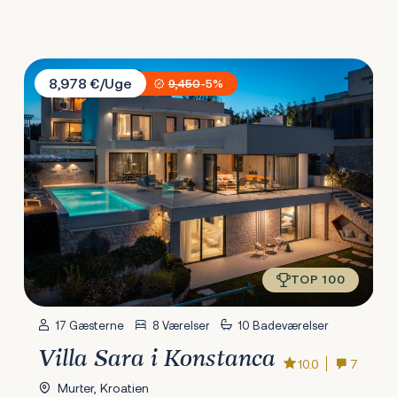
Villa Sara i Konstanca
8,978 €/Uge
9,450
-5%
TOP 100
17 Gæsterne
8 Værelser
10 Badeværelser
Villa Sara i Konstanca
10.0
7
Murter, Kroatien