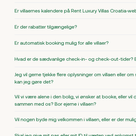
Er villaernes kalendere på Rent Luxury Villas Croatia‑we
Er der rabatter tilgængelige?
Er automatisk booking mulig for alle villaer?
Hvad er de sædvanlige check-in- og check-out-tider? Er
Jeg vil gerne tjekke flere oplysninger om villaen eller om 
kan jeg gøre det?
Vil vi være alene i den bolig, vi ønsker at booke, eller 
sammen med os? Bor ejerne i villaen?
Vil nogen byde mig velkommen i villaen, eller er der mul
Skal jeg give mit pas eller mit ID til værten ved ankomst ti