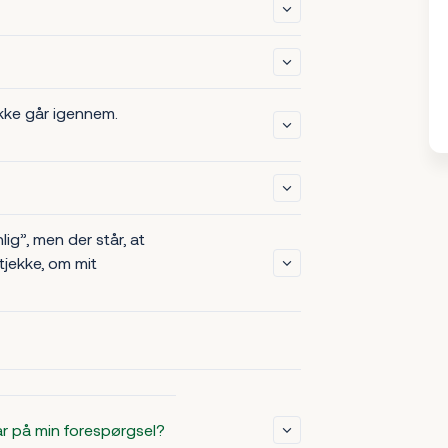
Vis mere
Vis mere
ikke går igennem.
Vis mere
Vis mere
lig”, men der står, at
 tjekke, om mit
Vis mere
ar på min forespørgsel?