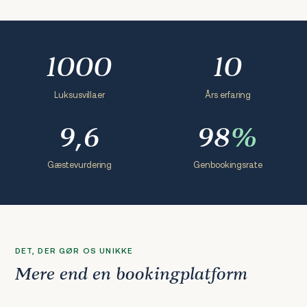
1000
10
Luksusvillaer
Års erfaring
9,6
98
%
Gæstevurdering
Genbookingsrate
DET, DER GØR OS UNIKKE
Mere end en bookingplatform