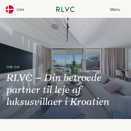
Menu
DAN
OM OS
RLVC – Din betroede
partner til leje af
luksusvillaer i Kroatien