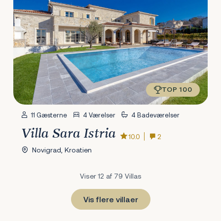
TOP 100
11 Gæsterne
4 Værelser
4 Badeværelser
Villa Sara Istria
10.0
2
Novigrad, Kroatien
Viser 12 af 79 Villas
Vis flere villaer