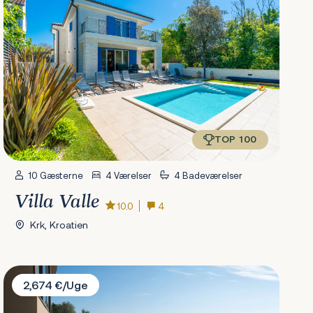
TOP 100
10 Gæsterne
4 Værelser
4 Badeværelser
Villa Valle
10.0
4
Krk, Kroatien
Villa Bevel
2,674 €/Uge