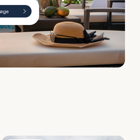
øge
Villa Sara & Star