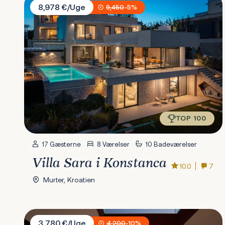
8,978 €/Uge
9,450
-5%
TOP 100
17 Gæsterne
8 Værelser
10 Badeværelser
Villa Sara i Konstanca
10.0
7
Murter, Kroatien
Villa Five K
3,780 €/Uge
4,200
-10%