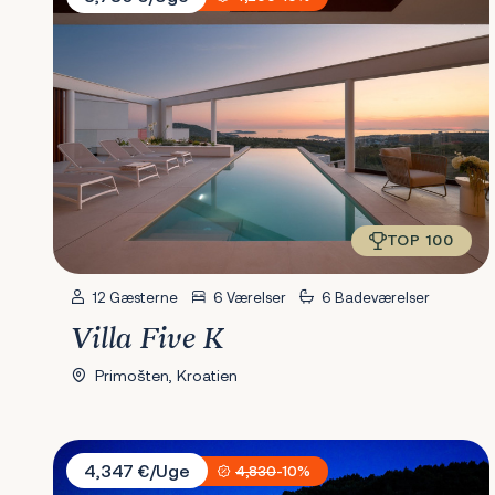
TOP 100
12 Gæsterne
6 Værelser
6 Badeværelser
Villa Five K
Primošten, Kroatien
Villa Supreme Pašman
4,347 €/Uge
4,830
-10%