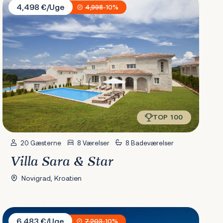
4,498 €/Uge
4,998
-10%
TOP 100
20 Gæsterne
8 Værelser
8 Badeværelser
Villa Sara & Star
Novigrad, Kroatien
Villa PS Deluxe
6,483 €/Uge
7,203
-10%