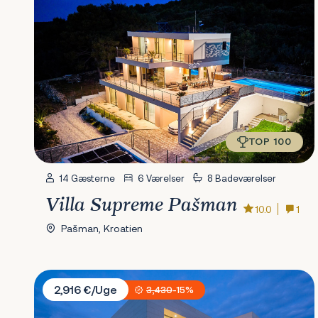
TOP 100
14 Gæsterne
6 Værelser
8 Badeværelser
Villa Supreme Pašman
10.0
1
Pašman, Kroatien
Villa Opera
2,916 €/Uge
3,430
-15%