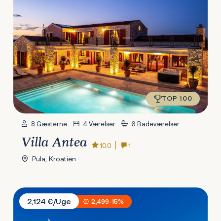
TOP 100
8 Gæsterne
4 Værelser
6 Badeværelser
Villa Antea
10.0
1
Pula, Kroatien
Villa Sara Istria
2,124 €/Uge
2,499
-15%