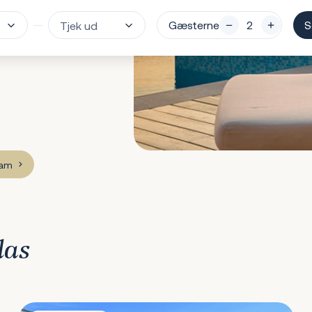
Gæsterne
S
eam
las
Villa Ziganto