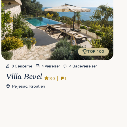
TOP 100
8 Gæsterne
4 Værelser
4 Badeværelser
Villa Bevel
8.0
1
Pelješac, Kroatien