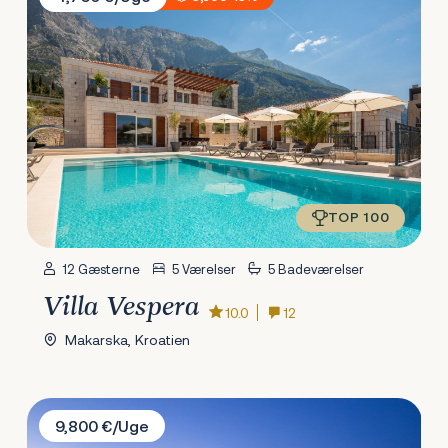
TOP 100
12 Gæsterne
5 Værelser
5 Badeværelser
Villa Vespera
10.0
12
Makarska, Kroatien
Villa Antea
9,800 €/Uge