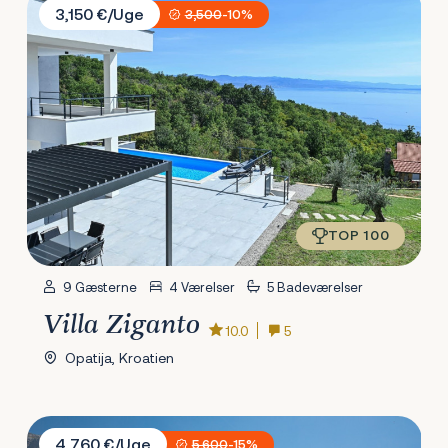
3,150 €/Uge
3,500
-10%
TOP 100
9 Gæsterne
4 Værelser
5 Badeværelser
Villa Ziganto
10.0
5
Opatija, Kroatien
Villa Vespera
4,760 €/Uge
5,600
-15%