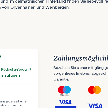
 und im dalmatinischen Hinterland finden Sie liebevoll re
en von Olivenhainen und Weinbergen.
?
Zahlungsmöglich
Bezahlen Sie sicher mit gängig
 Rückruf anfordern?
sorgenfreies Erlebnis, abgesic
 hinzufügen
Garantie.
, uns jederzeit eine
tsApp zu senden