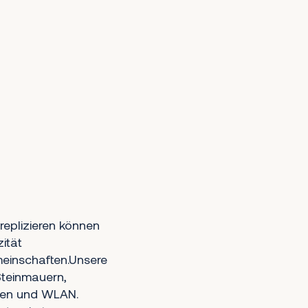
 replizieren können
ität
meinschaften.Unsere
Steinmauern,
hen und WLAN.