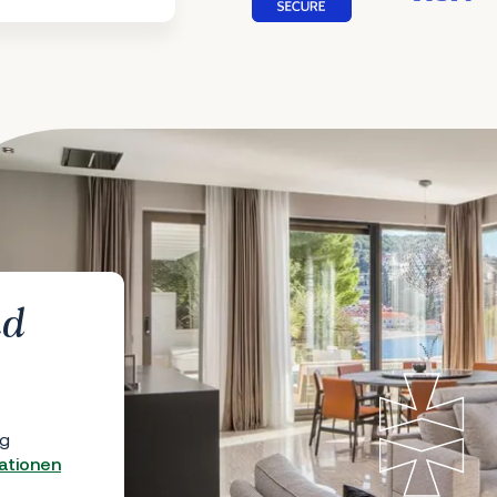
nd
ig
ationen