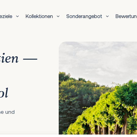
eziele
Kollektionen
Sonderangebot
Bewertu
tien —
ol
ne und