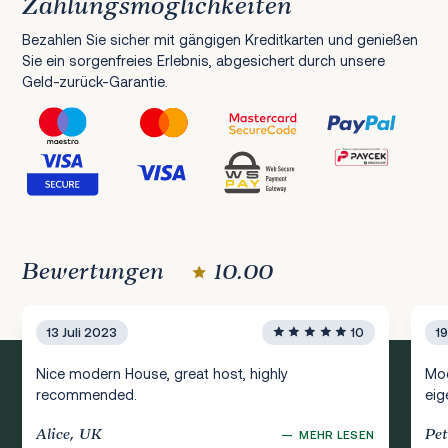
Zahlungsmöglichkeiten
Bezahlen Sie sicher mit gängigen Kreditkarten und genießen
Sie ein sorgenfreies Erlebnis, abgesichert durch unsere
Geld-zurück-Garantie.
Bewertungen
10.00
13 Juli 2023
10
1
Nice modern House, great host, highly
Mod
recommended.
eig
Alice, UK
Pe
—
MEHR LESEN