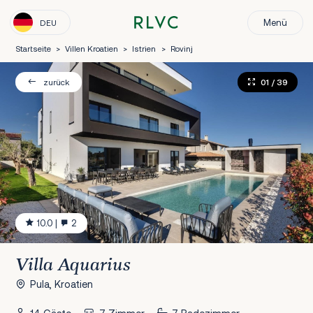
Menü
DEU
Startseite
>
Villen Kroatien
>
Istrien
>
Rovinj
01
/ 39
zurück
10.0
|
2
Villa Aquarius
Pula, Kroatien