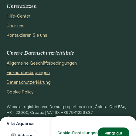
Unterstützen
Hilfe-Center
Über uns
Kontaktieren Sie uns
Unsere Datenschutzrichtlinie
Allgemeine Geschäftsbedingungen
Einkaufsbedingungen
Datenschutzerklärung
Cookie Policy
Website registriert von Domus properties d.o.o., Ćaleta-Cari 53a,
HR - 22000, Croatia | VAT ID: HR97941229837
Ⓒ 2026 RLVC. Alle Rechte vorbehalten.
Villa Aquarius
Von €7,742 / Wo.
Entworfen von Beta&Co
Cookie-Einstellungen
Klingt gut
Entwickelt von Epic Digital
Anfrage
Verfügbarkeit prüfen