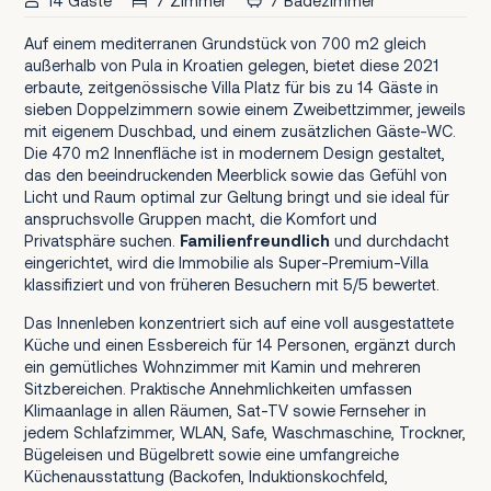
14 Gäste
7 Zimmer
7 Badezimmer
Auf einem mediterranen Grundstück von 700 m2 gleich
außerhalb von Pula in Kroatien gelegen, bietet diese 2021
erbaute, zeitgenössische Villa Platz für bis zu 14 Gäste in
sieben Doppelzimmern sowie einem Zweibettzimmer, jeweils
mit eigenem Duschbad, und einem zusätzlichen Gäste-WC.
Die 470 m2 Innenfläche ist in modernem Design gestaltet,
das den beeindruckenden Meerblick sowie das Gefühl von
Licht und Raum optimal zur Geltung bringt und sie ideal für
anspruchsvolle Gruppen macht, die Komfort und
Privatsphäre suchen.
Familienfreundlich
und durchdacht
eingerichtet, wird die Immobilie als Super-Premium-Villa
klassifiziert und von früheren Besuchern mit 5/5 bewertet.
Das Innenleben konzentriert sich auf eine voll ausgestattete
Küche und einen Essbereich für 14 Personen, ergänzt durch
ein gemütliches Wohnzimmer mit Kamin und mehreren
Sitzbereichen. Praktische Annehmlichkeiten umfassen
Klimaanlage in allen Räumen, Sat-TV sowie Fernseher in
jedem Schlafzimmer, WLAN, Safe, Waschmaschine, Trockner,
Bügeleisen und Bügelbrett sowie eine umfangreiche
Küchenausstattung (Backofen, Induktionskochfeld,