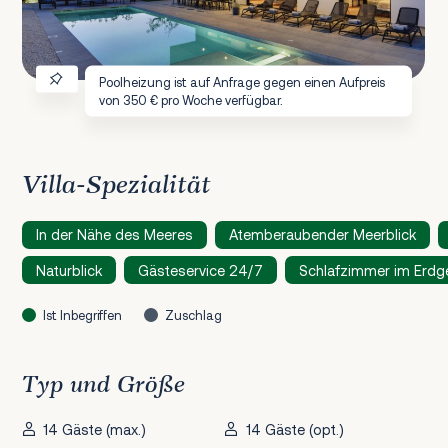
Poolheizung ist auf Anfrage gegen einen Aufpreis
von 350 € pro Woche verfügbar.
Villa-Spezialität
In der Nähe des Meeres
Atemberaubender Meerblick
Naturblick
Gästeservice 24/7
Schlafzimmer im Erd
Ist Inbegriffen
Zuschlag
Typ und Größe
14 Gäste (max.)
14 Gäste (opt.)