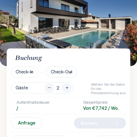
Buchung
Check-In
Check-Out
Wählen Sie die Daten
Gäste
für die
Preisberechnung aus
Aufenthaltsdauer
Gesamtpreis
/
Von €7,742 / Wo.
Anfrage
Buchen