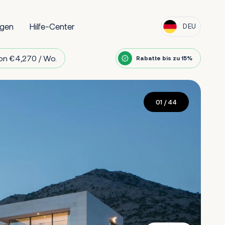
ngen
Hilfe-Center
DEU
on €4,270 / Wo.
Rabatte bis zu 15%
01
/ 44