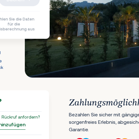
len Sie die Daten
für die
isberechnung aus
g
e
ck
?
Zahlungsmöglich
Bezahlen Sie sicher mit gängig
 Rückruf anfordern?
sorgenfreies Erlebnis, abgesic
 hinzufügen
Garantie.