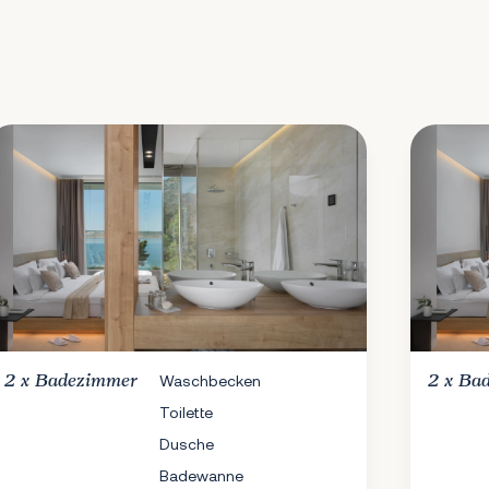
2 x
Badezimmer
Waschbecken
2 x
Ba
Toilette
Dusche
Badewanne