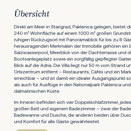
Übersicht
Direkt am Meer in Starigrad, Paklenica gelegen, bietet d
240 m² Wohnfläche auf einem 1.000 m² großen Grundstü
ruhigen Rückzugsort mit Panoramablick für bis zu 8 Gä
herausragenden Merkmalen der Immobilie gehören ein b
Salzwasserpool, Meerblick von der Dachterrasse und de
Bootsanlegeplatz sowie ein sorgfältig gepflegter Gar
Blick auf die Adria. Die Villa liegt nur 50 m vom Strand
Ortszentrum entfernt – Restaurants, Cafés und ein Mar
erreichbar – und ist damit ein idealer Ausgangspunkt 
als auch für Ausflüge in den Nationalpark Paklenica und
dalmatinischen Küste.
Im Inneren befinden sich vier Doppelschlafzimmer, jede
großen Bett und eigenem Badezimmer – zwei der Bade
Badewanne und Dusche, die anderen beiden über Dusc
und Komfort für alle Gäste gewährleistet.