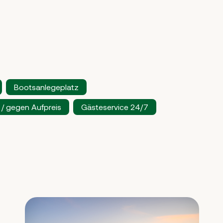
Bootsanlegeplatz
 / gegen Aufpreis
Gästeservice 24/7