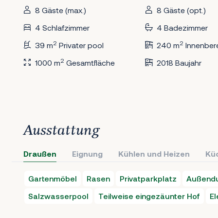
8 Gäste (max.)
8 Gäste (opt.)
4 Schlafzimmer
4 Badezimmer
2
2
39 m
Privater pool
240 m
Innenber
2
1000 m
Gesamtfläche
2018 Baujahr
Ausstattung
Draußen
Eignung
Kühlen und Heizen
Kü
Gartenmöbel
Rasen
Privatparkplatz
Außend
Salzwasserpool
Teilweise eingezäunter Hof
El