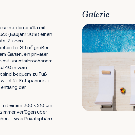
Galerie
iese moderne Villa mit
ck (Baujahr 2018) einen
ste. Zu den
eheizter 39 m² großer
m Garten, ein privater
ten mit ununterbrochenem
 und 40 m vom
kt sind bequem zu Fuß
sowohl für Entspannung
 entlang der
s mit einem 200 × 210 cm
zimmer verfügen über
hen – was Privatsphäre