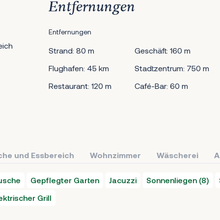
Entfernungen
Entfernungen
eich
Strand: 80 m
Geschäft: 160 m
Flughafen: 45 km
Stadtzentrum: 750 m
Restaurant: 120 m
Café-Bar: 60 m
che und Essbereich
Wohnzimmer
Wäscherei
A
usche
Gepflegter Garten
Jacuzzi
Sonnenliegen (8)
ektrischer Grill