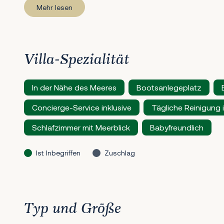
Mehr lesen
Villa-Spezialität
In der Nähe des Meeres
Bootsanlegeplatz
Concierge-Service inklusive
Tägliche Reinigung i
Schlafzimmer mit Meerblick
Babyfreundlich
Ist Inbegriffen
Zuschlag
Typ und Größe