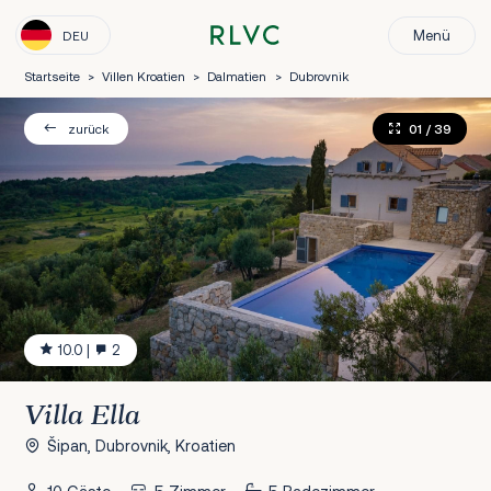
Menü
DEU
Startseite
>
Villen Kroatien
>
Dalmatien
>
Dubrovnik
01
/ 39
zurück
10.0
|
2
Villa Ella
Šipan, Dubrovnik, Kroatien