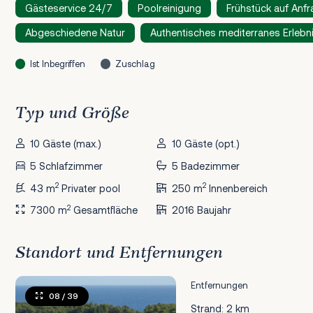
Gästeservice 24/7
Poolreinigung
Frühstück auf Anfr
Abgeschiedene Natur
Authentisches mediterranes Erlebn
Ist Inbegriffen
Zuschlag
Typ und Größe
10 Gäste (max.)
10 Gäste (opt.)
5 Schlafzimmer
5 Badezimmer
2
2
43 m
Privater pool
250 m
Innenbereich
2
7300 m
Gesamtfläche
2016 Baujahr
Standort und Entfernungen
Entfernungen
08
/ 39
Strand: 2 km