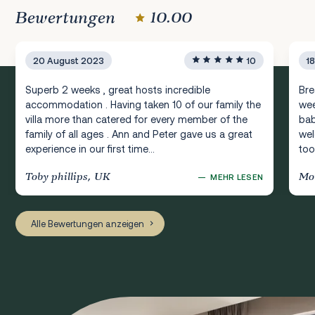
Bewertungen
10.00
20 August 2023
10
1
Superb 2 weeks , great hosts incredible
Bre
accommodation . Having taken 10 of our family the
wee
villa more than catered for every member of the
bab
family of all ages . Ann and Peter gave us a great
wel
experience in our first time...
too
Toby phillips, UK
Mot
—
MEHR LESEN
Alle Bewertungen anzeigen