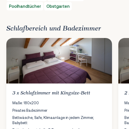
Poolhandtücher
Obstgarten
Schlafbereich und Badezimmer
3 x
Schlafzimmer
mit Kingsize-Bett
2
Maße: 180x200
Ma
Privates Badezimmer
Pr
Bettwäsche, Safe, Klimaanlage in jedem Zimmer,
Be
Babybett
Ba