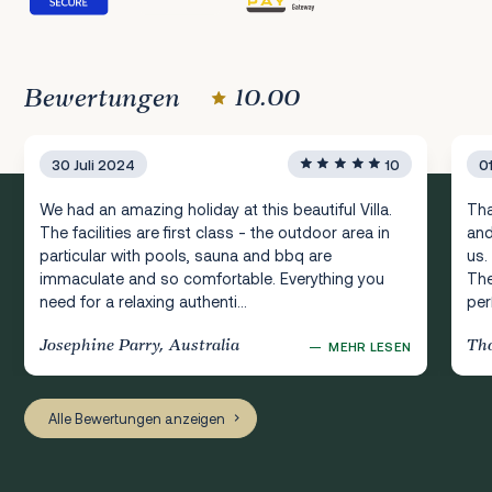
Bewertungen
10.00
30 Juli 2024
10
0
We had an amazing holiday at this beautiful Villa.
Tha
The facilities are first class - the outdoor area in
and
particular with pools, sauna and bbq are
us.
immaculate and so comfortable. Everything you
The
need for a relaxing authenti...
per
Josephine Parry, Australia
Th
—
MEHR LESEN
Alle Bewertungen anzeigen