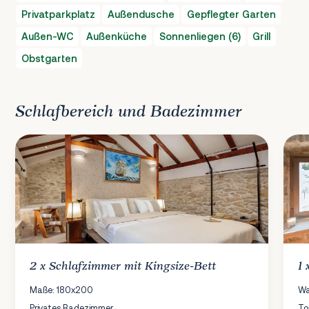
Privatparkplatz
Außendusche
Gepflegter Garten
Außen-WC
Außenküche
Sonnenliegen (6)
Grill
Obstgarten
Schlafbereich und Badezimmer
2 x
Schlafzimmer
mit Kingsize-Bett
1
Maße: 180x200
Wa
Privates Badezimmer
To