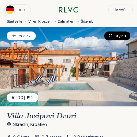
Menü
DEU
Startseite
>
Villen Kroatien
>
Dalmatien
>
Šibenik
01
/ 53
zurück
10.0
|
2
Villa Josipovi Dvori
Skradin, Kroatien