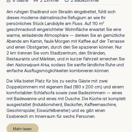
6 Gäste
2 Zimmer
2 Badezimmer
Am ruhigen Stadtrand von Skradin eingebettet, fühlt sich
dieses moderne dalmatinische Refugium an wie Ihr
persönliches Stück Landidylle am Fluss. Auf 110 m²
geschmackvoll eingerichteter Wohnfläche erwartet Sie eine
warme, einladende Atmosphäre — denken Sie an gemütliche
Abende am Kamin, faule Morgen mit Kaffee auf der Terrasse
und einen Obstgarten, durch den Sie spazieren können. Nur
2 km trennen Sie vom Stadtzentrum, den Stränden,
Restaurants und Märkten, und in kurzer Fahrzeit erreichen Sie
den
Nationalpark Krka
, sodass Sie sanfte ländliche Ruhe und
einfache Ausflugsmöglichkeiten kombinieren können.
Die Villa bietet Platz für bis zu sechs Gäste mit zwei
Doppelzimmern mit eigenem Bad (180 x 200 cm) und einem
komfortablen Schlafsofa sowie zwei Badezimmern — eines
mit Badewanne und eines mit Dusche. Die Küche ist komplett
ausgestattet (Induktionsherd, Backofen, Kaffeemaschine,
Geschirrspüler, Eiswürfelbereiter) und es gibt einen
Essbereich im Innenraum für sechs Personen.
Mehr lesen