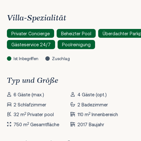
Villa-Spezialität
Privater Concierge
Beheizter Pool
Überdachter Parkp
Gästeservice 24/7
Poolreinigung
Ist Inbegriffen
Zuschlag
Typ und Größe
6 Gäste (max.)
4 Gäste (opt.)
2 Schlafzimmer
2 Badezimmer
2
2
32 m
Privater pool
110 m
Innenbereich
2
750 m
Gesamtfläche
2017 Baujahr