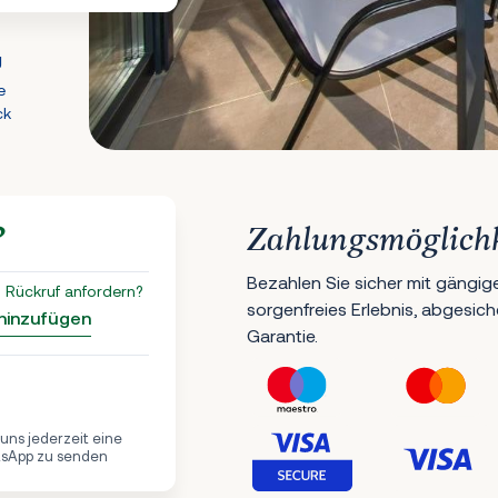
g
e
ck
?
Zahlungsmöglich
Bezahlen Sie sicher mit gängig
 Rückruf anfordern?
sorgenfreies Erlebnis, abgesic
 hinzufügen
Garantie.
, uns jederzeit eine
tsApp zu senden