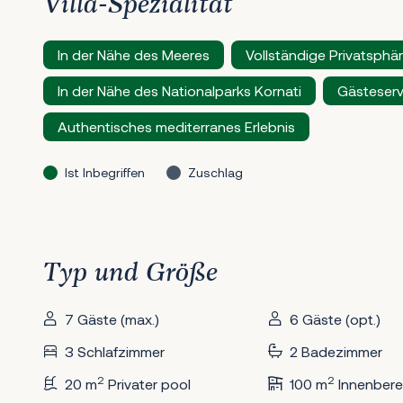
Villa-Spezialität
In der Nähe des Meeres
Vollständige Privatsphä
In der Nähe des Nationalparks Kornati
Gästeserv
Authentisches mediterranes Erlebnis
Ist Inbegriffen
Zuschlag
Typ und Größe
7 Gäste (max.)
6 Gäste (opt.)
3 Schlafzimmer
2 Badezimmer
2
2
20 m
Privater pool
100 m
Innenbere