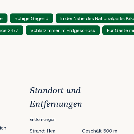
re
Ruhige Gegend
In der Nähe des Nationalparks Krk
ice 24/7
Schlafzimmer im Erdgeschoss
Für Gäste m
Standort und
Entfernungen
Entfernungen
ich
Strand: 1 km
Geschäft: 500 m