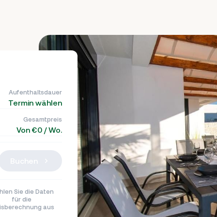
Aufenthaltsdauer
Termin wählen
Gesamtpreis
Von €0 / Wo.
Buchen
len Sie die Daten
für die
isberechnung aus