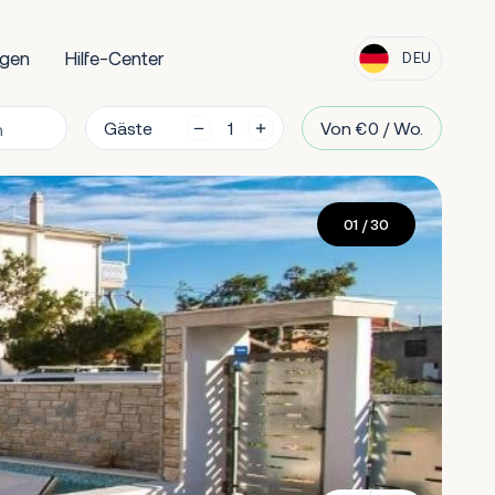
ngen
Hilfe-Center
DEU
Gäste
Von €0 / Wo.
01
/ 30