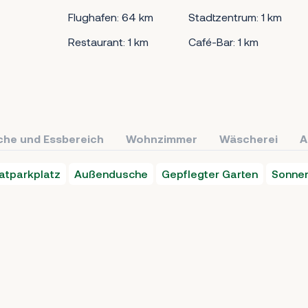
Flughafen: 64 km
Stadtzentrum: 1 km
Restaurant: 1 km
Café-Bar: 1 km
che und Essbereich
Wohnzimmer
Wäscherei
A
vatparkplatz
Außendusche
Gepflegter Garten
Sonnen