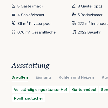
8 Gäste (max.)
8 Gäste (opt.)
4 Schlafzimmer
5 Badezimmer
2
2
36 m
Privater pool
272 m
Innenbere
2
670 m
Gesamtfläche
2022 Baujahr
Ausstattung
Draußen
Eignung
Kühlen und Heizen
Kü
Vollständig eingezäunter Hof
Gartenmöbel
Son
Poolhandtücher