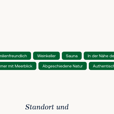
milienfreundlich
Weinkeller
Sauna
In der Nähe d
mer mit Meerblick
Abgeschiedene Natur
Authentisch
Standort und