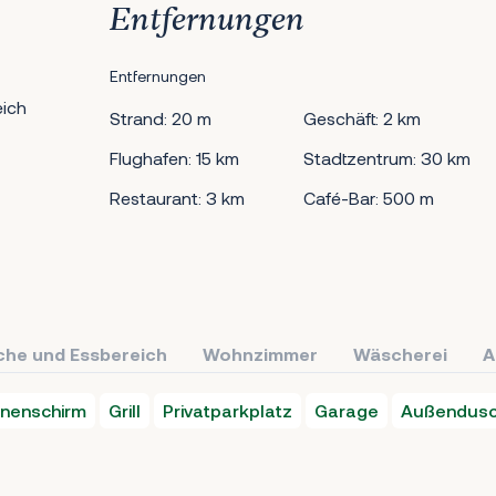
Entfernungen
Entfernungen
ich
Strand: 20 m
Geschäft: 2 km
Flughafen: 15 km
Stadtzentrum: 30 km
Restaurant: 3 km
Café-Bar: 500 m
che und Essbereich
Wohnzimmer
Wäscherei
A
nenschirm
Grill
Privatparkplatz
Garage
Außendus