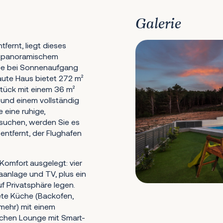
Galerie
fernt, liegt dieses
it panoramischem
fee bei Sonnenaufgang
ute Haus bietet 272 m²
ück mit einem 36 m²
 und einem vollständig
 eine ruhige,
suchen, werden Sie es
entfernt, der Flughafen
Komfort ausgelegt: vier
aanlage und TV, plus ein
f Privatsphäre legen.
ete Küche (Backofen,
mehr) mit einem
ichen Lounge mit Smart-