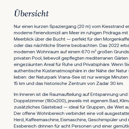
Übersicht
Nur einen kurzen Spaziergang (20 m) vom Kiesstrand ent
moderne Feriendomizil am Meer im ruhigen Pridraga m
Meerblick über die Bucht — perfekt für den Morgenkaf
oder das nächtliche Sterne beobachten. Das 2022 erba
modernen Wohnraum auf einem 670 m² großen Grundst
privaten Pool, liebevoll gepflegten mediterranen Gärten
eingezäunten Areal für Ruhe und Privatsphäre. Wenn Sie
authentische Küstenatmosphäre in der Nähe der Natur 
lieben: der Naturpark Vrana-See ist nur wenige Minuten 
15 km und das historische Zentrum von Zadar 30 km.
Im Inneren ist die Raumaufteilung auf Entspannung und 
Doppelzimmer (180x200), jeweils mit eigenem Bad, Klim
zusätzliches Gästebad — ideal für Gruppen, die Wert au
Der offene Wohnbereich verbindet eine voll ausgestatt
Herd, Kaffeemaschine, Eismaschine, Geschirrspüler und 
Essbereich drinnen für acht Personen und einer gemütl