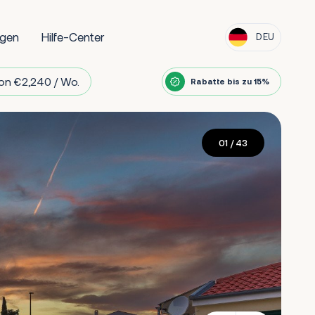
ngen
Hilfe-Center
DEU
on €2,240 / Wo.
Rabatte bis zu 15%
01
/ 43