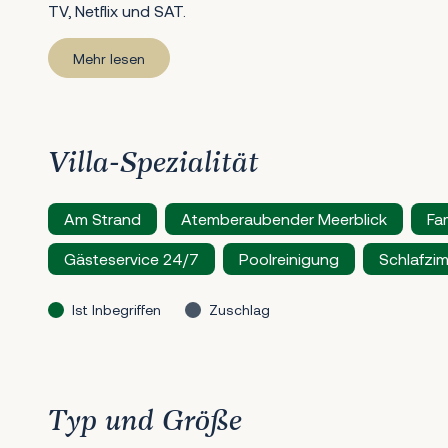
TV, Netflix und SAT.
Mehr lesen
Villa-Spezialität
Am Strand
Atemberaubender Meerblick
Fa
Gästeservice 24/7
Poolreinigung
Schlafzim
Ist Inbegriffen
Zuschlag
Typ und Größe