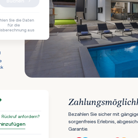
Buchen
len Sie die Daten
für die
isberechnung aus
g
e
ck
?
Zahlungsmöglich
Bezahlen Sie sicher mit gängig
 Rückruf anfordern?
sorgenfreies Erlebnis, abgesic
 hinzufügen
Garantie.