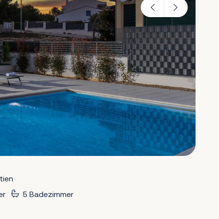
tien
er
5 Badezimmer