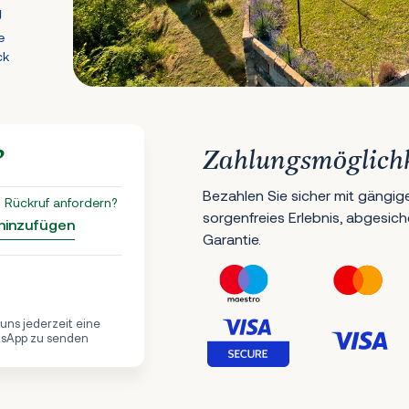
g
e
ck
?
Zahlungsmöglich
Bezahlen Sie sicher mit gängig
 Rückruf anfordern?
sorgenfreies Erlebnis, abgesic
 hinzufügen
Garantie.
, uns jederzeit eine
tsApp zu senden