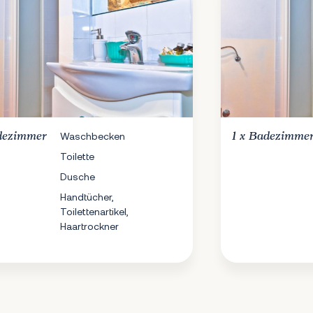
dezimmer
Waschbecken
1 x
Badezimme
Toilette
Dusche
Handtücher,
Toilettenartikel,
Haartrockner