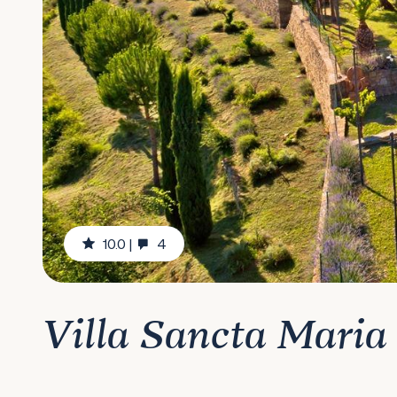
10.0
|
4
Villa Sancta Maria