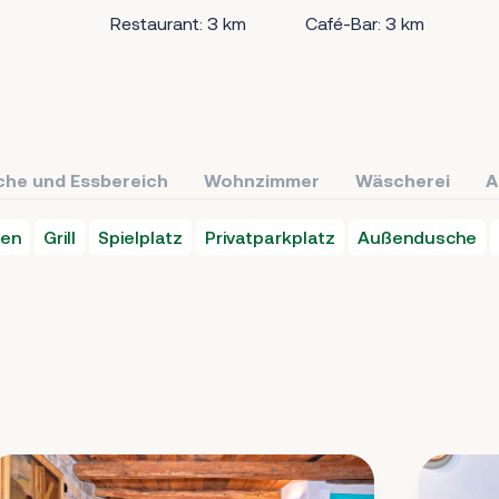
Restaurant: 3 km
Café-Bar: 3 km
che und Essbereich
Wohnzimmer
Wäscherei
A
en
Grill
Spielplatz
Privatparkplatz
Außendusche