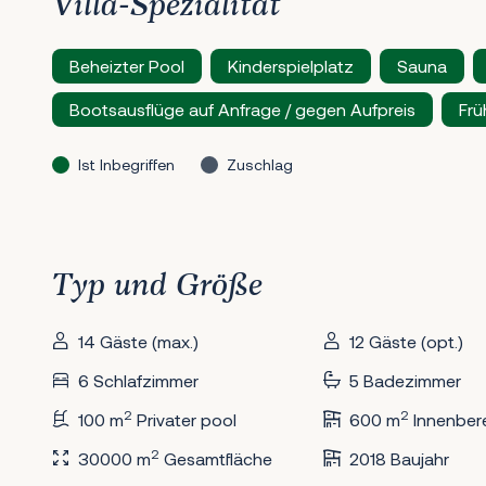
Villa-Spezialität
Beheizter Pool
Kinderspielplatz
Sauna
Bootsausflüge auf Anfrage / gegen Aufpreis
Frü
Ist Inbegriffen
Zuschlag
Typ und Größe
14 Gäste (max.)
12 Gäste (opt.)
6 Schlafzimmer
5 Badezimmer
2
2
100 m
Privater pool
600 m
Innenber
2
30000 m
Gesamtfläche
2018 Baujahr