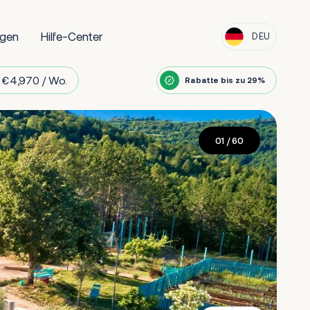
ngen
Hilfe-Center
DEU
 €4,970 / Wo.
Rabatte bis zu 29%
01
/ 60