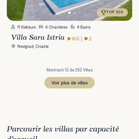
TOP 100
11 Visiteurs
4 Chambres
4 Bains
Villa Sara Istria
10.0
2
Novigrad, Croatie
Montrant 12 de 252 Villas
Voir plus de villas
1
2
3
4
5
6
7
8
9
10
11
12
13
14
15
16
17
18
19
20
21
Prochain
Parcourir les villas par capacité