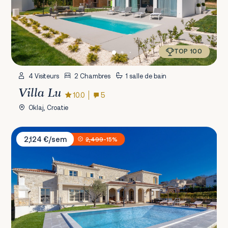
TOP 100
4 Visiteurs
2 Chambres
1 salle de bain
Villa Lu
10.0
5
Oklaj, Croatie
Villa Sara Istria
2,124 €/sem
2,499
-15%