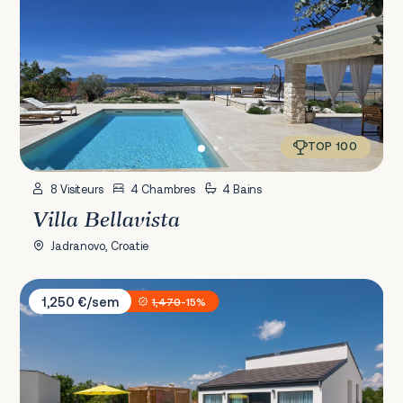
TOP 100
8 Visiteurs
4 Chambres
4 Bains
Villa Bellavista
Jadranovo, Croatie
Villa Lu
1,250 €/sem
1,470
-15%