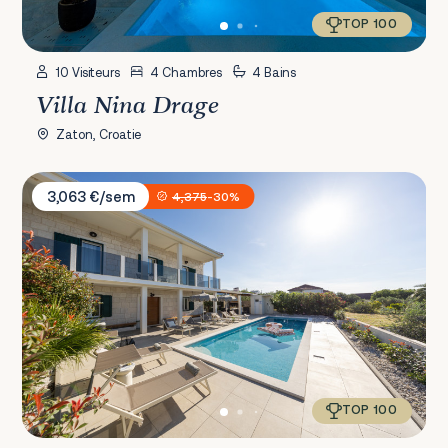
TOP 100
10 Visiteurs
4 Chambres
4 Bains
Villa Nina Drage
Zaton, Croatie
Villa Antico 1934
3,063 €/sem
4,375
-30%
TOP 100