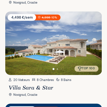
Novigrad, Croatie
Villa Sara & Star
4,498 €/sem
4,998
-10%
TOP 100
20 Visiteurs
8 Chambres
8 Bains
Villa Sara & Star
Novigrad, Croatie
Villa PS Deluxe