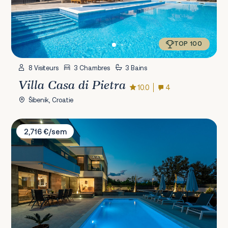
TOP 100
8 Visiteurs
3 Chambres
3 Bains
Villa Casa di Pietra
10.0
4
Šibenik, Croatie
Villa Nina Drage
2,716 €/sem