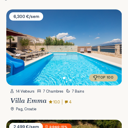
Villa Emma
6,300 €/sem
TOP 100
14 Visiteurs
7 Chambres
7 Bains
Villa Emma
10.0
4
Pag, Croatie
Villa Bandelli with Spa
2,499 €/sem
2,940
-15%