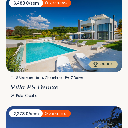
6,483 €/sem
7,203
-10%
TOP 100
8 Visiteurs
4 Chambres
7 Bains
Villa PS Deluxe
Pula, Croatie
Villa Bellavista
2,273 €/sem
2,674
-15%