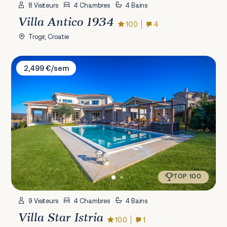
8 Visiteurs
4 Chambres
4 Bains
Villa Antico 1934
10.0
4
Trogir, Croatie
Villa Star Istria
2,499 €/sem
TOP 100
9 Visiteurs
4 Chambres
4 Bains
Villa Star Istria
10.0
1