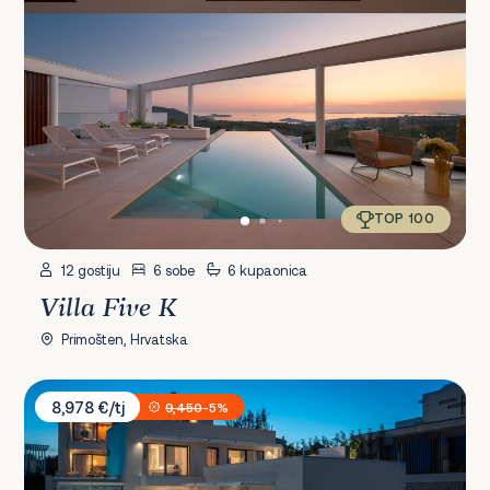
TOP 100
12 gostiju
6 sobe
6 kupaonica
Villa Five K
Primošten, Hrvatska
Villa Sara i Konstanca
8,978 €/tj
9,450
-5%