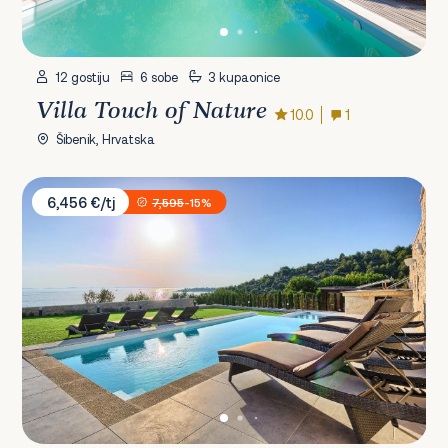
12 gostiju
6 sobe
3 kupaonice
Villa Touch of Nature
10.0
1
Šibenik, Hrvatska
Villa Vita
6,456 €/tj
7,595
-15%