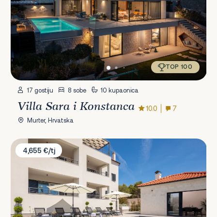
TOP 100
17 gostiju
8 sobe
10 kupaonica
Villa Sara i Konstanca
10.0
7
Murter, Hrvatska
Villa Bianca Sibenik
4,655 €/tj