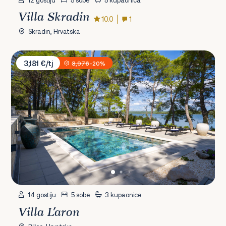
12 gostiju
5 sobe
5 kupaonica
Villa Skradin
10.0
1
Skradin, Hrvatska
Villa L'aron
3,181 €/tj
3,976
-20%
14 gostiju
5 sobe
3 kupaonice
Villa L'aron