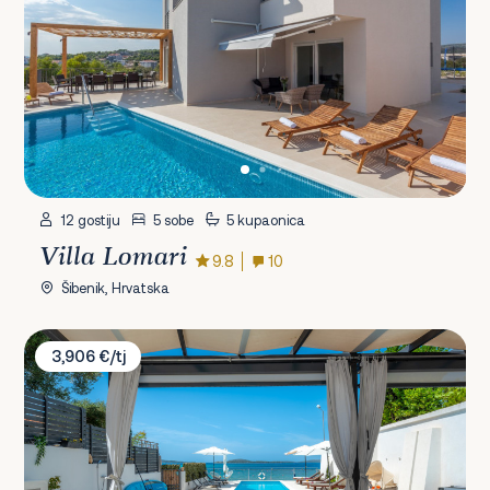
12 gostiju
5 sobe
5 kupaonica
Villa Lomari
9.8
10
Šibenik, Hrvatska
Villa Felicita
3,906 €/tj