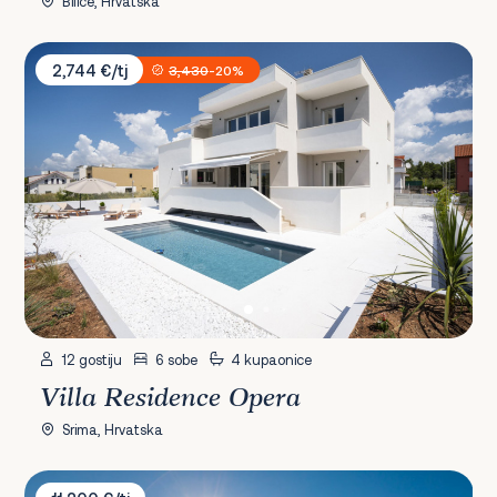
Bilice, Hrvatska
Villa Residence Opera
2,744 €/tj
3,430
-20%
12 gostiju
6 sobe
4 kupaonice
Villa Residence Opera
Srima, Hrvatska
Villa Balet