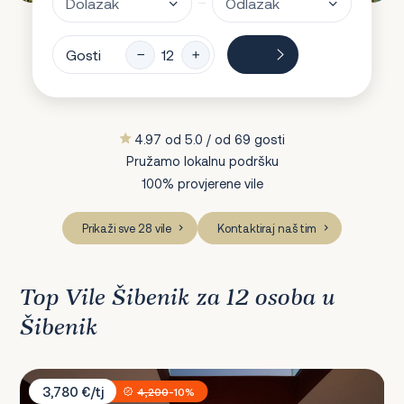
Gosti
4.97 od 5.0 / od 69 gosti
Pružamo lokalnu podršku
100% provjerene vile
Prikaži sve 28 vile
Kontaktiraj naš tim
Top Vile Šibenik za 12 osoba u
Šibenik
Villa Five K
3,780 €/tj
4,200
-10%