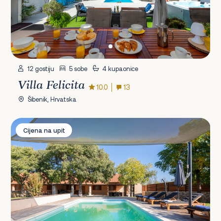
12 gostiju
5 sobe
4 kupaonice
Villa Felicita
10.0
13
Šibenik, Hrvatska
Villa Touch of Nature
Cijena na upit