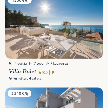
11,200 €/tj
14 gostiju
7 sobe
7 kupaonica
Villa Balet
10.0
1
Primošten, Hrvatska
Villa Lomari
2,240 €/tj