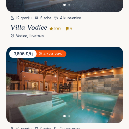
12 gostiju
6 sobe
4 kupaonice
Villa Vodice
10.0
5
Vodice, Hrvatska
Villa Skradin
3,696 €/tj
4,620
-20%