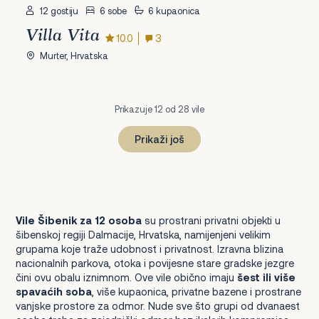
12 gostiju
6 sobe
6 kupaonica
Villa Vita
10.0
3
Murter, Hrvatska
Prikazuje 12 od 28 vile
Prikaži još
1
2
3
Dalje
Vile Šibenik za 12 osoba
su prostrani privatni objekti u
šibenskoj regiji Dalmacije, Hrvatska, namijenjeni velikim
grupama koje traže udobnost i privatnost. Izravna blizina
nacionalnih parkova, otoka i povijesne stare gradske jezgre
čini ovu obalu iznimnom. Ove vile obično imaju
šest ili više
spavaćih soba
, više kupaonica, privatne bazene i prostrane
vanjske prostore za odmor. Nude sve što grupi od dvanaest