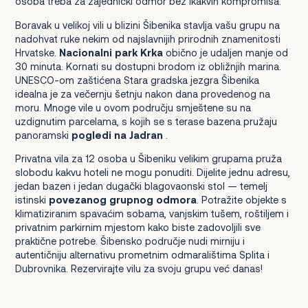
osoba treba za zajednički odmor bez ikakvih kompromisa.
Boravak u velikoj vili u blizini Šibenika stavlja vašu grupu na
nadohvat ruke nekim od najslavnijih prirodnih znamenitosti
Hrvatske.
Nacionalni park Krka
obično je udaljen manje od
30 minuta. Kornati su dostupni brodom iz obližnjih marina.
UNESCO-om zaštićena Stara gradska jezgra Šibenika
idealna je za večernju šetnju nakon dana provedenog na
moru. Mnoge vile u ovom području smještene su na
uzdignutim parcelama, s kojih se s terase bazena pružaju
panoramski
pogledi na Jadran
.
Privatna vila za 12 osoba u Šibeniku velikim grupama pruža
slobodu kakvu hoteli ne mogu ponuditi. Dijelite jednu adresu,
jedan bazen i jedan dugački blagovaonski stol — temelj
istinski
povezanog grupnog odmora
. Potražite objekte s
klimatiziranim spavaćim sobama, vanjskim tušem, roštiljem i
privatnim parkirnim mjestom kako biste zadovoljili sve
praktične potrebe. Šibensko područje nudi mirniju i
autentičniju alternativu prometnim odmaralištima Splita i
Dubrovnika. Rezervirajte vilu za svoju grupu već danas!