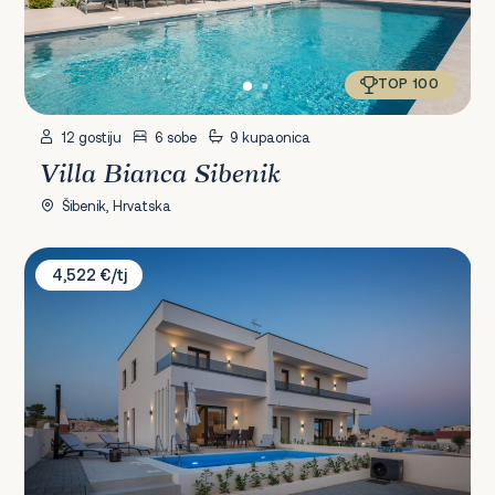
TOP 100
12 gostiju
6 sobe
9 kupaonica
Villa Bianca Sibenik
Šibenik, Hrvatska
Villa Vodice
4,522 €/tj