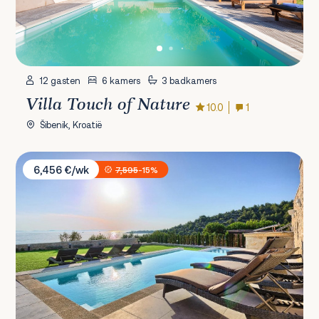
12 gasten
6 kamers
3 badkamers
Villa Touch of Nature
10.0
1
Šibenik, Kroatië
Villa Vita
6,456 €/wk
7,595
-15%