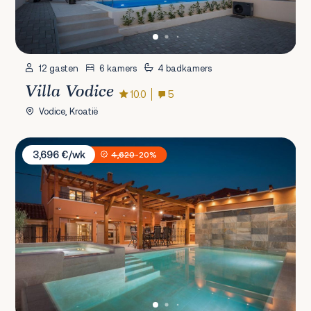
12 gasten
6 kamers
4 badkamers
Villa Vodice
10.0
5
Vodice, Kroatië
Villa Skradin
3,696 €/wk
4,620
-20%