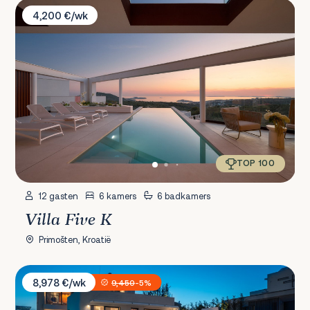
Villa Five K
4,200 €/wk
TOP 100
12 gasten
6 kamers
6 badkamers
Villa Five K
Primošten, Kroatië
Villa Sara i Konstanca
8,978 €/wk
9,450
-5%