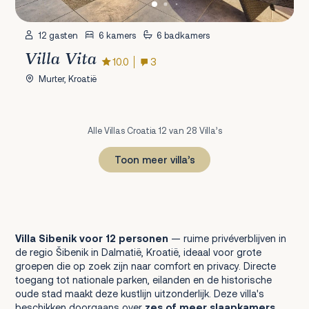
12 gasten
6 kamers
6 badkamers
Villa Vita
10.0
3
Murter, Kroatië
Alle Villas Croatia 12 van 28 Villa’s
Toon meer villa’s
1
2
3
Volgende
Villa Sibenik voor 12 personen
— ruime privéverblijven in
de regio Šibenik in Dalmatië, Kroatië, ideaal voor grote
groepen die op zoek zijn naar comfort en privacy. Directe
toegang tot nationale parken, eilanden en de historische
oude stad maakt deze kustlijn uitzonderlijk. Deze villa's
beschikken doorgaans over
zes of meer slaapkamers
,