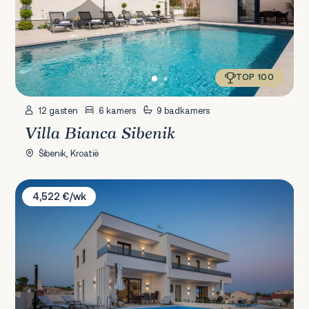
TOP 100
12 gasten
6 kamers
9 badkamers
Villa Bianca Sibenik
Šibenik, Kroatië
Villa Vodice
4,522 €/wk