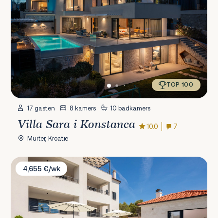
TOP 100
17 gasten
8 kamers
10 badkamers
Villa Sara i Konstanca
10.0
7
Murter, Kroatië
Villa Bianca Sibenik
4,655 €/wk