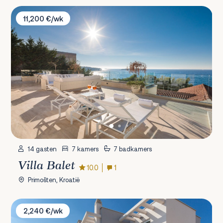
Villa Balet
11,200 €/wk
14 gasten
7 kamers
7 badkamers
Villa Balet
10.0
1
Primošten, Kroatië
Villa Lomari
2,240 €/wk