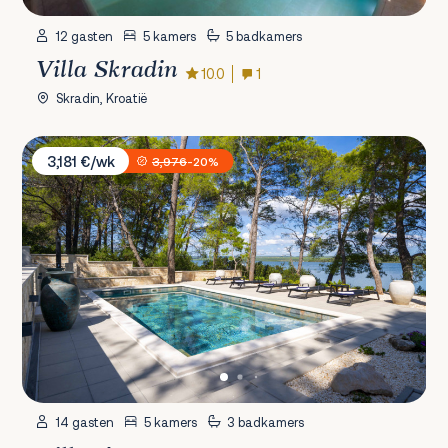
12 gasten
5 kamers
5 badkamers
Villa Skradin
10.0
1
Skradin, Kroatië
Villa L'aron
3,181 €/wk
3,976
-20%
14 gasten
5 kamers
3 badkamers