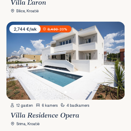
Villa L'aron
Bilice, Kroatië
Villa Residence Opera
2,744 €/wk
3,430
-20%
12 gasten
6 kamers
4 badkamers
Villa Residence Opera
Srima, Kroatië