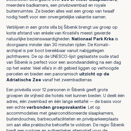
meerdere badkamers, een privézwembad en royale
buitenruimtes. Ze bieden alles wat een groep van twaalf
nodig heeft voor een onvergetelijke vakantie samen.
Verblijven in een grote villa bij Šibenik brengt uw groep op
korte afstand van enkele van Kroatië's meest gevierde
natuurlijke bezienswaardigheden.
Nationaal Park Krka
is
doorgaans minder dan 30 minuten rijden. De Kornati-
archipel is per boot bereikbaar vanuit nabijgelegen
jachthavens. De op de UNESCO-lijst geplaatste oude stad
van Šibenik is perfect voor een avondwandeling na een dag
op het water. Veel villa's in dit gebied liggen op verhoogde
percelen en bieden een panoramisch
uitzicht op de
Adriatische Zee
vanaf het zwembadterras.
Een privévilla voor 12 personen in Šibenik geeft grote
groepen de vrijheid die hotels niet kunnen bieden. U deelt één
adres, één zwembad en één lange eettafel — de basis voor
een echte
verbonden groepsvakantie
. Let op
accommodaties met geairconditioneerde slaapkamers,
buitendouches, barbecuefaciliteiten en privéparkeerplaats
om aan elke praktische behoefte te voldoen. De regio Šibenik
biedt een rustiger en authentieker alternatief voor de