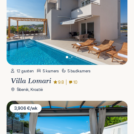
12 gasten
5 kamers
5 badkamers
Villa Lomari
9.8
10
Šibenik, Kroatië
Villa Felicita
3,906 €/wk