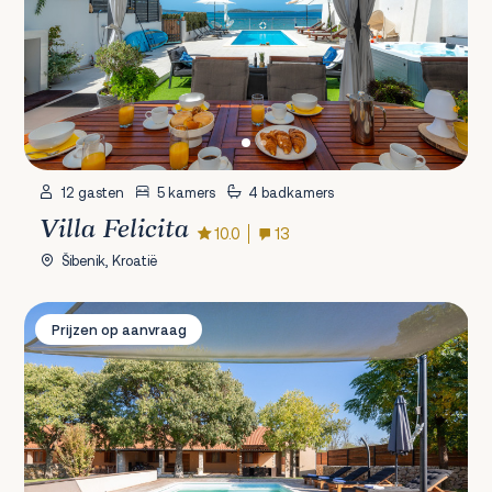
12 gasten
5 kamers
4 badkamers
Villa Felicita
10.0
13
Šibenik, Kroatië
Villa Touch of Nature
Prijzen op aanvraag