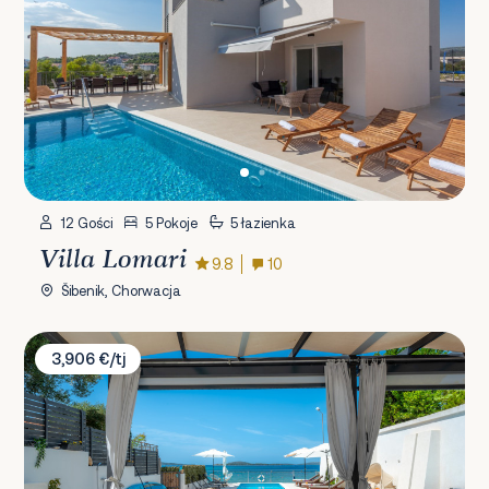
12 Gości
5 Pokoje
5 łazienka
Villa Lomari
9.8
10
Šibenik, Chorwacja
Villa Felicita
3,906 €/tj