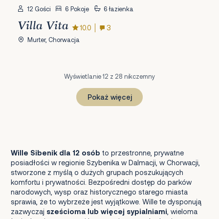
12 Gości
6 Pokoje
6 łazienka
Villa Vita
10.0
3
Murter, Chorwacja
Wyświetlanie 12 z 28 nikczemny
Pokaż więcej
1
2
3
Dalej
Wille Sibenik dla 12 osób
to przestronne, prywatne
posiadłości w regionie Szybenika w Dalmacji, w Chorwacji,
stworzone z myślą o dużych grupach poszukujących
komfortu i prywatności. Bezpośredni dostęp do parków
narodowych, wysp oraz historycznego starego miasta
sprawia, że to wybrzeże jest wyjątkowe. Wille te dysponują
zazwyczaj
sześcioma lub więcej sypialniami
, wieloma