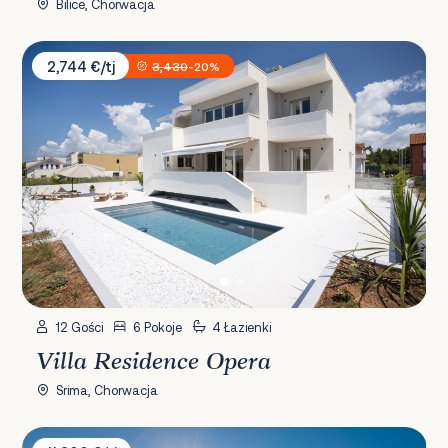
Bilice, Chorwacja
Villa Residence Opera
2,744 €/tj
3,430
-20%
12 Gości
6 Pokoje
4 Łazienki
Villa Residence Opera
Srima, Chorwacja
Villa Balet