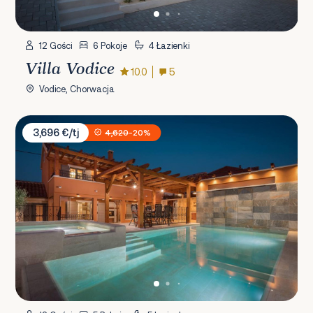
12 Gości
6 Pokoje
4 Łazienki
Villa Vodice
10.0
5
Vodice, Chorwacja
Villa Skradin
3,696 €/tj
4,620
-20%