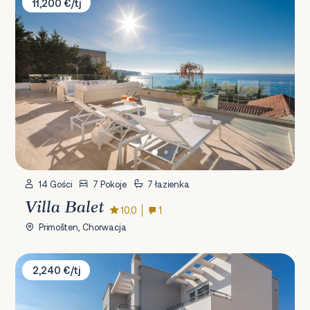
11,200 €/tj
14 Gości
7 Pokoje
7 łazienka
Villa Balet
10.0
1
Primošten, Chorwacja
Villa Lomari
2,240 €/tj