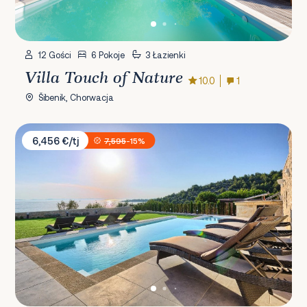
12 Gości
6 Pokoje
3 Łazienki
Villa Touch of Nature
10.0
1
Šibenik, Chorwacja
Villa Vita
6,456 €/tj
7,595
-15%