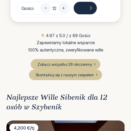
Gości
4.97 z 5.0 / z 69 Gości
Zapewniamy lokalne wsparcie
100% autentyczne, zweryfikowane wille
Zobacz wszystko 28 nikczemny
Skontaktuj się z naszym zespołem
Najlepsze Wille Sibenik dla 12
osób w Szybenik
Villa Five K
4,200 €/tj