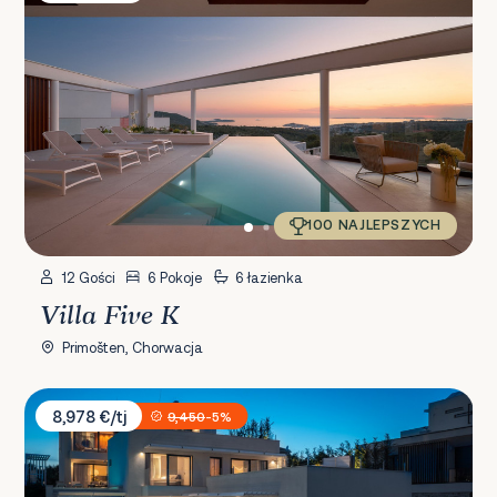
100 NAJLEPSZYCH
12 Gości
6 Pokoje
6 łazienka
Villa Five K
Primošten, Chorwacja
Villa Sara i Konstanca
8,978 €/tj
9,450
-5%