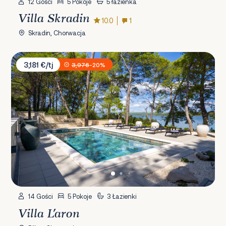
12 Gości
5 Pokoje
5 łazienka
Villa Skradin
10.0
1
Skradin, Chorwacja
Villa L'aron
3,181 €/tj
3,976
-20%
14 Gości
5 Pokoje
3 Łazienki
Villa L'aron