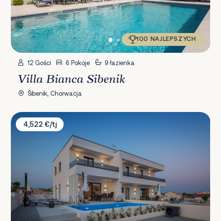
100 NAJLEPSZYCH
12 Gości
6 Pokoje
9 łazienka
Villa Bianca Sibenik
Šibenik, Chorwacja
Villa Vodice
4,522 €/tj