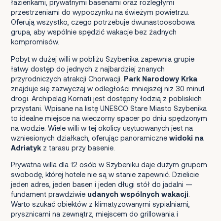
łazienkami, prywatnymi basenami oraz rozległymi
przestrzeniami do wypoczynku na świeżym powietrzu.
Oferują wszystko, czego potrzebuje dwunastoosobowa
grupa, aby wspólnie spędzić wakacje bez żadnych
kompromisów.
Pobyt w dużej willi w pobliżu Szybenika zapewnia grupie
łatwy dostęp do jednych z najbardziej znanych
przyrodniczych atrakcji Chorwacji.
Park Narodowy Krka
znajduje się zazwyczaj w odległości mniejszej niż 30 minut
drogi. Archipelag Kornati jest dostępny łodzią z pobliskich
przystani. Wpisane na listę UNESCO Stare Miasto Szybenika
to idealne miejsce na wieczorny spacer po dniu spędzonym
na wodzie. Wiele willi w tej okolicy usytuowanych jest na
wzniesionych działkach, oferując panoramiczne
widoki na
Adriatyk
z tarasu przy basenie.
Prywatna willa dla 12 osób w Szybeniku daje dużym grupom
swobodę, której hotele nie są w stanie zapewnić. Dzielicie
jeden adres, jeden basen i jeden długi stół do jadalni —
fundament prawdziwie
udanych wspólnych wakacji
.
Warto szukać obiektów z klimatyzowanymi sypialniami,
prysznicami na zewnątrz, miejscem do grillowania i