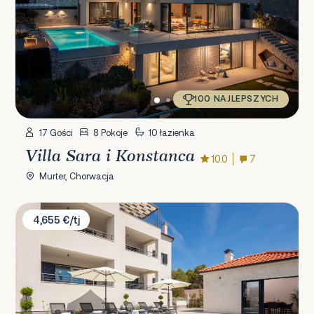
100 NAJLEPSZYCH
17 Gości
8 Pokoje
10 łazienka
Villa Sara i Konstanca
10.0
7
Murter, Chorwacja
Villa Bianca Sibenik
4,655 €/tj