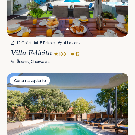
12 Gości
5 Pokoje
4 Łazienki
Villa Felicita
10.0
13
Šibenik, Chorwacja
Villa Touch of Nature
Cena na żądanie