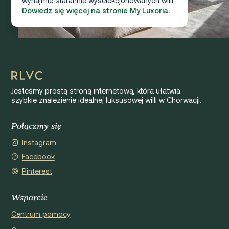
wynajmie starannie wyselekcjonowanych willi.
Dowiedz się więcej na stronie My Luxoria.
Jesteśmy prostą stroną internetową, która ułatwia
szybkie znalezienie idealnej luksusowej willi w Chorwacji.
Połączmy się
Instagram
Facebook
Pinterest
Wsparcie
Centrum pomocy