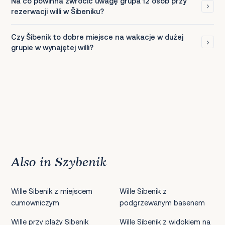
Na co powinna zwrócić uwagę grupa 12 osób przy
rezerwacji willi w Šibeniku?
Czy Šibenik to dobre miejsce na wakacje w dużej
grupie w wynajętej willi?
Also in Szybenik
Wille Sibenik z miejscem
Wille Sibenik z
cumowniczym
podgrzewanym basenem
Wille przy plaży Sibenik
Wille Sibenik z widokiem na