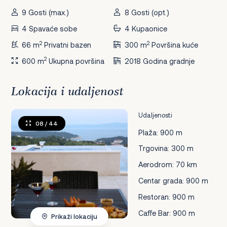
9 Gosti (max.)
8 Gosti (opt.)
4 Spavaće sobe
4 Kupaonice
2
2
66 m
Privatni bazen
300 m
Površina kuće
2
600 m
Ukupna površina
2018 Godina gradnje
Lokacija i udaljenost
Udaljenosti
08
/ 44
Plaža: 900 m
Trgovina: 300 m
Aerodrom: 70 km
Centar grada: 900 m
Restoran: 900 m
Caffe Bar: 900 m
Prikaži lokaciju