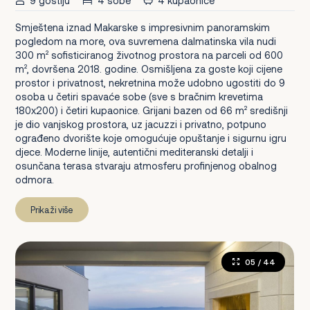
9 gostiju
4 sobe
4 kupaonice
Smještena iznad Makarske s impresivnim panoramskim
pogledom na more, ova suvremena dalmatinska vila nudi
300 m² sofisticiranog životnog prostora na parceli od 600
m², dovršena 2018. godine. Osmišljena za goste koji cijene
prostor i privatnost, nekretnina može udobno ugostiti do 9
osoba u četiri spavaće sobe (sve s bračnim krevetima
180x200) i četiri kupaonice. Grijani bazen od 66 m² središnji
je dio vanjskog prostora, uz jacuzzi i privatno, potpuno
ograđeno dvorište koje omogućuje opuštanje i sigurnu igru
djece. Moderne linije, autentični mediteranski detalji i
osunčana terasa stvaraju atmosferu profinjenog obalnog
odmora.
Prikaži više
05
/ 44