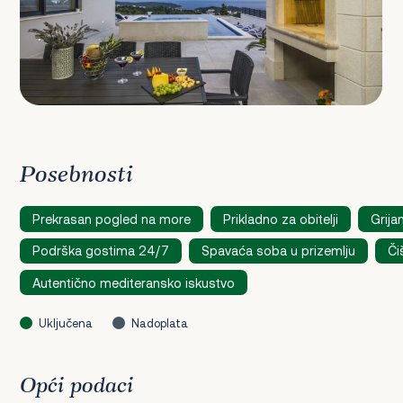
Posebnosti
Prekrasan pogled na more
Prikladno za obitelji
Grija
Podrška gostima 24/7
Spavaća soba u prizemlju
Či
Autentično mediteransko iskustvo
Uključena
Nadoplata
Opći podaci