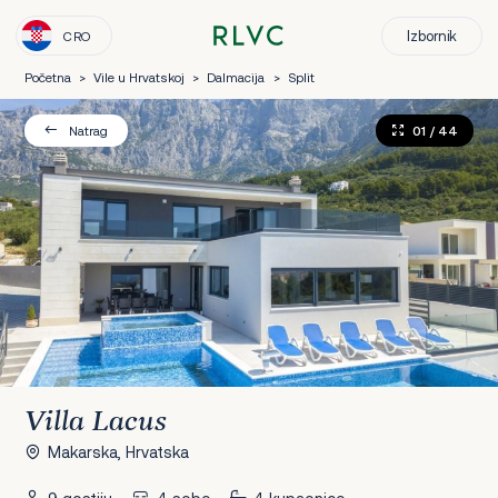
Izbornik
CRO
Početna
>
Vile u Hrvatskoj
>
Dalmacija
>
Split
01
/ 44
Natrag
Villa Lacus
Makarska, Hrvatska