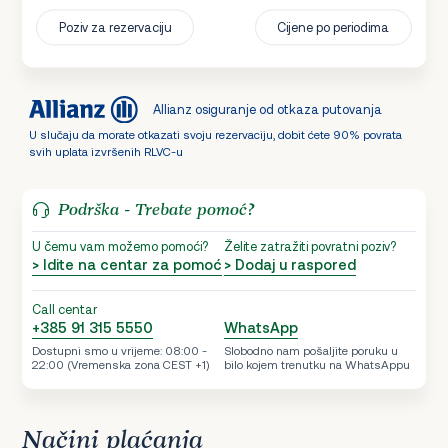
Poziv za rezervaciju
Cijene po periodima
Allianz osiguranje od otkaza putovanja
U slučaju da morate otkazati svoju rezervaciju, dobit ćete 90% povrata
svih uplata izvršenih RLVC-u
Podrška - Trebate pomoć?
U čemu vam možemo pomoći?
Želite zatražiti povratni poziv?
> Idite na centar za pomoć
> Dodaj u raspored
Call centar
+385 91 315 5550
WhatsApp
Dostupni smo u vrijeme: 08:00 -
Slobodno nam pošaljite poruku u
22:00 (Vremenska zona CEST +1)
bilo kojem trenutku na WhatsAppu
Načini plaćanja