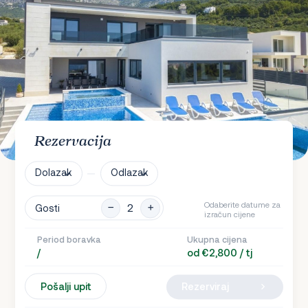
Rezervacija
Dolazak
Odlazak
Odaberite datume za
Gosti
izračun cijene
Period boravka
Ukupna cijena
/
od €2,800 / tj
Pošalji upit
Rezerviraj