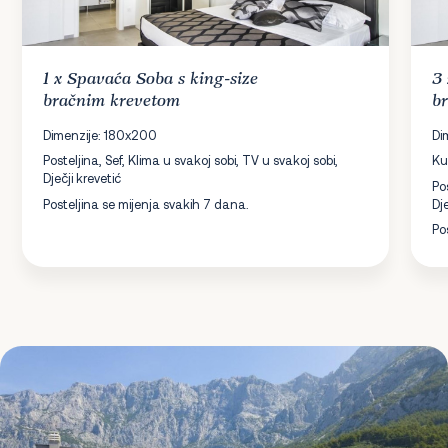
1 x
Spavaća Soba
s king-size
3
bračnim krevetom
b
Dimenzije: 180x200
Di
Posteljina, Sef, Klima u svakoj sobi, TV u svakoj sobi,
Ku
Dječji krevetić
Po
Posteljina se mijenja svakih 7 dana.
Dje
Po