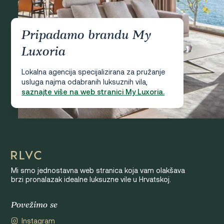
Pripadamo brandu My
Luxoria
Lokalna agencija specijalizirana za pružanje
usluga najma odabranih luksuznih vila,
saznajte više na web stranici My Luxoria.
Mi smo jednostavna web stranica koja vam olakšava
brzi pronalazak idealne luksuzne vile u Hrvatskoj.
Povežimo se
Instagram