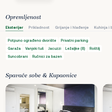
Opremljenost
Eksterijer
Prikladnost
Grijanje i hlađenje
Kuhinja i
Potpuno ograđeno dvorište
Privatni parking
Garaža
Vanjski tuš
Jacuzzi
Ležaljke (8)
Roštilj
Suncobrani
Ručnici za bazen
Spavaće sobe & Kupaonice