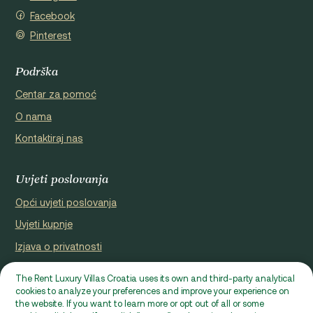
Facebook
Pinterest
Podrška
Centar za pomoć
O nama
Kontaktiraj nas
Uvjeti poslovanja
Opći uvjeti poslovanja
Uvjeti kupnje
Izjava o privatnosti
Cookie Policy
The Rent Luxury Villas Croatia uses its own and third-party analytical
cookies to analyze your preferences and improve your experience on
Internetska stranica koju je registrirao Domus properties d.o.o.,
the website. If you want to learn more or opt out of all or some
Popust do 29%