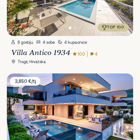
TOP 100
8 gostiju
4 sobe
4 kupaonice
Villa Antico 1934
10.0
4
Trogir, Hrvatska
Villa Lucy Plum
3,850 €/tj