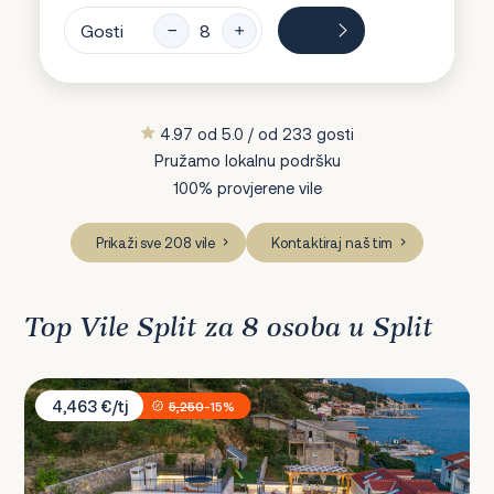
Gosti
4.97 od 5.0 / od 233 gosti
Pružamo lokalnu podršku
100% provjerene vile
Prikaži sve 208 vile
Kontaktiraj naš tim
Top Vile Split za 8 osoba u Split
Villa Mladenka
4,463 €/tj
5,250
-15%