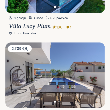
8 gostiju
4 sobe
5 kupaonica
Villa Lucy Plum
10.0
1
Trogir, Hrvatska
Villa Adria
2,709 €/tj