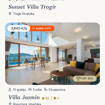
Sunset Villa Trogir
Trogir, Hrvatska
Villa Jasmin
3,640 €/tj
4,550
-20%
TOP 100
10 gostiju
5 sobe
5 kupaonica
Villa Jasmin
9.5
4
Rogoznica, Hrvatska