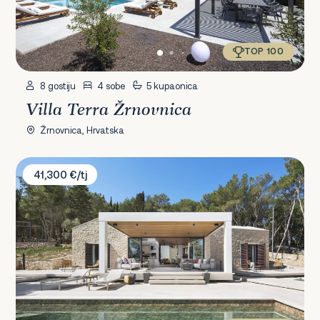
TOP 100
8 gostiju
4 sobe
5 kupaonica
Villa Terra Žrnovnica
Žrnovnica, Hrvatska
Villa Vale Estate
41,300 €/tj