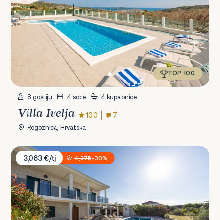
TOP 100
8 gostiju
4 sobe
4 kupaonice
Villa Ivelja
10.0
7
Rogoznica, Hrvatska
Villa Antico 1934
3,063 €/tj
4,375
-30%