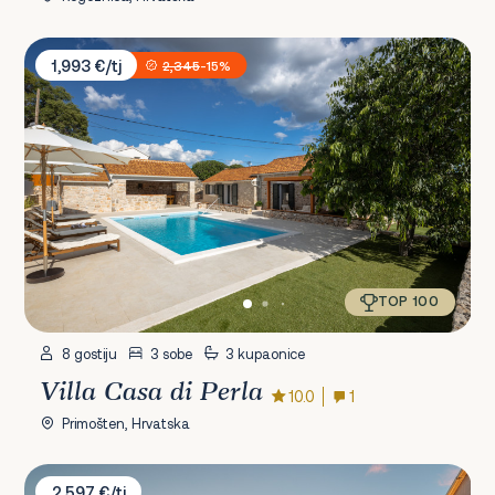
Villa Casa di Perla
1,993 €/tj
2,345
-15%
TOP 100
8 gostiju
3 sobe
3 kupaonice
Villa Casa di Perla
10.0
1
Primošten, Hrvatska
Villa Liberta
2,597 €/tj