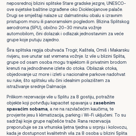
neposrednoj blizini splitske Stare gradske jezgre, UNESCO-
ove svjetske baštine izgrađene oko Dioklecijanove palače.
Drugi se smještaji nalaze uz dalmatinsku obalu s izravnim
pristupom moru ili panoramskim pogledom. Blizina Splitskog
aerodroma (SPU), obično 20–30 minuta vožnje
automobilom, čini dolazak i odlazak jednostavnim za veće
grupe koje putuju zajedno.
Šira splitska regija obuhvaća Trogir, Kaštela, Omiš i Makarsku
rivijeru, sve unutar sat vremena vožnje. Iz vile u blizini Splita,
grupe od osam osoba mogu trajektom ili privatnim brodom
krenuti na jednodnevne izlete do otoka. Obilazak otoka,
objedovanje uz more i izleti u nacionalne parkove nadohvat
su ruke, što splitsku vilu čini idealnim polazištem za
istraživanje srednje Dalmacije.
Prilikom rezervacije vile u Splitu za 8 gostiju, potražite
objekte koji potvrđuju kapacitet spavanja u
zasebnim
spavaćim sobama
, a ne na razvlačećim kaučima, te
provjerite jesu li klimatizacija, parking i Wi-Fi uključeni. To su
sadržaji koje grupe najčešće traže. Rana rezervacija
preporučuje se za vrhunska ljetna tjedna u srpnju i kolovozu,
kada je dostupnost kvalitetnih vila za 8 osoba u blizini Splita