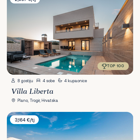
TOP 100
8 gostiju
4 sobe
4 kupaonice
Villa Liberta
Plano, Trogir, Hrvatska
Villa Ivelja
3,164 €/tj