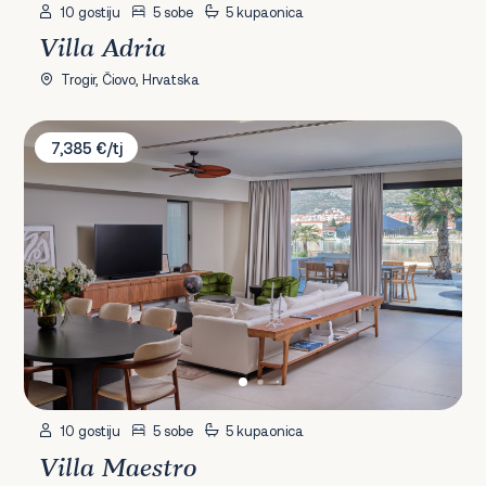
10 gostiju
5 sobe
5 kupaonica
Villa Adria
Trogir, Čiovo, Hrvatska
Villa Maestro
7,385 €/tj
10 gostiju
5 sobe
5 kupaonica
Villa Maestro