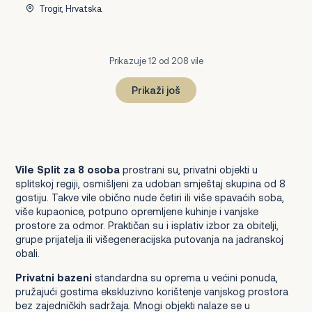
Trogir, Hrvatska
Prikazuje 12 od 208 vile
Prikaži još
1
2
3
4
5
6
7
8
9
10
11
12
13
14
15
16
17
18
Dalje
Vile Split za 8 osoba
prostrani su, privatni objekti u
splitskoj regiji, osmišljeni za udoban smještaj skupina od 8
gostiju. Takve vile obično nude četiri ili više spavaćih soba,
više kupaonice, potpuno opremljene kuhinje i vanjske
prostore za odmor. Praktičan su i isplativ izbor za obitelji,
grupe prijatelja ili višegeneracijska putovanja na jadranskoj
obali.
Privatni bazeni
standardna su oprema u većini ponuda,
pružajući gostima ekskluzivno korištenje vanjskog prostora
bez zajedničkih sadržaja. Mnogi objekti nalaze se u