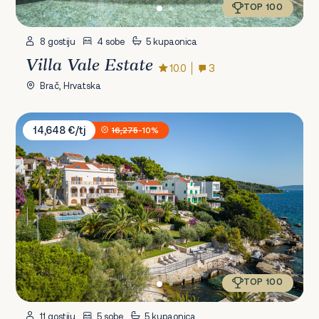
TOP 100
8 gostiju
4 sobe
5 kupaonica
Villa Vale Estate
10.0
3
Brač, Hrvatska
Sunset Villa Trogir
14,648 €/tj
16,275
-10%
TOP 100
11 gostiju
5 sobe
5 kupaonica