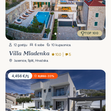
TOP 100
12 gostiju
6 sobe
10 kupaonica
Villa Mladenka
10.0
5
Jasenice, Split, Hrvatska
Villa Terra Žrnovnica
4,456 €/tj
6,650
-33%